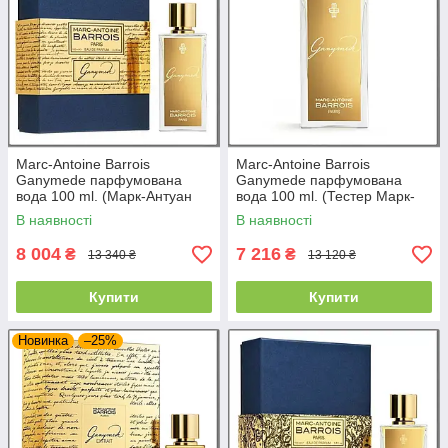
Marc-Antoine Barrois
Marc-Antoine Barrois
Ganymede парфумована
Ganymede парфумована
вода 100 ml. (Марк-Антуан
вода 100 ml. (Тестер Марк-
Барруа Ганімед)
Антуан Барруа Ганімед)
В наявності
В наявності
8 004
7 216
₴
₴
13 340 ₴
13 120 ₴
Купити
Купити
Новинка
–25%