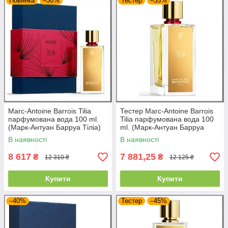
Новинка
–30%
Тестер
–35%
Marc-Antoine Barrois Tilia
Тестер Marc-Antoine Barrois
парфумована вода 100 ml.
Tilia парфумована вода 100
(Марк-Антуан Барруа Тіліа)
ml. (Марк-Антуан Барруа
Тіліа)
В наявності
В наявності
8 617
7 881,25
₴
₴
12 310 ₴
12 125 ₴
Купити
Купити
–40%
Тестер
–45%