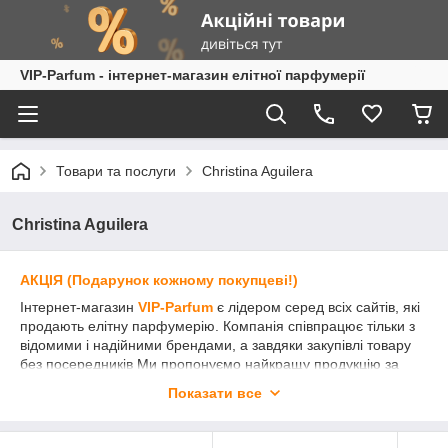
VIP-Parfum - інтернет-магазин елітної парфумерії
Товари та послуги
Christina Aguilera
Christina Aguilera
АКЦІЯ (Подарунок кожному покупцеві!)
Інтернет-магазин
VIP-Parfum
є лідером серед всіх сайтів, які
продають елітну парфумерію. Компанія співпрацює тільки з
відомими і надійними брендами, а завдяки закупівлі товару
без посередників Ми пропонуємо найкращу продукцію за
вигідними цінами.
Показати все
Елітна парфумерія
Christina Aguilera
(Крістіна Агілера)
приємна покупка як для жінки, так і чоловіки різного віку.