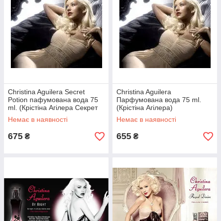
Christina Aguilera Secret
Christina Aguilera
Potion пафумована вода 75
Парфумована вода 75 ml.
ml. (Крістіна Агілера Секрет
(Крістіна Агілера)
Потіон)
Немає в наявності
Немає в наявності
675
655
₴
₴