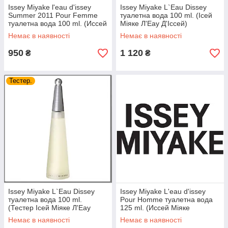
Issey Miyake l'eau d'issey
Issey Miyake L`Eau Dissey
Summer 2011 Pour Femme
туалетна вода 100 ml. (Ісей
туалетна вода 100 ml. (Иссей
Міяке Л'Еау Д'Іссей)
Міяке Наповнююча Єау
Немає в наявності
Немає в наявності
Саммер 2011)
950
1 120
₴
₴
Тестер.
Issey Miyake L`Eau Dissey
Issey Miyake L'eau d'issey
туалетна вода 100 ml.
Pour Homme туалетна вода
(Тестер Ісей Міяке Л'Еау
125 ml. (Иссей Міяке
Д'Іссей)
Наповнююча Єау Д Иссей
Немає в наявності
Немає в наявності
Пур Хом)