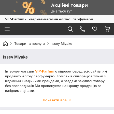
VIP-Parfum - інтернет-магазин елітної парфумерії
Товари та послуги
Issey Miyake
Issey Miyake
Інтернет-магазин
VIP-Parfum
є лідером серед всіх сайтів, які
продають елітну парфумерію. Компанія співпрацює тільки з
відомими і надійними брендами, а завдяки закупівлі товару
без посередників Ми пропонуємо найкращу продукцію за
вигідними цінами.
Елітна парфумерія
Issey Miyake (
Иссей Міяке
)
приємна
Показати все
покупка як для жінки, так і чоловіки різного віку. Хороші
парфуми Issey Miyake здатні не тільки акцентувати вашу
особливість, але і створити неповторний і незабутній для всіх