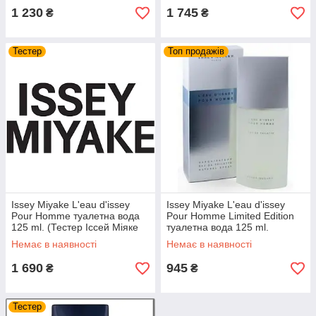
1 230
1 745
₴
₴
Тестер
Топ продажів
Issey Miyake L'eau d'issey
Issey Miyake L'eau d'issey
Pour Homme туалетна вода
Pour Homme Limited Edition
125 ml. (Тестер Іссей Міяке
туалетна вода 125 ml.
Наповнююча Єау Д Іссей Пур
(Наповнююча Єау Д Иссей
Немає в наявності
Немає в наявності
Хом)
Пур Хом)
1 690
945
₴
₴
Тестер