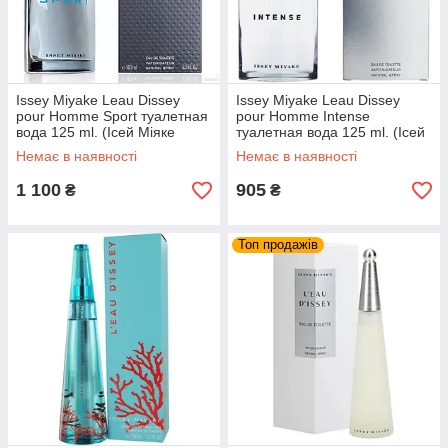
Issey Miyake Leau Dissey
Issey Miyake Leau Dissey
pour Homme Sport туалетная
pour Homme Intense
вода 125 ml. (Ісей Міяке
туалетная вода 125 ml. (Ісей
Л'Еау Д'Ісей Пур Хом Спорт)
Міяке Л'Еау Д`Ісей Пур Хом
Немає в наявності
Немає в наявності
Інтенс)
1 100
905
₴
₴
Топ продажів