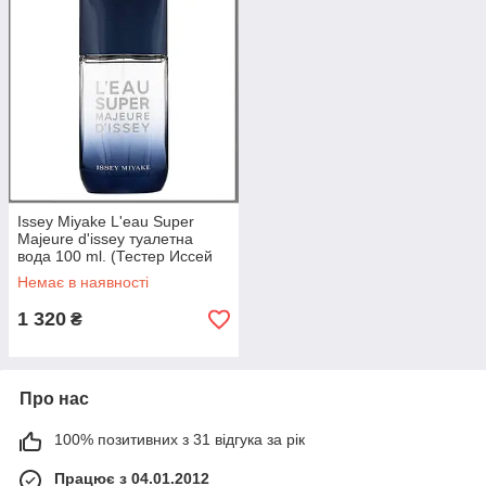
Issey Miyake L'eau Super
Majeure d'issey туалетна
вода 100 ml. (Тестер Иссей
Міяке Наповнююча Єау
Немає в наявності
Супер Мажор Д Иссей)
1 320
₴
Про нас
100% позитивних з 31 відгука за рік
Працює з 04.01.2012