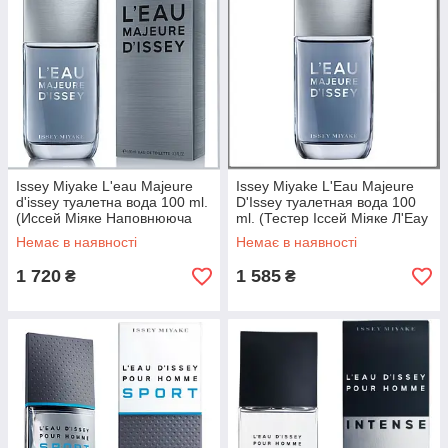
Issey Miyake L'eau Majeure
Issey Miyake L'Eau Majeure
d'issey туалетна вода 100 ml.
D'Issey туалетная вода 100
(Иссей Міяке Наповнююча
ml. (Тестер Іссей Міяке Л'Еау
Єау Мажор Д Иссей)
Мажор Д`Іссей)
Немає в наявності
Немає в наявності
1 720
1 585
₴
₴