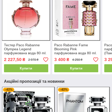
Тестер Paco Rabanne
Paco Rabanne Fame
Pac
Olympea Legend
Blooming Pink
парф
парфумована вода 80 ml.
парфумована вода 80 ml.
(Пак
(Пако Рабан Олімпія
(Пако Рабан Фем Блумінг
2 227,50
3 400
3 2
₴
₴
2 970 ₴
4 250 ₴
Легенда)
Пінк)
Купити
Купити
Акційні пропозиції та новинки
–40%
–40%