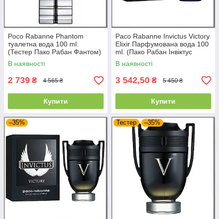
Poco Rabanne Phantom
Paco Rabanne Invictus Victory
туалетна вода 100 ml.
Elixir Парфумована вода 100
(Тестер Пако Рабан Фантом)
ml. (Пако Рабан Інвіктус
Вікторі Еліксир)
В наявності
В наявності
2 739
3 542,50
₴
₴
4 565 ₴
5 450 ₴
Купити
Купити
–35%
Тестер
–35%