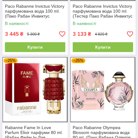
Paco Rabanne Invictus Victory
Paco Rabanne Invictus Victory
парфумована вода 100 ml.
парфумована вода 100 ml.
(Пако Рабан Инвиктус
(Тестер Пако Рабан Инвиктус
Вікторі)
Вікторі)
В наявності
В наявності
3 445
3 133
₴
₴
5 300 ₴
4 820 ₴
Купити
Купити
–25%
–25%
Rabanne Fame In Love
Paco Rabanne Olympea
Parfum Elixir парфуми 80 ml.
Blossom парфумована вода
(Рабан Фейм Ін Лав
80 ml. (Пако Рабана Олімпія