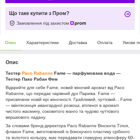
Що таке купити з Пром?
Замовлення під захистом
Опис
Характеристики
Доставка
Оплата
Умови п
Опис
Тестер
Paco Rabanne
Fame — парфумована вода —
Тестер Пако Рабан Фем
Відкрийте для себе Fame, новий жіночий аромат від Paco
Rabanne, що передає чарівний дух Парижа. Fame —
присвячене новій ері жіночності. Грайливий, чуттєвий... Fame
— квінтесенція авангардної розкоші, втіленої в ароматі
чистого жасмину, соковитого манго та чудово чуттєвого
вершкового ладану.
За словами бренд-директора Paco Rabanne Вінсента Тілоя,
флакон Fame, виготовлений із блискучого пластику срібного
та золотого кольору, має передавати гламурну атмосферу 60-