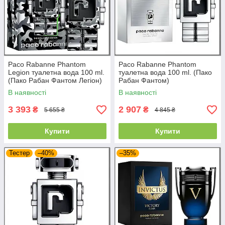
Paco Rabanne Phantom
Paco Rabanne Phantom
Legion туалетна вода 100 ml.
туалетна вода 100 ml. (Пако
(Пако Рабан Фантом Легіон)
Рабан Фантом)
В наявності
В наявності
3 393
2 907
₴
₴
5 655 ₴
4 845 ₴
Купити
Купити
Тестер
–40%
–35%