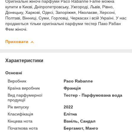
Оригінальні жіночі парфуми Paco Rabanne Fame можна
купити в Києві, Дніпропетровську, Ужгороді, Львів, Рівно,
Донецьку, Харкові, Одесі, Запоріжжя, Ніколаєве, Херсоні,
Полтаві, Вінниці, Суми, Горловці, Черкасах і всій Україні. У нас
продаються тільки оригінальні парфуми тестер Пако Рабан
Фем жіночі.
Приховати
Характеристики
Основні
Виробник
Paco Rabanne
Країна виробник
Франція
Вид парфумерної
Тестер - Парфумована вода
продукції
Рік випуску
2022
Класифікація
Елітна
Кінцева нота
Ваніль, Сандал
Початкова нота
Бергамот, Манго