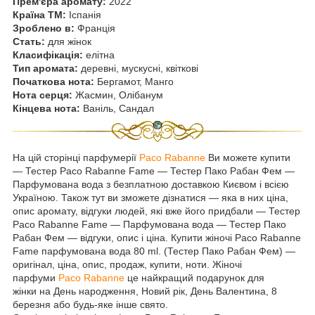
Прем'єра аромату:
2022
Країна ТМ:
Іспанія
Зроблено в:
Франція
Стать:
для жінок
Класифікація:
елітна
Тип аромата:
деревні, мускусні, квіткові
Початкова нота:
Бергамот, Манго
Нота серця:
Жасмин, Олібанум
Кінцева нота:
Ваніль, Сандал
На цій сторінці парфумерії
Paco Rabanne
Ви можете купити
― Тестер Paco Rabanne Fame ― Тестер Пако Рабан Фем —
Парфумована вода з безплатною доставкою Києвом і всією
Україною. Також тут ви зможете дізнатися ― яка в них ціна,
опис аромату, відгуки людей, які вже його придбали — Тестер
Paco Rabanne Fame — Парфумована вода — Тестер Пако
Рабан Фем — відгуки, опис і ціна. Купити жіночі Paco Rabanne
Fame парфумована вода 80 ml. (Тестер Пако Рабан Фем) —
оригінал, ціна, опис, продаж, купити, ноти. Жіночі
парфуми
Paco Rabanne
це найкращий подарунок для
жінки на День народження, Новий рік, День Валентина, 8
березня або будь-яке інше свято.