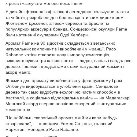
х років і «залучати молоде покоління».
У дизайні флакона зафіксовані легендарне кольчужне плаття
та чоботи, розроблені для бренда креативним директором
Жюльєном Доссеної, а також сережки та браслет із
популярних аксесуарів бренда. Сонцезахисні окуляри Fame
були натхненні окулярами Одрі Хепберн.
Аромат Fame на 90 відсотків складається з веганських
натуральних компонентів і вироблений у Франції. Paco
Rabanne хотіли створити нову шипрову композицію,
використовуючи три ключові ноти — ладан, ваніль і сандалове
дерево. Іншими інгредієнтами стали натуральний жасмин і
акорд манго.
Жасмин для аромату виробляється у французькому Грасі.
Олібанум видобувається в улюбленій країні. Сандалове
дерево так само видобуте екологічно чистим способом в
Австралії, а соціально відповідальна ваніль — на Мадагаскарі.
Манговий акорд вперше повністю створений із натуральних
компонентів.
"Це найбільш екологічний аромат, який ми коли-небудь
створювали", — стверджує Ромен Соттовіа, головний
маркетинг-менеджер Paco Rabanne.