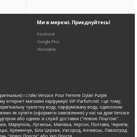
Ми в мережі. Приєднуйтесь!
Facebook
Google Plus
Vkontakte
игінальні) і стійкі Versace Pour Femme Dylan Purple
інтернет-магазині парфумерії VIP-Parfum.net. І це тому,
та оригінальну туалетну воду, парфумовану воду, одеколони
ажемо як купити (оформити замовлення) у нас на духи Versace
ур'єром або однією зі служб доставки ("Новою Поштою"
аїв, Маріуполь, Луганськ, Макіївка, Херсон, Полтава, Чернігів,
Луцьк, Кременчук, Біла Церква, Ужгород, Алчевськ, Павлоград
лень "Нової Пошти" або Укр Пошти.