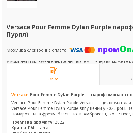
Versace Pour Femme Dylan Purple паро
Пурпл)
У компанії підключені електронні платежі. Тепер ви можете к
Опис
Х
Versace
Pour Femme Dylan Purple — парофюмована во
Versace Pour Femme Dylan Purple Versace — це аромат для ж
Versace Pour Femme Dylan Purple випущений у 2022 році. Вер
Помароз і Біла фрезія; базові ноти: Амброксан, Iso E Super, 
Прем'єра аромату:
2022
Країна ТМ:
Італія