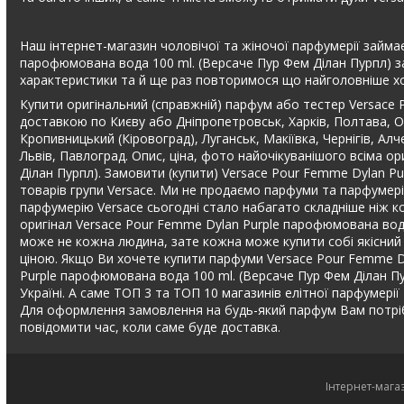
Наш інтернет-магазин чоловічої та жіночої парфумерії займає
парофюмована вода 100 ml. (Версаче Пур Фем Ділан Пурпл) за
характеристики та й ще раз повторимося що найголовніше хо
Купити оригінальний (справжній) парфум або тестер Versace 
доставкою по Києву або Дніпропетровськ, Харків, Полтава, Од
Кропивницький (Кіровоград), Луганськ, Макіївка, Чернігів, Ал
Львів, Павлоград. Опис, ціна, фото найочікуванішого всіма 
Ділан Пурпл). Замовити (купити) Versace Pour Femme Dylan P
товарів групи Versace. Ми не продаємо парфуми та парфумері
парфумерію Versace сьогодні стало набагато складніше ніж кол
оригінал Versace Pour Femme Dylan Purple парофюмована вода 
може не кожна людина, зате кожна може купити собі якісний л
ціною. Якщо Ви хочете купити парфуми Versace Pour Femme D
Purple парофюмована вода 100 ml. (Версаче Пур Фем Ділан Пурп
Україні. А саме ТОП 3 та ТОП 10 магазинів елітної парфумерії 
Для оформлення замовлення на будь-який парфум Вам потріб
повідомити час, коли саме буде доставка.