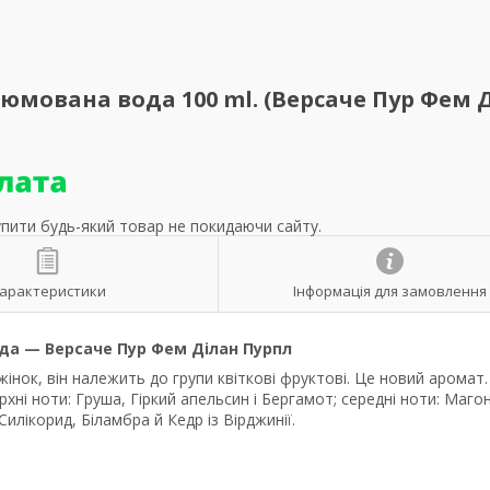
фюмована вода 100 ml. (Версаче Пур Фем 
упити будь-який товар не покидаючи сайту.
арактеристики
Інформація для замовлення
да — Версаче Пур Фем Ділан Пурпл
інок, він належить до групи квіткові фруктові. Це новий аромат.
хні ноти: Груша, Гіркий апельсин і Бергамот; середні ноти: Магон
Силікорид, Біламбра й Кедр із Вірджинії.