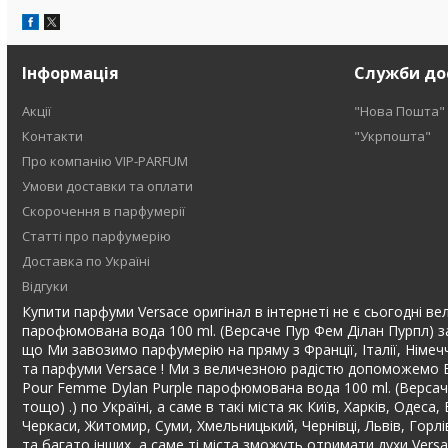
Інформація
Служби до
Акції
"Нова Пошта"
Контакти
"Укрпошта"
Про компанію VIP-PARFUM
Умови доставки та оплати
Скорочення в парфумерії
Статті про парфумерію
Доставка по Україні
Відгуки
Купити парфуми Versace оригінал в інтернеті не є сьогодні вел
парофюмована вода 100 ml. (Версаче Пур Фем Ділан Пурпл) за
що Ми завозимо парфумерію на пряму з Франції, Італії, Німечч
та парфуми Versace ! Ми з величезною радістю допоможемо Ва
Pour Femme Dylan Purple парофюмована вода 100 ml. (Версач
тощо) .) по Україні, а саме в такі міста як Київ, Харків, Одес
Черкаси, Житомир, Суми, Хмельницький, Чернівці, Львів, Горл
та багато інших, а саме ті міста зможуть отримати духи Ver