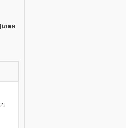
Ділан
ія,