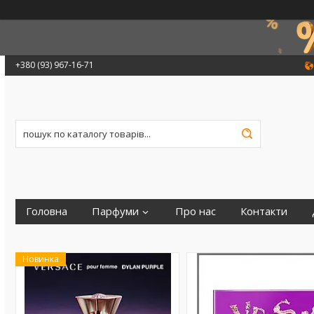
+380 (93) 967-16-71
Головна
Парфуми
Про нас
Контакти
Новинка