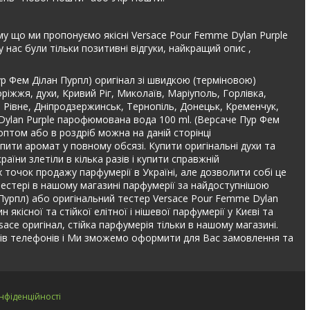
ому що ми пропонуємо якісні Versace Pour Femme Dylan Purple
ас були тільки позитивні відгуки, найкращий опис ,
р Фем Ділан Пурпл) оригінал зі швидкою (терміновою)
ріжжя, духи, Кривий Ріг, Миколаїв, Маріуполь, Горлівка,
, Рівне, Дніпродзержинськ, Тернопіль, Донецьк, Кременчук,
 Dylan Purple парофюмована вода 100 ml. (Версаче Пур Фем
оптом або в роздріб можна на даній сторінці
пити аромат у повному обсязі. Купити оригінальні духи та
їни злетіли в кілька разів і купити справжній
 точок продажу парфумерії в Україні, але дозволити собі це
 тестері в нашому магазині парфумерії за найдоступнішою
Пурпл) або оригінальний тестер Versace Pour Femme Dylan
кісної та стійкої елітної і нішевої парфумерії у Києві та
sace оригінал, стійка парфумерія тільки в нашому магазині.
ів телефонів і Ми зможемо оформити для Вас замовлення та
нфіденційності