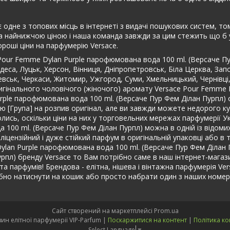
 одне з топових місць в інтернеті з видачі пошукових систем, т
 найнижчою ціною і наша команда завжди за цим стежить що б у н
роші ціни на парфумерію Versace.
Pour Femme Dylan Purple парофюмована вода 100 ml. (Версаче Пу
еса, Луцьк, Херсон, Вінниця, Дніпропетровськ, Біла Церква, Запо
чевськ, Черкаси, Житомир, Ужгород, Суми, Хмельницький, Чернівці
оригінального чоловічого (жіночого) аромату Versace Pour Femme
urple парофюмована вода 100 ml. (Версаче Пур Фем Ділан Пурпл) 
ю [Група] на розпив оригінал, але ви завжди можете недорого ку
ись, оскільки ціни на них у торговельних мережах парфумерії Укра
100 ml. (Версаче Пур Фем Ділан Пурпл) можна в одній із відомих
іцензійний і дуже стійкий парфум в оригінальній упаковці або в
ylan Purple парофюмована вода 100 ml. (Версаче Пур Фем Ділан 
л) бренду Versace то Вам потрібно саме в наш інтернет-магазин я
та парфумів! Брендова - елітна, нішева і вінтажна парфумерія Ver
но натиснути на кошик або просто набрати один з наших номер
Сайт створений на маркетплейсі
Prom.ua
Інтернет-магазин елітної парфумерії VIP-Parfum |
Поскаржитися на контент
|
Політика ко
Select Language
▼