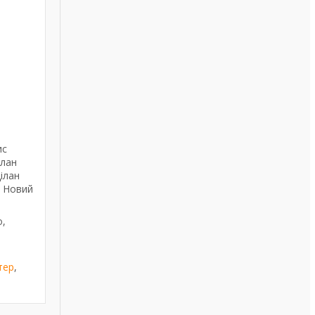
ис
елан
ілан
, Новий
о,
тер
,