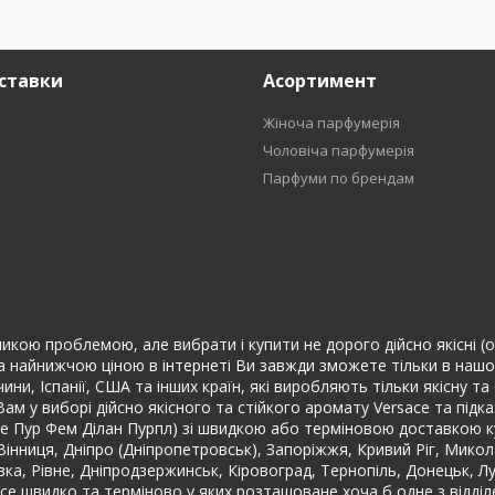
ставки
Асортимент
Жіноча парфумерія
Чоловіча парфумерія
Парфуми по брендам
икою проблемою, але вибрати і купити не дорого дійсно якісні (ор
 найнижчою ціною в інтернеті Ви завжди зможете тільки в нашому 
ини, Іспанії, США та інших країн, які виробляють тільки якісну 
м у виборі дійсно якісного та стійкого аромату Versace та підк
е Пур Фем Ділан Пурпл) зі швидкою або терміновою доставкою к
а, Вінниця, Дніпро (Дніпропетровськ), Запоріжжя, Кривий Ріг, Микол
івка, Рівне, Дніпродзержинськ, Кіровоград, Тернопіль, Донецьк, 
sace швидко та терміново у яких розташоване хоча б одне з відді