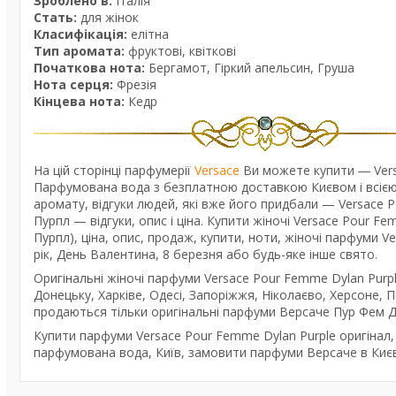
Зроблено в:
Італія
Стать:
для жінок
Класифікація:
елітна
Тип аромата:
фруктові, квіткові
Початкова нота:
Бергамот, Гіркий апельсин, Груша
Нота серця:
Фрезія
Кінцева нота:
Кедр
На цій сторінці парфумерії
Versace
Ви можете купити ― Vers
Парфумована вода з безплатною доставкою Києвом і всією 
аромату, відгуки людей, які вже його придбали — Versac
Пурпл — відгуки, опис і ціна. Купити жіночі Versace Pour 
Пурпл), ціна, опис, продаж, купити, ноти, жіночі парфуми
рік, День Валентина, 8 березня або будь-яке інше свято.
Оригінальні жіночі парфуми Versace Pour Femme Dylan Purpl
Донецьку, Харківе, Одесі, Запоріжжя, Ніколаєво, Херсоне, По
продаються тільки оригінальні парфуми Версаче Пур Фем Ді
Купити парфуми Versace Pour Femme Dylan Purple оригінал, 
парфумована вода, Київ, замовити парфуми Версаче в Києві