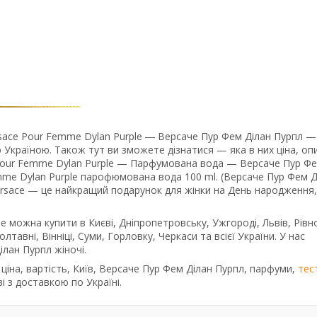
ace Pour Femme Dylan Purple ― Версаче Пур Фем Ділан Пурпл —
Україною. Також тут ви зможете дізнатися — яка в них ціна, оп
e Pour Femme Dylan Purple — Парфумована вода — Версаче Пур Ф
Femme Dylan Purple парофюмована вода 100 ml. (Версаче Пур Фем Д
 Versace — це найкращий подарунок для жінки на День народження
e можна купити в Києві, Дніпропетровську, Ужгороді, Львів, Рівн
лтавні, Вінніці, Суми, Горловку, Черкаси та всієї України. У нас
лан Пурпл жіночі.
ціна, вартість, Київ, Версаче Пур Фем Ділан Пурпл, парфуми,
тес
 з доставкою по Україні.