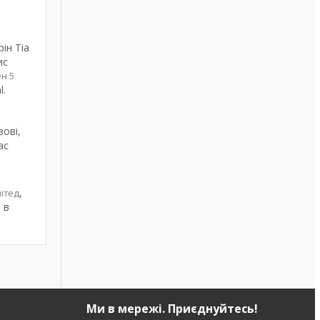
ін Тіа
ис
ен 5
l.
вові,
ас
,
мітед
в
н
Ми в мережі. Приєднуйтесь!