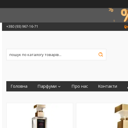
+380 (93) 967-16-71
Головна
Парфуми
Про нас
Контакти