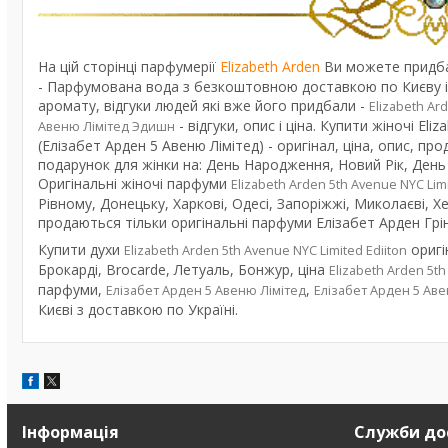
На цій сторінці парфумерії
Elizabeth Arden
Ви можете придб
- Парфумована вода з безкоштовною доставкою по Києву і вс
аромату, відгуки людей які вже його придбали -
Elizabeth Ar
- відгуки, опис і ціна. Купити жіночі El
Авеню Лімітед Эдишн
(Елізабет Арден 5 Авеню Лімітед) - оригінал, ціна, опис, пр
подарунок для жінки на: День Народження, Новий Рік, День
Оригінальні жіночі парфуми
Elizabeth Arden 5th Avenue NYC Limi
Рівному, Донецьку, Харкові, Одесі, Запоріжжі, Миколаєві, Херс
продаються тільки оригінальні парфуми Елізабет Арден Грін 
Купити духи
оригі
Elizabeth Arden 5th Avenue NYC Limited Ediiton
Брокарді, Brocarde, Летуаль, Бонжур, ціна
Elizabeth Arden 5th
парфуми,
,
Елізабет Арден 5 Авеню Лімітед
Елізабет Арден 5 Ав
Києві з доставкою по Україні.
Інформація
Служби до