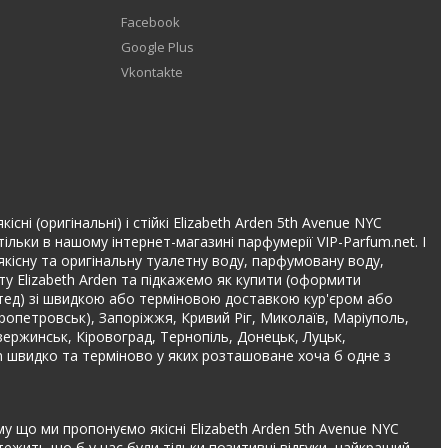
Facebook
Google Plus
Vkontakte
ні (оригінальні) і стійкі Elizabeth Arden 5th Avenue NYC
ільки в нашому інтернет-магазині парфумерії VIP-Parfum.net. І
 якісну та оригінальну туалетну воду, парфумовану воду,
у Elizabeth Arden та підкажемо як купити (оформити
імітед) зі швидкою або терміновою доставкою кур'єром або
іпропетровськ), Запоріжжя, Кривий Ріг, Миколаїв, Маріуполь,
дзержинськ, Кіровоград, Тернопіль, Донецьк, Луцьк,
en швидко та терміново у яких розташоване хоча б одне з
му що ми пропонуємо якісні Elizabeth Arden 5th Avenue NYC
тежить що б у нас були тільки позитивні відгуки, найкращий