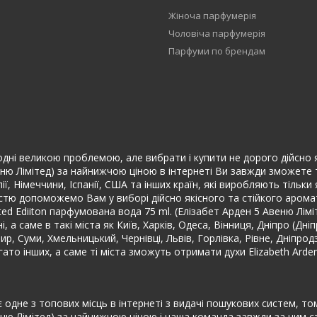
Жіноча парфумерія
Чоловіча парфумерія
Парфуми по брендам
дні великою проблемою, але вибрати і купити не дорого дійсно якіс
еню Лімітед) за найнижчою ціною в інтернеті Ви завжди зможете т
ї, Німеччини, Іспанії, США та інших країн, які виробляють тільки
істю допоможемо Вам у виборі дійсно якісного та стійкого аромат
mited Ediiton парфумована вода 75 ml. (Елізабет Арден 5 Авеню Л
 а саме в такі міста як Київ, Харків, Одеса, Вінниця, Дніпро (Дн
ир, Суми, Хмельницький, Чернівці, Львів, Горлівка, Рівне, Дніпро
ато інших, а саме ті міста зможуть отримати духи Elizabeth Ard
 одне з топових місць в інтернеті з видачі пошукових систем, то
веню Лімітед) за найнижчою ціною і наша команда завжди за цим с