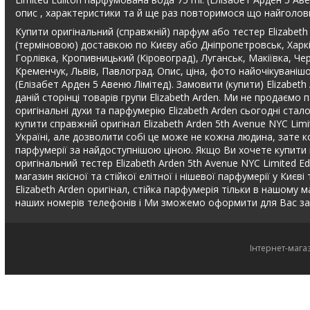
опис , характеристики та й ще раз повторимося що найголовні
Купити оригінальний (справжній) парфум або тестер Elizabeth 
(терміновою) доставкою по Києву або Дніпропетровськ, Харків
Горлівка, Кропивницький (Кіровоград), Луганськ, Макіївка, Че
Кременчук, Львів, Павлоград. Опис, ціна, фото найочікуванішо
(Елізабет Арден 5 Авеню Лімітед). Замовити (купити) Elizabet
даній сторінці товарів групи Elizabeth Arden. Ми не продаєм
оригінальні духи та парфумерію Elizabeth Arden сьогодні стало
купити справжній оригінал Elizabeth Arden 5th Avenue NYC Lim
Україні, але дозволити собі це може не кожна людина, зате ко
парфумерії за найдоступнішою ціною. Якщо Ви хочете купити п
оригінальний тестер Elizabeth Arden 5th Avenue NYC Limited E
магазин якісної та стійкої елітної і нішевої парфумерії у Києв
Elizabeth Arden оригінал, стійка парфумерія тільки в нашом
наших номерів телефонів і Ми зможемо оформити для Вас зам