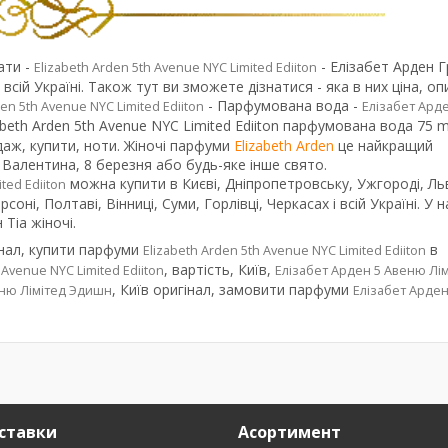
ати -
- Елізабет Арден Гр
Elizabeth Arden 5th Avenue NYC Limited Ediiton
ій Україні. Також тут ви зможете дізнатися - яка в них ціна, оп
- Парфумована вода -
den 5th Avenue NYC Limited Ediiton
Елізабет Ард
izabeth Arden 5th Avenue NYC Limited Ediiton парфумована вода 75 m
одаж, купити, ноти. Жіночі парфуми
Elizabeth Arden
це найкращий
 Валентина, 8 березня або будь-яке інше свято.
можна купити в Києві, Дніпропетровську, Ужгороді, Ль
ted Ediiton
оні, Полтаві, Вінниці, Суми, Горлівці, Черкасах і всій Україні. У н
Тіа жіночі.
нал, купити парфуми
в
Elizabeth Arden 5th Avenue NYC Limited Ediiton
, вартість, Київ,
 Avenue NYC Limited Ediiton
Елізабет Арден 5 Авеню Лі
, Київ оригінал, замовити парфуми
еню Лімітед Эдишн
Елізабет Арде
ставки
Асортимент