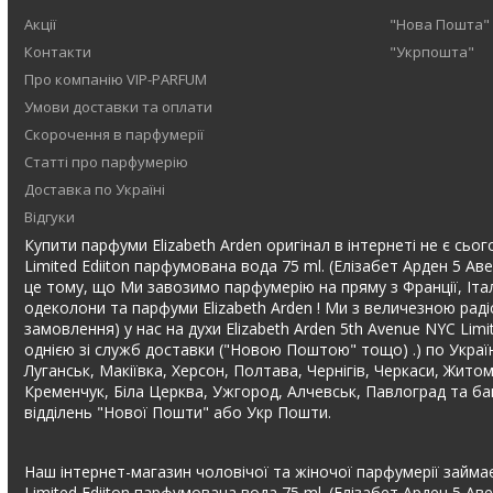
Акції
"Нова Пошта"
Контакти
"Укрпошта"
Про компанію VIP-PARFUM
Умови доставки та оплати
Скорочення в парфумерії
Статті про парфумерію
Доставка по Україні
Відгуки
Купити парфуми Elizabeth Arden оригінал в інтернеті не є сього
Limited Ediiton парфумована вода 75 ml. (Елізабет Арден 5 Ав
це тому, що Ми завозимо парфумерію на пряму з Франції, Італі
одеколони та парфуми Elizabeth Arden ! Ми з величезною рад
замовлення) у нас на духи Elizabeth Arden 5th Avenue NYC Li
однією зі служб доставки ("Новою Поштою" тощо) .) по Україні,
Луганськ, Макіївка, Херсон, Полтава, Чернігів, Черкаси, Житом
Кременчук, Біла Церква, Ужгород, Алчевськ, Павлоград та баг
відділень "Нової Пошти" або Укр Пошти.
Наш інтернет-магазин чоловічої та жіночої парфумерії займає
Limited Ediiton парфумована вода 75 ml. (Елізабет Арден 5 А