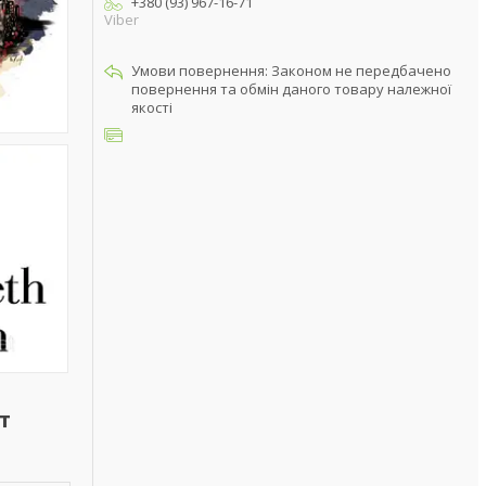
+380 (93) 967-16-71
Viber
Законом не передбачено
повернення та обмін даного товару належної
якості
т