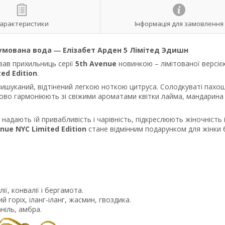
арактеристики
Інформація для замовлення
умована вода
―
Елізабет Арден 5 Лімітед Эдишн
вав прихильниць серії
5th Avenue
новинкою – лімітованої версіє
ed Edition
.
 вишуканий, відтінений легкою ноткою цитруса. Солодкуваті пахощ
 чудово гармоніюють зі свіжими ароматами квітки лайма, мандарина 
адають їй привабливість і чарівність, підкреслюють жіночність 
nue NYC Limited Edition
стане відмінним подарунком для жінки 
ї, конвалії і бергамота.
 горіх, іланг-іланг, жасмин, гвоздика.
ніль, амбра.