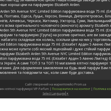
ше хороші ціни на парфумерію Elizabeth Arden.
Arden 5th Avenue NYC Limited Ediiton парфумована вода 75 ml. (Е
, Полтава, Одеса, Луцьк, Херсон, Вінниця, Дніпропетровськ, Біла
рнігів, Алчевськ, Черкаси, Житомир, Ужгород, Суми, Хмельницький
го всіма оригінального чоловічого (жіночого) аромату Elizabeth 
h Arden 5th Avenue NYC Limited Ediiton парфумована вода 75 ml. (
о парфуми та парфумерію [Група] на розпив оригінал, але ви зав
 набагато складніше ніж колись, оскільки ціни на них у торговель
ited Ediiton парфумована вода 75 ml. (Елізабет Арден 5 Авеню Лім
жна може купити собі якісний ліцензійний і дуже стійкий парфум 
арфуми Elizabeth Arden 5th Avenue NYC Limited Ediiton парфумова
diiton парфумована вода 75 ml. (Елізабет Арден 5 Авеню Лімітед) 
і та Україні. А саме ТОП 3 та ТОП 10 магазинів елітної парфумерії
у магазині. Для оформлення замовлення на будь-який парфум Вам 
овлення та повідомити час, коли саме буде доставка.
Сайт створений на маркетплейсі
Prom.ua
Інтернет-магазин елітної парфумерії VIP-Parfum |
Поскаржитися на контент
|
Політика ко
Select Language
▼