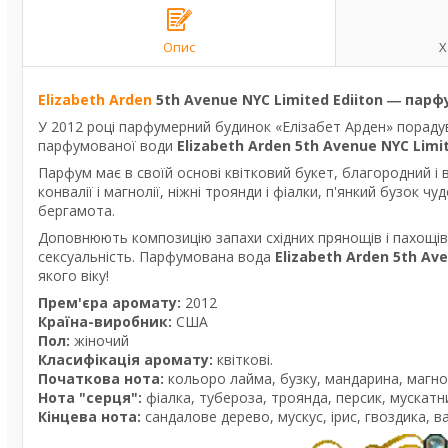
Опис
Х
Elizabeth Arden
5th Avenue NYC Limited Ediiton
―
парф
У 2012 році парфумерний будинок «Елізабет Арден» пораду
парфумованої води
Elizabeth Arden 5th Avenue NYC Limit
Парфум має в своїй основі квітковий букет, благородний і
конвалії і магнолії, ніжні троянди і фіалки, п'янкий бузок
бергамота.
Доповнюють композицію запахи східних прянощів і пахощів н
сексуальність. Парфумована вода
Elizabeth Arden 5th Ave
якого віку!
Прем'єра аромату:
2012
Країна-виробник:
США
Пол:
жіночий
Класифікація аромату:
квіткові.
Початкова нота:
кольоро лайма, бузку, мандарина, магнолі
Нота "серця":
фіалка, тубероза, троянда, персик, мускатний
Кінцева нота:
сандалове дерево, мускус, ірис, гвоздика, ва