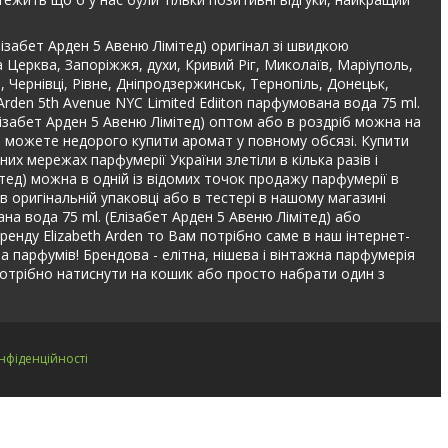
лізабет Арден 5 Авеню Лімітед) оригінал зі швидкою
 Церква, Запоріжжя, духи, Кривий Ріг, Миколаїв, Маріуполь,
, Чернівці, Рівне, Дніпродзержинськ, Тернопіль, Донецьк,
Arden 5th Avenue NYC Limited Ediiton парфумована вода 75 ml.
Елізабет Арден 5 Авеню Лімітед) оптом або в роздріб можна на
жди можете недорого купити аромат у повному обсязі. Купити
них мережах парфумерії України злетіли в кілька разів і
ітед) можна в одній із відомих точок продажу парфумерії в
в оригінальній упаковці або в тестері в нашому магазині
на вода 75 ml. (Елізабет Арден 5 Авеню Лімітед) або
бренду Elizabeth Arden то Вам потрібно саме в наш інтернет-
 та парфумів! Брендова - елітна, нішева і вінтажна парфумерія
потрібно натиснути на кошик або просто набрати один з
нфіденційності