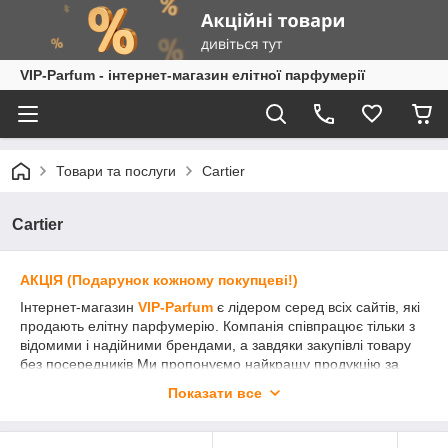
VIP-Parfum - інтернет-магазин елітної парфумерії
Товари та послуги
Cartier
Cartier
АКЦІЯ (Подарунок кожному покупцеві!)
Інтернет-магазин
VIP-Parfum
є лідером серед всіх сайтів, які
продають елітну парфумерію. Компанія співпрацює тільки з
відомими і надійними брендами, а завдяки закупівлі товару
без посередників Ми пропонуємо найкращу продукцію за
вигідними цінами.
Показати все
Елітна парфумерія
Cartier
(Картьє)
приятная покупка как
для женщины так и для мужчины всех возрастов. Хорошие