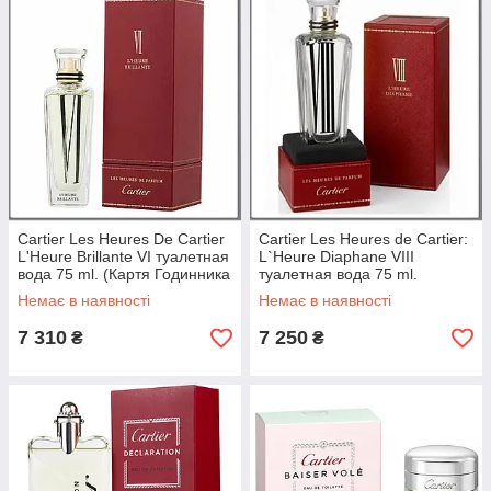
Cartier Les Heures De Cartier
Cartier Les Heures de Cartier:
L'Heure Brillante VI туалетная
L`Heure Diaphane VIII
вода 75 ml. (Картя Годинника
туалетная вода 75 ml.
від Карте: VI)
(Картьє Годинники від Карьте:
Немає в наявності
Немає в наявності
VIII)
7 310
7 250
₴
₴