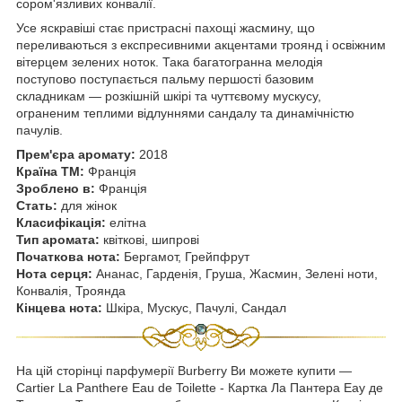
сором'язливих конвалії.
Усе яскравіші стає пристрасні пахощі жасмину, що
переливаються з експресивними акцентами троянд і освіжним
вітерцем зелених ноток. Така багатогранна мелодія
поступово поступається пальму першості базовим
складникам — розкішній шкірі та чуттєвому мускусу,
ограненим теплими відлуннями сандалу та динамічністю
пачулів.
Прем'єра аромату:
2018
Країна ТМ:
Франція
Зроблено в:
Франція
Стать:
для жінок
Класифікація:
елітна
Тип аромата:
квіткові, шипрові
Початкова нота:
Бергамот, Грейпфрут
Нота серця:
Ананас, Гарденія, Груша, Жасмин, Зелені ноти,
Конвалія, Троянда
Кінцева нота:
Шкіра, Мускус, Пачулі, Сандал
На цій сторінці парфумерії Burberry Ви можете купити —
Cartier La Panthere Eau de Toilette - Картка Ла Пантера Еау де