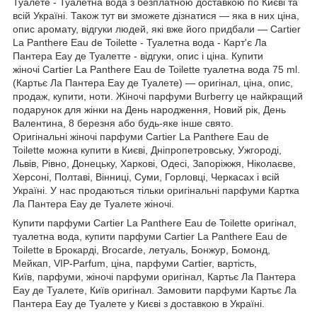
Туалете - Туалетна вода з безплатною доставкою по Києві та
всій Україні. Також тут ви зможете дізнатися — яка в них ціна,
опис аромату, відгуки людей, які вже його придбали — Cartier
La Panthere Eau de Toilette - Туалетна вода - Карт'є Ла
Пантера Еау де Туалетте - відгуки, опис і ціна. Купити
жіночі Cartier La Panthere Eau de Toilette туалетна вода 75 ml.
(Картьє Ла Пантера Еау де Туалете) — оригінал, ціна, опис,
продаж, купити, ноти. Жіночі парфуми Burberry це найкращий
подарунок для жінки на День народження, Новий рік, День
Валентина, 8 березня або будь-яке інше свято.
Оригінальні жіночі парфуми Cartier La Panthere Eau de
Toilette можна купити в Києві, Дніпропетровську, Ужгороді,
Львів, Рівно, Донецьку, Харкові, Одесі, Запоріжжя, Ніколаєве,
Херсоні, Полтаві, Вінниці, Суми, Горловці, Черкасах і всій
Україні. У нас продаються тільки оригінальні парфуми Картка
Ла Пантера Еау де Туалете жіночі.
Купити парфуми Cartier La Panthere Eau de Toilette оригінал,
туалетна вода, купити парфуми Cartier La Panthere Eau de
Toilette в Брокарді, Brocarde, летуаль, Бонжур, Бомонд,
Мейкап, VIP-Parfum, ціна, парфуми Cartier, вартість,
Київ, парфуми, жіночі парфуми оригінал, Картьє Ла Пантера
Еау де Туалете, Київ оригінал. Замовити парфуми Картьє Ла
Пантера Еау де Туалете у Києві з доставкою в Україні.