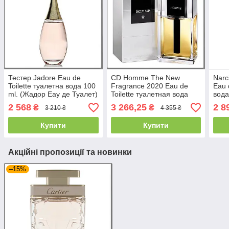
Тестер Jadore Eau de
CD Homme The New
Narc
Toilette туалетна вода 100
Fragrance 2020 Eau de
Eau 
ml. (Жадор Еау де Туалет)
Toilette туалетная вода
вода
100 ml. (Музькі Хом 2020
Нарц
2 568
3 266,25
2 8
₴
₴
3 210 ₴
4 355 ₴
Еау де Туалет)
Нар
Купити
Купити
Акційні пропозиції та новинки
–15%