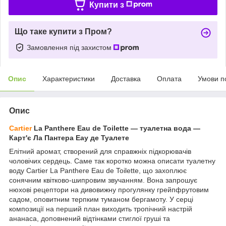
Купити з
Що таке купити з Пром?
Замовлення під захистом
Опис
Характеристики
Доставка
Оплата
Умови п
Опис
Cartier
La Panthere Eau de Toilette — туалетна вода —
Карт'є Ла Пантера Еау де Туалете
Елітний аромат, створений для справжніх підкорювачів
чоловічих сердець. Саме так коротко можна описати туалетну
воду Cartier La Panthere Eau de Toilette, що захоплює
сонячним квітково-шипровим звучанням. Вона запрошує
нюхові рецептори на дивовижну прогулянку грейпфрутовим
садом, оповитним терпким туманом бергамоту. У серці
композиції на перший план виходить тропічний настрій
ананаса, доповнений відтінками стиглої груші та