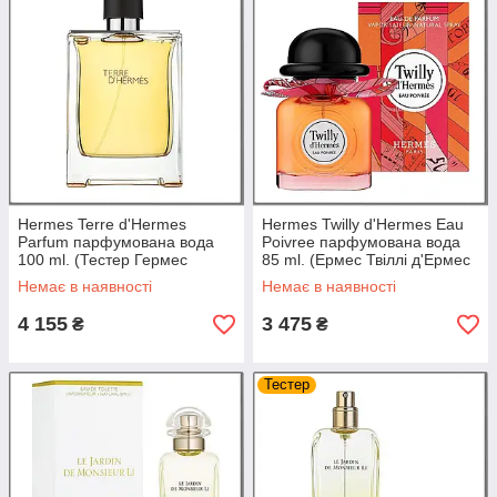
Hermes Terre d'Hermes
Hermes Twilly d'Hermes Eau
Parfum парфумована вода
Poivree парфумована вода
100 ml. (Тестер Гермес
85 ml. (Ермес Твіллі д'Ермес
Терра Д'Гермес Парфум)
Еау Поівре)
Немає в наявності
Немає в наявності
4 155
3 475
₴
₴
Тестер