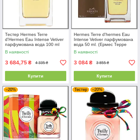
Тестер Hermes Terre
Hermes Terre d'hermes Eau
d'Hermes Eau Intense Vetiver
Intense Vetiver парфумована
парфумована вода 100 ml
вода 50 ml. (Ермес Терре
(Ермес Терре Д'Ермес Еау
Д'Ермес Еау Інтенс Ветівер)
В наявності
В наявності
Інтенс Ветівер)
3 684,75
3 084
₴
₴
4 335 ₴
3 855 ₴
Купити
Купити
–20%
Тестер
–20%