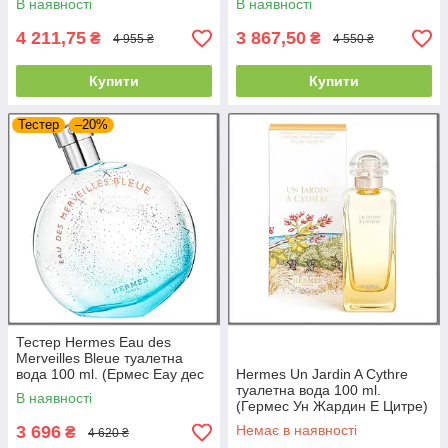
В наявності
В наявності
4 211,75
3 867,50
₴
₴
4 955 ₴
4 550 ₴
Купити
Купити
Тестер
–20%
Тестер Hermes Eau des
Merveilles Bleue туалетна
вода 100 ml. (Ермес Еау дес
Hermes Un Jardin A Cythre
Мервейль Блу)
туалетна вода 100 ml.
В наявності
(Гермес Ун Жардин Е Цитре)
3 696
Немає в наявності
₴
4 620 ₴