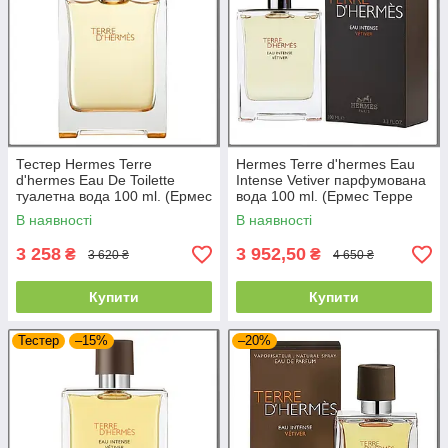
Тестер Hermes Terre
Hermes Terre d'hermes Eau
d'hermes Eau De Toilette
Intense Vetiver парфумована
туалетна вода 100 ml. (Ермес
вода 100 ml. (Ермес Терре
Терре Д'Ермес Еау де
Д'Ермес Еау Інтенс Ветівер)
В наявності
В наявності
Туалет)
3 258
3 952,50
₴
₴
3 620 ₴
4 650 ₴
Купити
Купити
Тестер
–15%
–20%