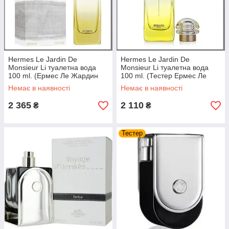
Hermes Le Jardin De
Hermes Le Jardin De
Monsieur Li туалетна вода
Monsieur Li туалетна вода
100 ml. (Ермес Ле Жардин
100 ml. (Тестер Ермес Ле
дее Місьє Лі)
Жардин дее Місьє Лі)
Немає в наявності
Немає в наявності
2 365
2 110
₴
₴
Тестер