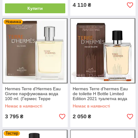
4 110
₴
Купити
Новинка
Hermes Terre d'Hermes Eau
Hermes Terre d'hermes Eau
Givree парфумована вода
de toilette H Bottle Limited
100 ml. (Гермес Терре
Edition 2021 туалетна вода
Д'Гермес Еау Гівреє)
100 ml. Ермес Терра Д Ермес
Немає в наявності
Немає в наявності
3 795
2 050
₴
₴
Тестер