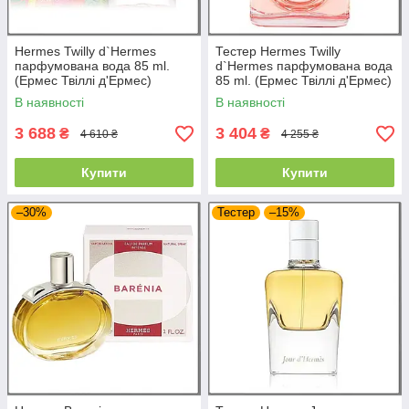
Hermes Twilly d`Hermes
Тестер Hermes Twilly
парфумована вода 85 ml.
d`Hermes парфумована вода
(Ермес Твіллі д'Ермес)
85 ml. (Ермес Твіллі д'Ермес)
В наявності
В наявності
3 688
3 404
₴
₴
4 610 ₴
4 255 ₴
Купити
Купити
–30%
Тестер
–15%