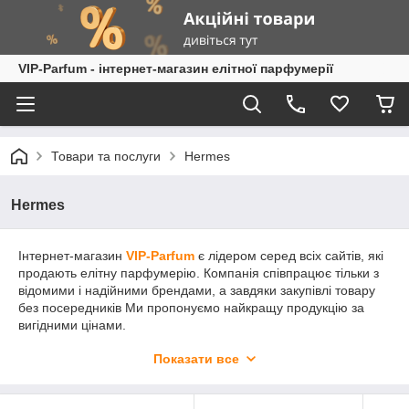
VIP-Parfum - інтернет-магазин елітної парфумерії
Товари та послуги
Hermes
Hermes
Інтернет-магазин
VIP-Parfum
є лідером серед всіх сайтів, які
продають елітну парфумерію. Компанія співпрацює тільки з
відомими і надійними брендами, а завдяки закупівлі товару
без посередників Ми пропонуємо найкращу продукцію за
вигідними цінами.
Елітна парфумерія
Hermes
(Ермес
)
приємна покупка як для
Показати все
жінки, так і чоловіки різного віку. Хороші парфуми Hermes
здатні не тільки акцентувати вашу особливість, але і створити
неповторний і незабутній для всіх образ. Шлейф дорогого