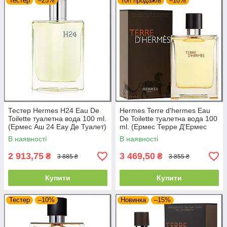
Тестер
–25%
Топ продажів
–10%
Тестер Hermes H24 Eau De
Hermes Terre d'hermes Eau
Toilette туалетна вода 100 ml.
De Toilette туалетна вода 100
(Ермес Аш 24 Еау Де Туалет)
ml. (Ермес Терре Д'Ермес
Еау де Туалет)
В наявності
В наявності
2 913,75
3 469,50
₴
₴
3 885 ₴
3 855 ₴
Купити
Купити
Тестер
–10%
Новинка
–15%