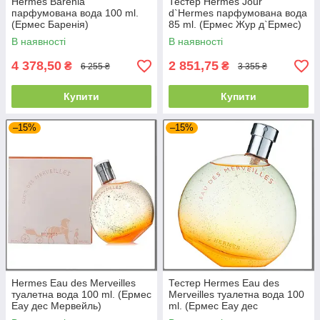
Hermes Barenia
Тестер Hermes Jour
парфумована вода 100 ml.
d`Hermes парфумована вода
(Ермес Баренія)
85 ml. (Ермес Жур д`Ермес)
В наявності
В наявності
4 378,50
2 851,75
₴
₴
6 255 ₴
3 355 ₴
Купити
Купити
–15%
–15%
Hermes Eau des Merveilles
Тестер Hermes Eau des
туалетна вода 100 ml. (Ермес
Merveilles туалетна вода 100
Еау дес Мервейль)
ml. (Ермес Еау дес
Мервейль)