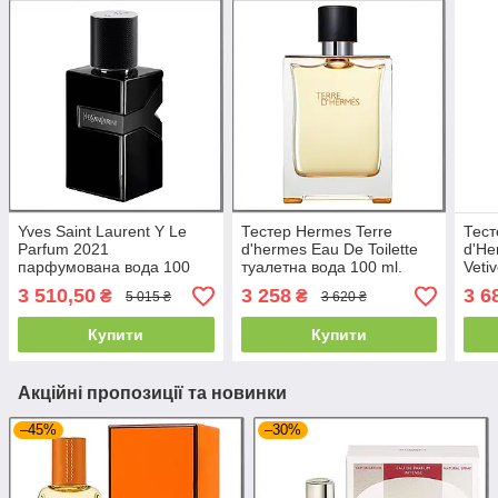
Yves Saint Laurent Y Le
Тестер Hermes Terre
Тест
Parfum 2021
d'hermes Eau De Toilette
d'He
парфумована вода 100
туалетна вода 100 ml.
Veti
ml. (Тестер Ев Сен Лоран
(Ермес Терре Д'Ермес
100 
3 510,50
3 258
3 6
₴
₴
5 015 ₴
3 620 ₴
Ів Ле Парфум)
Еау де Туалет)
Д'Ер
Веті
Купити
Купити
Акційні пропозиції та новинки
–45%
–30%