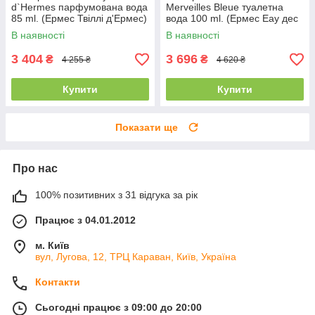
d`Hermes парфумована вода
Merveilles Bleue туалетна
85 ml. (Ермес Твіллі д'Ермес)
вода 100 ml. (Ермес Еау дес
Мервейль Блу)
В наявності
В наявності
3 404
3 696
₴
₴
4 255 ₴
4 620 ₴
Купити
Купити
Показати ще
Про нас
100% позитивних з 31 відгука за рік
Працює з 04.01.2012
м. Київ
вул, Лугова, 12, ТРЦ Караван, Київ, Україна
Контакти
Сьогодні працює з 09:00 до 20:00