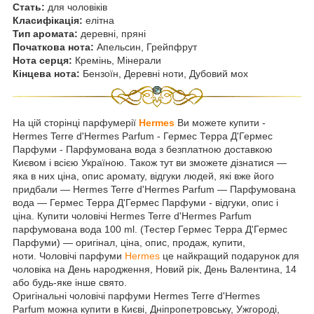
Стать:
для чоловіків
Класифікація:
елітна
Тип аромата:
деревні, пряні
Початкова нота:
Апельсин, Грейпфрут
Нота серця:
Кремінь, Мінерали
Кінцева нота:
Бензоїн, Деревні ноти, Дубовий мох
На цій сторінці парфумерії
Hermes
Ви можете купити -
Hermes Terre d'Hermes Parfum - Гермес Терра Д'Гермес
Парфуми - Парфумована вода з безплатною доставкою
Києвом і всією Україною. Також тут ви зможете дізнатися —
яка в них ціна, опис аромату, відгуки людей, які вже його
придбали — Hermes Terre d'Hermes Parfum — Парфумована
вода — Гермес Терра Д'Гермес Парфуми - відгуки, опис і
ціна. Купити чоловічі Hermes Terre d'Hermes Parfum
парфумована вода 100 ml. (Тестер Гермес Терра Д'Гермес
Парфуми) — оригінал, ціна, опис, продаж, купити,
ноти. Чоловічі парфуми
Hermes
це найкращий подарунок для
чоловіка на День народження, Новий рік, День Валентина, 14
або будь-яке інше свято.
Оригінальні чоловічі парфуми Hermes Terre d'Hermes
Parfum можна купити в Києві, Дніпропетровську, Ужгороді,