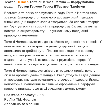
Тестер
Hermes
Terre d'Hermes Parfum — парфумована
вода — Тестер Гермес Терра Д'Гермес Парфуми
Елегантна та легка парфумована вода Terre d'Hermes став
зразком благородного чоловічого аромату, який підкорює
жіночі серця й надовго запам'ятовується. За словами творців,
він ґрунтується на гармонії та природному балансі землі та
повітря, а секрет аромату — в унікальному поєднанні
природних елементів.
Terre d'Hermes належить до сімейства «деревні» та «пряні». У
початкових нотах яскраво звучить цитрусовий тандем
апельсина та грейпфрута. Плавно переходячи в серцеву
ноту, аромат розкривається теплим запахом герані та
з'єднанням пачулів із ветивером і гіркуватістю перцю. У
шлейфових нотах чується деревні пахощі атласського кедра.
Terre d'Hermes приховує свіжість вітру диких степів, вологу
лісів та аромати дальніх мандрів. Він підходить як для денної
атмосфери, так і для романтичного вечора. Чудова стійкість,
неповторна композиція та стильне оформлення парфумів
напевно припадуть до душі сучасному джентльмену.
Прем'єра аромату:
2009
Країна ТМ:
Франція
Зроблено в:
Франція