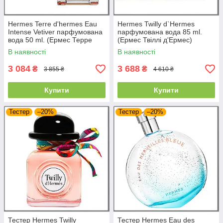
Hermes Terre d'hermes Eau
Hermes Twilly d`Hermes
Intense Vetiver парфумована
парфумована вода 85 ml.
вода 50 ml. (Ермес Терре
(Ермес Твіллі д'Ермес)
Д'Ермес Еау Інтенс Ветівер)
В наявності
В наявності
3 084
3 688
₴
₴
3 855 ₴
4 610 ₴
Купити
Купити
Тестер
–20%
Тестер
–20%
Тестер Hermes Twilly
Тестер Hermes Eau des