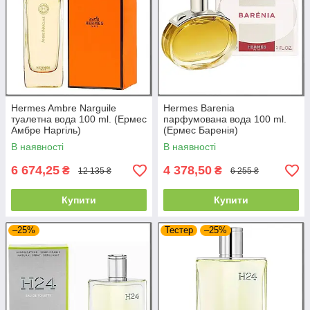
Hermes Ambre Narguile
Hermes Barenia
туалетна вода 100 ml. (Ермес
парфумована вода 100 ml.
Амбре Наргіль)
(Ермес Баренія)
В наявності
В наявності
6 674,25
4 378,50
₴
₴
12 135 ₴
6 255 ₴
Купити
Купити
–25%
Тестер
–25%