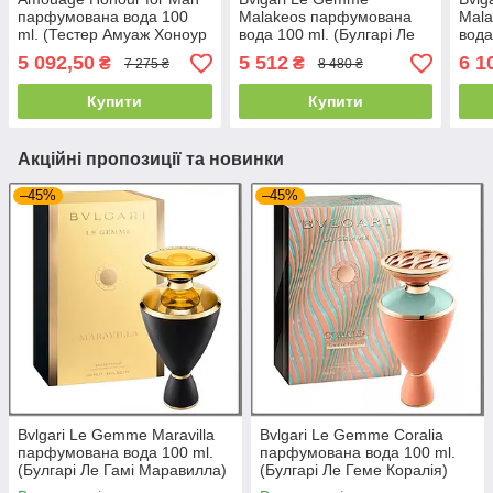
парфумована вода 100
Malakeos парфумована
Mal
ml. (Тестер Амуаж Хоноур
вода 100 ml. (Булгарі Ле
вода
Фор Мен)
Гемме Малакеос)
Гем
5 092,50
5 512
6 1
₴
₴
7 275 ₴
8 480 ₴
Купити
Купити
Акційні пропозиції та новинки
–45%
–45%
Bvlgari Le Gemme Maravilla
Bvlgari Le Gemme Coralia
парфумована вода 100 ml.
парфумована вода 100 ml.
(Булгарі Ле Гамі Маравилла)
(Булгарі Ле Геме Коралія)