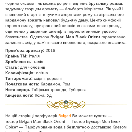
чорний оксамит, як можна до речі, відтіняє брутальну розкіш,
задуману творцем аромату — Альберто Моріясом. Рішучий і
впевнений старт із тягучими акцентами рому та зігрівального
кардамону вразить наповал будь-яку даму. Центр симфонії
гарного смаку, прикрашений пишністю оксамитових троянд,
одягнених у шкіряний шлейф із переплетеннями удового
блаженства. Одеколон
Bvlgari Man Black Orient
гарантовано
залишить слід у пам'яті свого впевненого, яскравого власника.
Прем'єра аромату:
2016
Країна ТМ:
Італія
Зроблено в:
Італія
Стать:
для чоловіків
Класифікація:
елітна
Тип аромата:
східні, деревні
Початкова нота:
Кардамон, Ром
Нота серця:
Таїфська троянда, Тубероза
Кінцева нота:
Кожа, Уд
На цій сторінці парфумерії
Bvlgari
Ви можете купити —
тестер
Bvlgari Man Black Orient ― Тестер Булкарі Мен Блек
Орієнт — Парфумована вода з безплатною доставкою Києвом