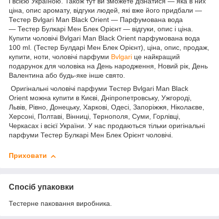
і всією Україною. Також тут ви зможете дізнатися — яка в них
ціна, опис аромату, відгуки людей, які вже його придбали —
Тестер Bvlgari Man Black Orient ― Парфумована вода
— Тестер Булкарі Мен Блек Орієнт — відгуки, опис і ціна.
Купити чоловічі Bvlgari Man Black Orient парфумована вода
100 ml. (Тестер Булдарі Мен Блек Орієнт), ціна, опис, продаж,
купити, ноти, чоловічі парфуми
Bvlgari
це найкращий
подарунок для чоловіка на День народження, Новий рік, День
Валентина або будь-яке інше свято.
Оригінальні чоловічі парфуми Тестер Bvlgari Man Black
Orient можна купити в Києві, Дніпропетровську, Ужгороді,
Львів, Рівно, Донецьку, Харкові, Одесі, Запоріжжя, Ніколаєве,
Херсоні, Полтаві, Вінниці, Тернополя, Суми, Горлівці,
Черкасах і всієї України. У нас продаються тільки оригінальні
парфуми Тестер Булкарі Мен Блек Орієнт чоловічі.
Приховати
Спосіб упаковки
Тестерне паковання виробника.