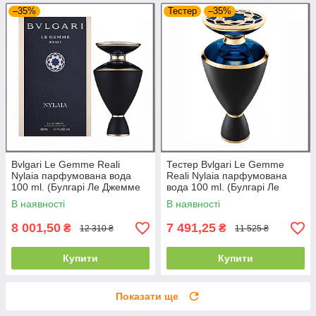
–35%
Тестер
–35%
Bvlgari Le Gemme Reali
Тестер Bvlgari Le Gemme
Nylaia парфумована вода
Reali Nylaia парфумована
100 ml. (Булгарі Ле Джемме
вода 100 ml. (Булгарі Ле
Реалі Найлая)
Джемме Реалі Найлая)
В наявності
В наявності
8 001,50
7 491,25
₴
₴
12 310 ₴
11 525 ₴
Купити
Купити
Показати ще