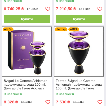
В наявності
В наявності
6 740,25
7 210,50
₴
₴
12 255 ₴
13 110 ₴
Купити
Купити
–40%
Тестер
–40%
Bvlgari Le Gemme Ashlemah
Тестер Bvlgari Le Gemme
парфумована вода 100 ml.
Ashlemah парфумована вода
(Булгарі Ле Геме Асхлем)
100 ml. (Булгарі Ле Геме
Асхлем)
В наявності
В наявності
8 328
7 530
₴
₴
13 880 ₴
12 550 ₴