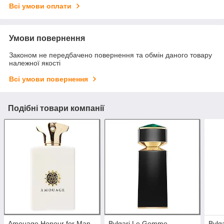
Всі умови оплати
Умови повернення
Законом не передбачено повернення та обмін даного товару
належної якості
Всі умови повернення
Подібні товари компанії
Amouage Honour for Man
Bvlgari Le Gemme
Bvlg