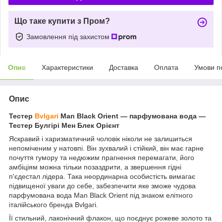
Що таке купити з Пром?
Замовлення під захистом
Опис
Характеристики
Доставка
Оплата
Умови п
Опис
Тестер
Bvlgari
Man Black Orient ― парфумована вода —
Тестер Булгірі Мен Блек Орієнт
Яскравий і харизматичний чоловік ніколи не залишиться
непоміченим у натовпі. Він зухвалий і стійкий, він має гарне
почуття гумору та недюжим прагнення перемагати, його
амбіціям можна тільки позаздрити, а звершення гідні
п'єдестал лідера. Така неординарна особистість вимагає
підвищеної уваги до себе, забезпечити яке зможе чудова
парфумована вода Man Black Orient під знаком елітного
італійського бренда Bvlgari.
Її стильний, лаконічний флакон, що поєднує рожеве золото та