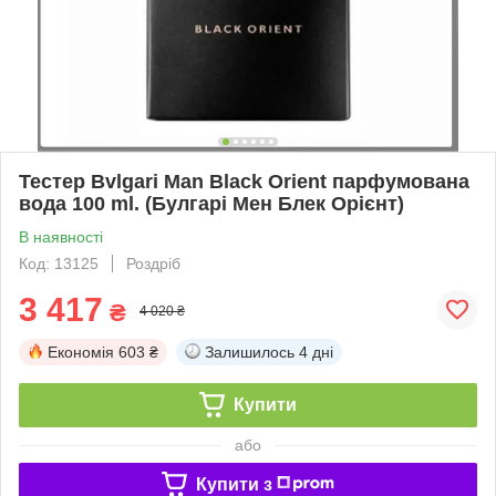
Тестер Bvlgari Man Black Orient парфумована
вода 100 ml. (Булгарі Мен Блек Орієнт)
В наявності
Код: 13125
Роздріб
3 417
₴
4 020 ₴
Економія
603 ₴
Залишилось
4 дні
Купити
або
Купити з