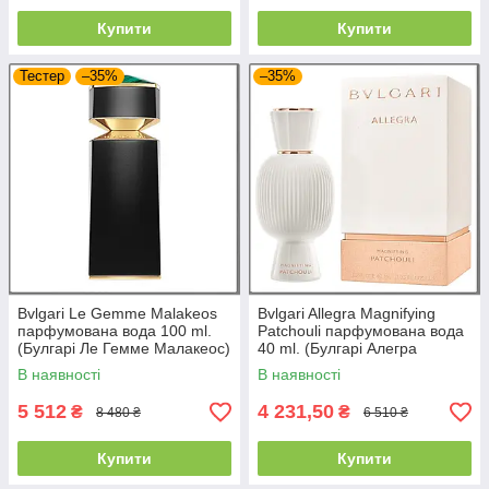
Купити
Купити
Тестер
–35%
–35%
Bvlgari Le Gemme Malakeos
Bvlgari Allegra Magnifying
парфумована вода 100 ml.
Patchouli парфумована вода
(Булгарі Ле Гемме Малакеос)
40 ml. (Булгарі Алегра
Магніфінг Пачулі)
В наявності
В наявності
5 512
4 231,50
₴
₴
8 480 ₴
6 510 ₴
Купити
Купити