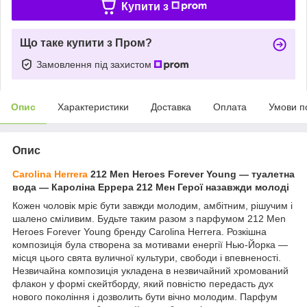
Купити з
Що таке купити з Пром?
Замовлення під захистом
Опис
Характеристики
Доставка
Оплата
Умови п
Опис
Carolina Herrera
212 Men Heroes Forever Young ― туалетна
вода ― Кароліна Еррера 212 Мен Герої назавжди молоді
Кожен чоловік мріє бути завжди молодим, амбітним, рішучим і
шалено сміливим. Будьте таким разом з парфумом 212 Men
Heroes Forever Young бренду Carolina Herrera. Розкішна
композиція була створена за мотивами енергії Нью-Йорка —
місця цього свята вуличної культури, свободи і впевненості.
Незвичайна композиція укладена в незвичайний хромований
флакон у формі скейтборду, який повністю передасть дух
нового покоління і дозволить бути вічно молодим. Парфум