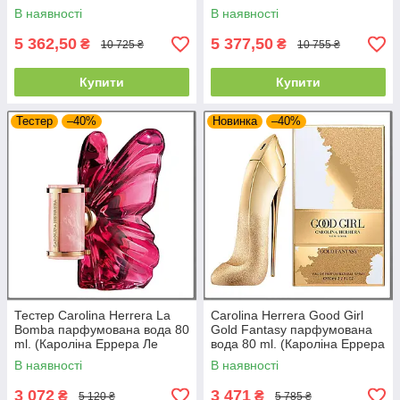
Мінт)
Еррера Ветивер Передайс)
В наявності
В наявності
5 362,50
5 377,50
₴
₴
10 725 ₴
10 755 ₴
Купити
Купити
Тестер
–40%
Новинка
–40%
Тестер Carolina Herrera La
Carolina Herrera Good Girl
Bomba парфумована вода 80
Gold Fantasy парфумована
ml. (Кароліна Еррера Ле
вода 80 ml. (Кароліна Еррера
Бомба)
Гуд Герл Голд Фентезі)
В наявності
В наявності
3 072
3 471
₴
₴
5 120 ₴
5 785 ₴