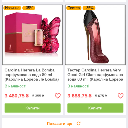
Новинка
–35%
Тестер
–35%
Carolina Herrera La Bomba
Тестер Carolina Herrera Very
парфумована вода 80 ml.
Good Girl Glam парфумована
(Кароліна Еррера Ле Бомба)
вода 80 ml. (Кароліна Еррера
Вері Гуд Герл Глам)
В наявності
В наявності
3 480,75
3 688,75
₴
₴
5 355 ₴
5 675 ₴
Купити
Купити
Показати ще