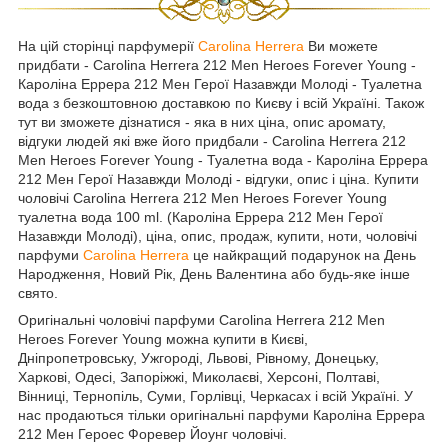
На цій сторінці парфумерії
Carolina Herrera
Ви можете
придбати - Carolina Herrera 212 Men Heroes Forever Young -
Кароліна Еррера 212 Мен Герої Назавжди Молоді - Туалетна
вода з безкоштовною доставкою по Києву і всій Україні. Також
тут ви зможете дізнатися - яка в них ціна, опис аромату,
відгуки людей які вже його придбали - Carolina Herrera 212
Men Heroes Forever Young - Туалетна вода - Кароліна Еррера
212 Мен Герої Назавжди Молоді - відгуки, опис і ціна. Купити
чоловічі Carolina Herrera 212 Men Heroes Forever Young
туалетна вода 100 ml. (Кароліна Еррера 212 Мен Герої
Назавжди Молоді), ціна, опис, продаж, купити, ноти, чоловічі
парфуми
Carolina Herrera
це найкращий подарунок на День
Народження, Новий Рік, День Валентина або будь-яке інше
свято.
Оригінальні чоловічі парфуми Carolina Herrera 212 Men
Heroes Forever Young можна купити в Києві,
Дніпропетровську, Ужгороді, Львові, Рівному, Донецьку,
Харкові, Одесі, Запоріжжі, Миколаєві, Херсоні, Полтаві,
Вінниці, Тернопіль, Суми, Горлівці, Черкасах і всій Україні. У
нас продаються тільки оригінальні парфуми Кароліна Еррера
212 Мен Героес Форевер Йоунг чоловічі.