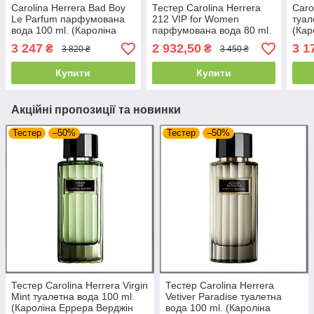
Carolina Herrera Bad Boy
Тестер Carolina Herrera
Caro
Le Parfum парфумована
212 VIP for Women
туал
вода 100 ml. (Кароліна
парфумована вода 80 ml.
(Кар
Еррера Бед Бой Ле
(Кароліна Еррера 212 Віп
Бой)
3 247
2 932,50
3 1
₴
₴
3 820 ₴
3 450 ₴
Парфум)
Фор Вумен)
Купити
Купити
Акційні пропозиції та новинки
Тестер
–50%
Тестер
–50%
Тестер Carolina Herrera Virgin
Тестер Carolina Herrera
Mint туалетна вода 100 ml.
Vetiver Paradise туалетна
(Кароліна Еррера Верджін
вода 100 ml. (Кароліна