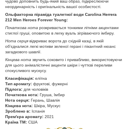
чудово доповнить будь-який ваш образ, підкреслюючи
неординарність і оригінальність вашої особистості.
Ольфакторна піраміда туалетної води Carolina Herrera
212 Men Heroes Forever Young:
Початкова нота
розкривається тонкими літніми акцентами
стиглої груші, оповитою в легку вуаль зігріваючого імбиру.
Нота серця
відкриває ворота до східній казці, в якій
об'єдналися легкі мотиви зеленої герані і пікантний нюанс
загадкового шавлії.
Кінцева нота
звучить соковито і привабливо, використовуючи
для цього анімалістичні акценти шкіри і чуттєві переливи
спокусливого мускусу.
Класифікація:
елітна
Тип аромату:
фруктові, фужерні
Підлога:
для чоловіків
Початкова нота:
Груша, Імбир
Нота серця:
Герань, Шавлія
Кінцева нота:
Шкіра, Мускус
Зроблено в:
Іспанія
Прем'єра аромату:
2021
Країна ТМ:
США