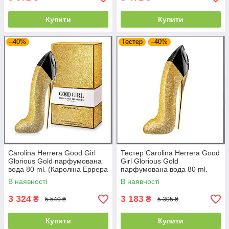
Купити
Купити
–40%
Тестер
–40%
Carolina Herrera Good Girl
Тестер Carolina Herrera Good
Glorious Gold парфумована
Girl Glorious Gold
вода 80 ml. (Кароліна Еррера
парфумована вода 80 ml.
Гуд Герл Глоріус Голд)
(Кароліна Еррера Гуд Герл
В наявності
В наявності
Глоріус Голд)
3 324
3 183
₴
₴
5 540 ₴
5 305 ₴
Купити
Купити