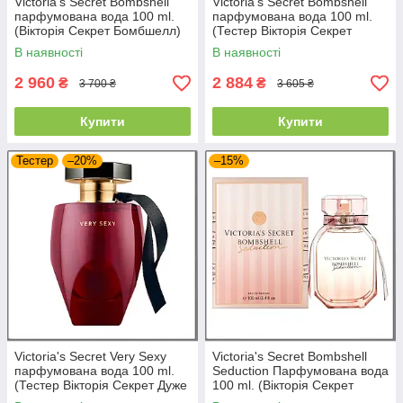
Victoria's Secret Bombshell
Victoria's Secret Bombshell
парфумована вода 100 ml.
парфумована вода 100 ml.
(Вікторія Секрет Бомбшелл)
(Тестер Вікторія Секрет
Бомбшелл)
В наявності
В наявності
2 960
2 884
₴
₴
3 700 ₴
3 605 ₴
Купити
Купити
Тестер
–20%
–15%
Victoria's Secret Very Sexy
Victoria's Secret Bombshell
парфумована вода 100 ml.
Seduction Парфумована вода
(Тестер Вікторія Секрет Дуже
100 ml. (Вікторія Секрет
сексуальна)
Бомбшел Седакшн)