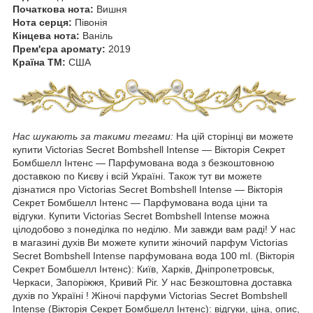
Початкова нота:
Вишня
Нота серця:
Півонія
Кінцева нота:
Ваніль
Прем'єра аромату:
2019
Країна ТМ:
США
Нас шукають за такими тегами:
На цій сторінці ви можете
купити Victorias Secret Bombshell Intense ― Вікторія Секрет
Бомбшелл Інтенс ― Парфумована вода з безкоштовною
доставкою по Києву і всій Україні. Також тут ви можете
дізнатися про Victorias Secret Bombshell Intense ― Вікторія
Секрет Бомбшелл Інтенс ― Парфумована вода ціни та
відгуки. Купити Victorias Secret Bombshell Intense можна
цілодобово з понеділка по неділю. Ми завжди вам раді! У нас
в магазині духів Ви можете купити жіночий парфум Victorias
Secret Bombshell Intense парфумована вода 100 ml. (Вікторія
Секрет Бомбшелл Інтенс): Київ, Харків, Дніпропетровськ,
Черкаси, Запоріжжя, Кривий Ріг. У нас Безкоштовна доставка
духів по Україні ! Жіночі парфуми Victorias Secret Bombshell
Intense (Вікторія Секрет Бомбшелл Інтенс): відгуки, ціна, опис,