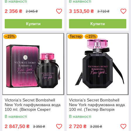
В наявності
В наявності
2 356
3 153,50
₴
₴
2 945 ₴
3 710 ₴
Купити
Купити
–15%
Тестер
–15%
Victoria's Secret Bombshell
Victoria's Secret Bombshell
New York парфумована вода
New York парфумована вода
100 ml. (Вікторія Секрет
100 ml. (Тестер Вікторія
Бомбшелл Нью-Йорк)
Секрет Бомбшелл Нью-Йорк)
В наявності
В наявності
2 847,50
2 720
₴
₴
3 350 ₴
3 200 ₴