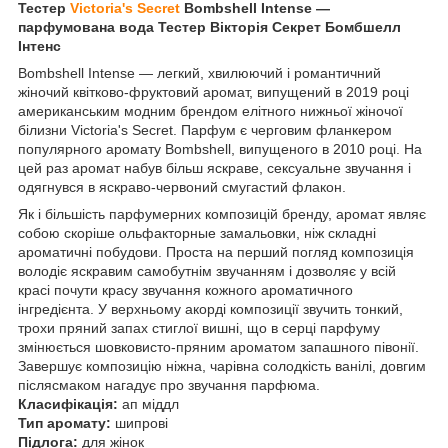
Тестер
Victoria's Secret
Bombshell Intense ―
парфумована вода Тестер Вікторія Секрет Бомбшелл
Інтенс
Bombshell Intense — легкий, хвилюючий і романтичний
жіночий квітково-фруктовий аромат, випущений в 2019 році
американським модним брендом елітного нижньої жіночої
білизни Victoria's Secret. Парфум є черговим фланкером
популярного аромату Bombshell, випущеного в 2010 році. На
цей раз аромат набув більш яскраве, сексуальне звучання і
одягнувся в яскраво-червоний смугастий флакон.
Як і більшість парфумерних композицій бренду, аромат являє
собою скоріше ольфакторные замальовки, ніж складні
ароматичні побудови. Проста на перший погляд композиція
володіє яскравим самобутнім звучанням і дозволяє у всій
красі почути красу звучання кожного ароматичного
інгредієнта. У верхньому акорді композиції звучить тонкий,
трохи пряний запах стиглої вишні, що в серці парфуму
змінюється шовковисто-пряним ароматом запашного півонії.
Завершує композицію ніжна, чарівна солодкість ванілі, довгим
післясмаком нагадує про звучання парфюма.
Класифікація:
ап міддл
Тип аромату:
шипрові
Підлога:
для жінок