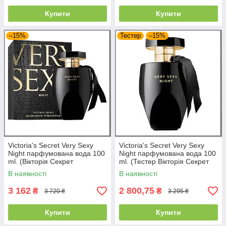
Купити
Купити
–15%
Тестер
–15%
Victoria's Secret Very Sexy
Victoria's Secret Very Sexy
Night парфумована вода 100
Night парфумована вода 100
ml. (Вікторія Секрет
ml. (Тестер Вікторія Секрет
Вері Секси Найт)
Вері Сексі Найт)
В наявності
В наявності
3 162
2 800,75
₴
₴
3 720 ₴
3 295 ₴
Купити
Купити