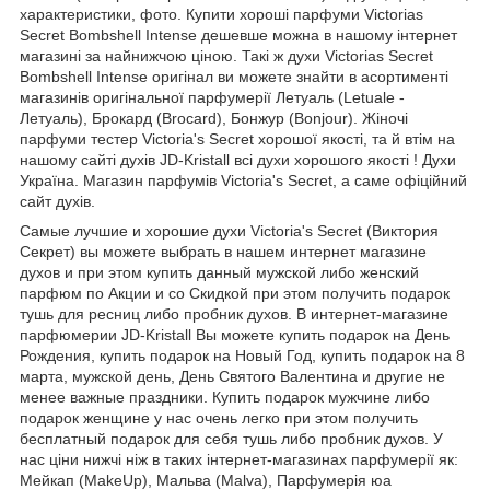
характеристики, фото. Купити хороші парфуми Victorias
Secret Bombshell Intense дешевше можна в нашому інтернет
магазині за найнижчою ціною. Такі ж духи Victorias Secret
Bombshell Intense оригінал ви можете знайти в асортименті
магазинів оригінальної парфумерії Летуаль (Letuale -
Летуаль), Брокард (Brocard), Бонжур (Bonjour). Жіночі
парфуми тестер Victoria's Secret хорошої якості, та й втім на
нашому сайті духів JD-Kristall всі духи хорошого якості ! Духи
Україна. Магазин парфумів Victoria's Secret, а саме офіційний
сайт духів.
Самые лучшие и хорошие духи Victoria's Secret (Виктория
Секрет) вы можете выбрать в нашем интернет магазине
духов и при этом купить данный мужской либо женский
парфюм по Акции и со Скидкой при этом получить подарок
тушь для ресниц либо пробник духов. В интернет-магазине
парфюмерии JD-Kristall Вы можете купить подарок на День
Рождения, купить подарок на Новый Год, купить подарок на 8
марта, мужской день, День Святого Валентина и другие не
менее важные праздники. Купить подарок мужчине либо
подарок женщине у нас очень легко при этом получить
бесплатный подарок для себя тушь либо пробник духов. У
нас ціни нижчі ніж в таких інтернет-магазинах парфумерії як:
Мейкап (MakeUp), Мальва (Malva), Парфумерія юа