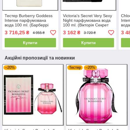
Тестер Burberry Goddess
Victoria's Secret Very Sexy
Chlo
Intense парфумована
Night парфумована вода
Inte
вода 100 ml. (Барберрі
100 ml. (Вікторія Секрет
вода
Годдес Інтенс)
Вері Секси Найт)
де П
3 716,25
3 162
3 4
₴
₴
4 955 ₴
3 720 ₴
Купити
Купити
Акційні пропозиції та новинки
–20%
Тестер
–20%