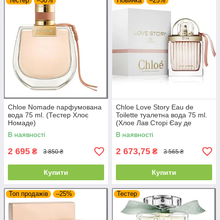
Тестер
–30%
Новинка
–25%
Chloe Nomade парфумована
Chloe Love Story Eau de
вода 75 ml. (Тестер Хлоє
Toilette туалетна вода 75 ml.
Номаде)
(Хлое Лав Сторі Єау де
Туалет)
В наявності
В наявності
2 695
2 673,75
₴
₴
3 850 ₴
3 565 ₴
Купити
Купити
Топ продажів
–25%
Тестер