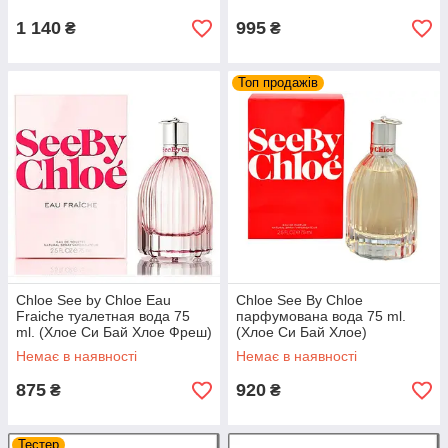
1 140
995
₴
₴
Топ продажів
Chloe See by Chloe Eau
Chloe See By Chloe
Fraiche туалетная вода 75
парфумована вода 75 ml.
ml. (Хлое Си Бай Хлое Фреш)
(Хлое Си Бай Хлое)
Немає в наявності
Немає в наявності
875
920
₴
₴
Тестер