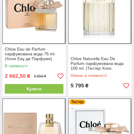
Chloe Eau de Parfum
парфумована вода 75 ml.
(Хлое Еау де Парфуми)
Chloe Naturelle Eau De
Parfum парфумована вода
В наявності
100 ml. (Тестер Хлоє
Натурель Еу де Парфуми)
2 662,50
Немає в наявності
₴
3 550 ₴
5 795
₴
Купити
Тестер