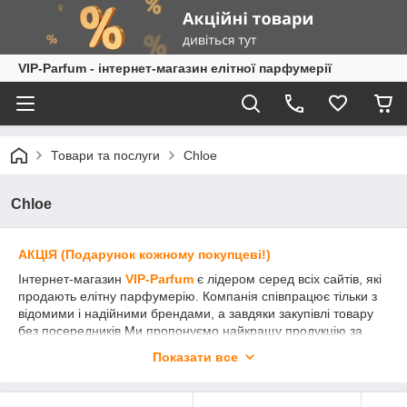
VIP-Parfum - інтернет-магазин елітної парфумерії
Товари та послуги
Chloe
Chloe
АКЦІЯ (Подарунок кожному покупцеві!)
Інтернет-магазин
VIP-Parfum
є лідером серед всіх сайтів, які
продають елітну парфумерію. Компанія співпрацює тільки з
відомими і надійними брендами, а завдяки закупівлі товару
без посередників Ми пропонуємо найкращу продукцію за
вигідними цінами.
Показати все
Елітна парфумерія
Chloe (Хлое)
приємна покупка як для
жінки, так і чоловіки різного віку. Хороші парфуми Chloe здатні