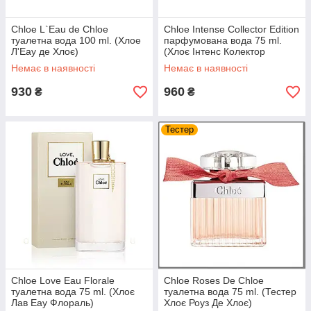
Chloe L`Eau de Chloe
Chloe Intense Collector Edition
туалетна вода 100 ml. (Хлое
парфумована вода 75 ml.
Л'Еау де Хлоє)
(Хлоє Інтенс Колектор
Едітіон)
Немає в наявності
Немає в наявності
930
960
₴
₴
Тестер
Chloe Love Eau Florale
Chloe Roses De Chloe
туалетна вода 75 ml. (Хлоє
туалетна вода 75 ml. (Тестер
Лав Еау Флораль)
Хлоє Роуз Де Хлоє)