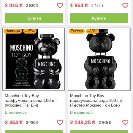
2 016
1 964
₴
₴
2 520 ₴
2 455 ₴
Купити
Купити
Новинка
–15%
Тестер
–15%
Moschino Toy Boy
Moschino Toy Boy
парфумована вода 100 ml.
парфумована вода 100 ml.
(Москіно Тієї Бій)
(Тестер Москіно Той Бой)
В наявності
В наявності
2 363
2 248,25
₴
₴
2 780 ₴
2 645 ₴