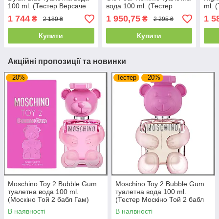
100 ml. (Тестер Версаче
вода 100 ml. (Тестер
ml. 
Пур Хом Ділан Блю)
Армані Аква ді Джіо Пур
Ботл
1 744
1 950,75
1 5
₴
₴
2 180 ₴
2 295 ₴
Хом)
Купити
Купити
Акційні пропозиції та новинки
–20%
Тестер
–20%
Moschino Toy 2 Bubble Gum
Moschino Toy 2 Bubble Gum
туалетна вода 100 ml.
туалетна вода 100 ml.
(Москіно Той 2 бабл Гам)
(Тестер Москіно Той 2 бабл
Гам)
В наявності
В наявності