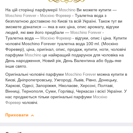
На цій сторінці парфумерії
Ви можете купити —
Moschino
-
- Туалетна вода з
Moschino Forever
Москіно Форевер
безплатною доставкою по Києві та всій Україні. Також тут ви
зможете дізнатися — яка в них ціна, опис аромату, відгуки
людей, які вже його придбали —
-
Moschino Forever
Туалетна вода —
- відгуки, опис і ціна. Купити
Москіно Форевер
чоловічі Moschino Forever туалетна вода 100 ml. (Москіно
Форевер), ціна, оригінал, опис, продаж, купити, ноти, чоловічі
парфуми
це найкращий подарунок для чоловіка на
Moschino
День народження, Новий рік, День Валентина або будь-яке
інше свято.
Оригінальні чоловічі парфуми
можна купити в
Moschino Forever
Києві, Дніпропетровську, Ужгороді, Львів, Рівно, Донецьку,
Харкові, Одесі, Запоріжжя, Ніколаєве, Херсоні, Полтаві,
Вінниці, Тернополя, Суми, Горлівці, Черкасах і всієї України. У
нас продаються тільки оригінальні парфуми
Москіно
чоловічі.
Форевер
Приховати