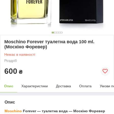
Moschino Forever туалетна вода 100 ml.
(Москіно Форевер)
Немає в наявності
Роздріб
600
₴
Опис
Характеристики
Доставка
Оплата
Умови п
Опис
Moschino
Forever — туалетна вода — Москіно Форевер