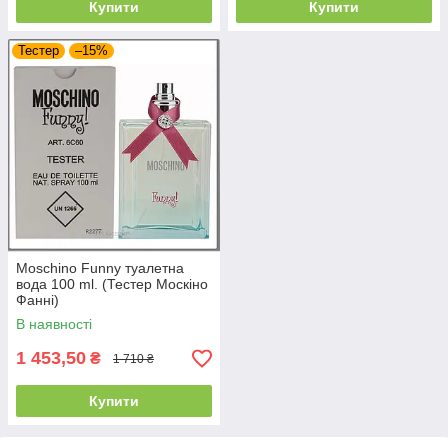
Купити
Купити
Тестер
–15%
Moschino Funny туалетна
вода 100 ml. (Тестер Москіно
Фанні)
В наявності
1 453,50
₴
1 710 ₴
Купити