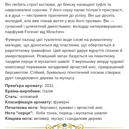
Він любить строгі костюми, до блиску начищені туфлі та
накрохмалені сорочки. У його серці палає полум'я пристрасті,
а в душі — нестримне прагнення до успіху. Він ще досить
молодий, але вже пізнав життя у всіх його проявах. Він —
сучасний і шляхетний джентльмен, володар неперевершених
парфумів Forever від Moschino.
Фужерні пахощі цієї туалетної води схожі на романтичну
мелодію, що доноситься від пластинки, що обертається в
раритетному грамофоні. Цей аромат дарує відчуття спокою й
умиротворення. Розкішний запах базується на пікантному
тандемі перцю й мускатної шавлії. У верхньому акорді чудової
композиції переважає загадковий зірчастий аніс, прикрашений
бергамотом. Стійкий, буквально гіпнотичний посмак створює
дует сандалового дерева та мускусу.
Прем'єра аромату:
2011
Країна-виробник:
Італія
Стать:
чоловічий
Класифікація аромату:
фужерні
Початкова нота:
бергамот, кумкват і зірчастий аніс
Нота "серця":
боби тонка, перець і мускатна шавлія
Кінцева нота:
ветивер, мускус і сандалове дерево