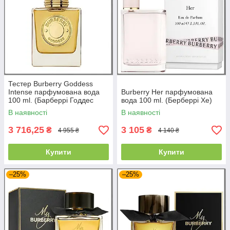
Тестер Burberry Goddess
Intense парфумована вода
Burberry Her парфумована
100 ml. (Барберрі Годдес
вода 100 ml. (Берберрі Хе)
Інтенс)
В наявності
В наявності
3 716,25
3 105
₴
₴
4 955 ₴
4 140 ₴
Купити
Купити
–25%
–25%