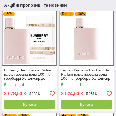
Акційні пропозиції та новинки
–30%
Тестер
–30%
Burberry Her Elixir de Parfum
Тестер Burberry Her Elixir de
парфумована вода 100 ml.
Parfum парфумована вода
(Берберрі Хе Еліксир де
100 ml. (Берберрі Хе Еліксир
Парфум)
де Парфум)
В наявності
В наявності
3 678,50
3 524,50
₴
₴
5 255 ₴
5 035 ₴
Купити
Купити
Тестер
–30%
Новинка
–25%