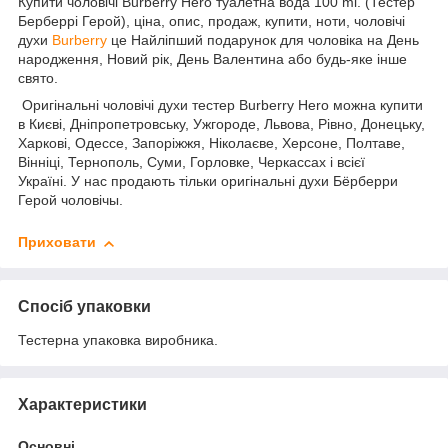
Купити чоловічі Burberry Hero туалетна вода 100 ml. (Тестер
Берберрі Герой), ціна, опис, продаж, купити, ноти, чоловічі
духи
Burberry
це Найліпший подарунок для чоловіка на День
народження, Новий рік, День Валентина або будь-яке інше
свято.
Оригінальні чоловічі духи тестер Burberry Hero можна купити
в Києві, Дніпропетровську, Ужгороде, Львова, Рівно, Донецьку,
Харкові, Одессе, Запоріжжя, Ніколаєве, Херсоне, Полтаве,
Вінніці, Тернополь, Суми, Горловке, Черкассах і всієї
Україні. У нас продають тільки оригінальні духи Бёрберри
Герой чоловічы.
Приховати
Спосіб упаковки
Тестерна упаковка виробника.
Характеристики
Основні