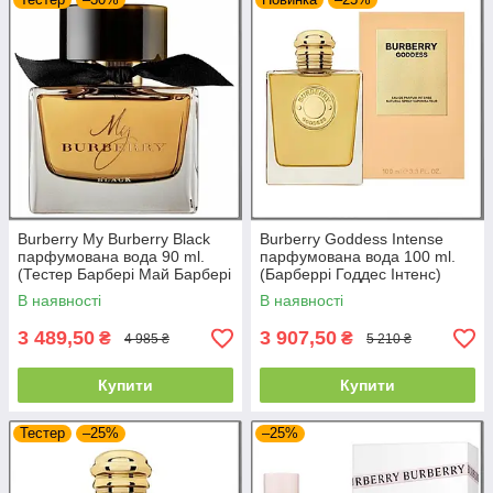
Burberry My Burberry Black
Burberry Goddess Intense
парфумована вода 90 ml.
парфумована вода 100 ml.
(Тестер Барбері Май Барбері
(Барберрі Годдес Інтенс)
Блек)
В наявності
В наявності
3 489,50
3 907,50
₴
₴
4 985 ₴
5 210 ₴
Купити
Купити
Тестер
–25%
–25%