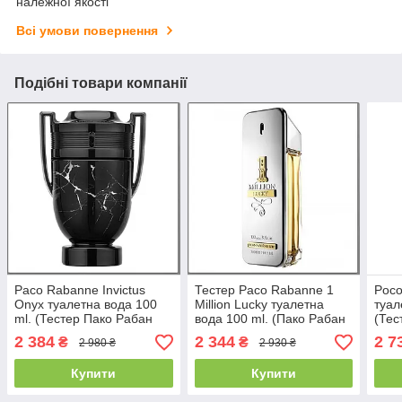
належної якості
Всі умови повернення
Подібні товари компанії
Paco Rabanne Invictus
Тестер Paco Rabanne 1
Poc
Onyx туалетна вода 100
Million Lucky туалетна
туал
ml. (Тестер Пако Рабан
вода 100 ml. (Пако Рабан
(Тес
Івіктус Онікс)
1 Мільйон Лаки)
Фан
2 384
2 344
2 7
₴
₴
2 980 ₴
2 930 ₴
Купити
Купити