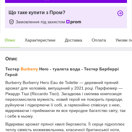
Що таке купити з Пром?
Замовлення під захистом
Опис
Характеристики
Доставка
Оплата
Умови п
Опис
Тестер
Burberry
Hero - туалета вода - Тестер Берберрі
Герой
Burberry Burberry Hero Eau de Toilette — деревний пряний
аромат для чоловіків, випущений у 2021 році. Парфюмер —
Рікардо Тіші (Riccardo Tisci). Загадкова і смілива композиція
переосмислила мужність: новий герой не покорить природи,
руйнуючи і підкоряючи її собі, а гармонійно співіснує з нею,
відкриваючи і приймаючи як все природне багатство світу, так
і себе в ньому.
Відкриває аромат пряної хвилі бергамота. Її серце підхоплює
теплу свіжість можжевельника, класичної британської ноти,