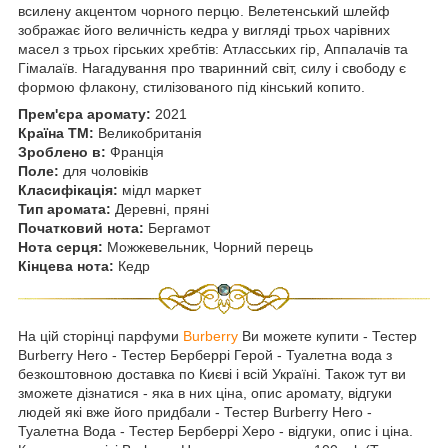
всилену акцентом чорного перцю. Велетенський шлейф
зображає його величність кедра у вигляді трьох чарівних
масел з трьох гірських хребтів: Атласських гір, Аппалачів та
Гімалаїв. Нагадування про тваринний світ, силу і свободу є
формою флакону, стилізованого під кінський копито.
Прем'єра аромату:
2021
Країна ТМ:
Великобританія
Зроблено в:
Франція
Поле:
для чоловіків
Класифікація:
мідл маркет
Тип аромата:
Деревні, пряні
Початковий нота:
Бергамот
Нота серця:
Можжевельник, Чорний перець
Кінцева нота:
Кедр
На цій сторінці парфуми
Burberry
Ви можете купити - Тестер
Burberry Hero - Тестер Берберрі Герой - Туалетна вода з
безкоштовною доставка по Києві і всій Україні. Також тут ви
зможете дізнатися - яка в них ціна, опис аромату, відгуки
людей які вже його придбали - Тестер Burberry Hero -
Туалетна Вода - Тестер Берберрі Херо - відгуки, опис і ціна.