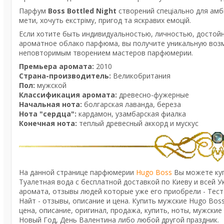
Парфум
Boss Bottled Night
створений спеціально для амбіт
мети, хочуть екстріму, пригод та яскравих емоцій.
Если хотите быть индивидуальностью, личностью, достой
ароматное облако парфюма, вы получите уникальную воз
неповторимым творением мастеров парфюмерии.
Премьера аромата:
2010
Страна-производитель:
Великобритания
Пол:
мужской
Классификация аромата:
древесно-фужерные
Начальная нота:
болгарская лаванда, береза
Нота "сердца":
кардамон, узамбарская фиалка
Конечная нота:
теплый древесный аккорд и мускус
На данной странице парфюмерии
Hugo Boss
Вы можете купи
Туалетная вода с бесплатной доставкой по Киеву и всей Ук
аромата, отзывы людей которые уже его приобрели - Тестер
Найт - отзывы, описание и цена. Купить мужские Hugo Boss 
цена, описание, оригинал, продажа, купить, ноты, мужские
Новый Год, День Валентина либо любой другой праздник.