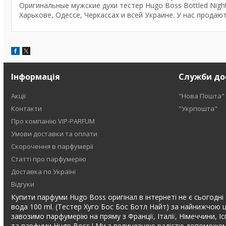
Оригинальные мужские духи тестер Hugo Boss Bottled Nigh
Харькове, Одессе, Черкассах и всей Украине. У нас продаю
Інформація
Служби до
Акції
"Нова Пошта"
Контакти
"Укрпошта"
Про компанію VIP-PARFUM
Умови доставки та оплати
Скорочення в парфумерії
Статті про парфумерію
Доставка по Україні
Відгуки
Купити парфуми Hugo Boss оригінал в інтернеті не є сьогодні 
вода 100 ml. (Тестер Хуго Бос Бос Ботл Найт) за найнижчою ц
завозимо парфумерію на пряму з Франції, Італії, Німеччини, І
та парфуми Hugo Boss ! Ми з величезною радістю допоможемо 