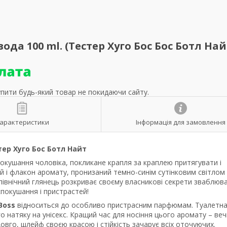
ода 100 ml. (Тестер Хуго Бос Бос Ботл Най
упити будь-який товар не покидаючи сайту.
арактеристики
Інформація для замовлення
тер Хуго Бос Ботл Найт
покушання чоловіка, покликане крапля за краплею притягувати і
й і флакон аромату, пронизаний темно-синім сутінковим світлом 
північний глянець розкриває своєму власникові секрети зваблюв
спокушання і пристрастей!
Boss
відноситься до особливо пристрасним парфюмам. Туалетна
 натяку на унісекс. Кращий час для носіння цього аромату – вечір
вго, шлейф своєю красою і стійкість зачарує всіх оточуючих.