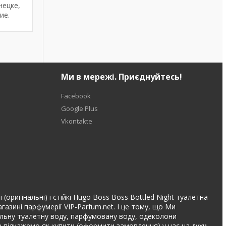
нецке,
ие.
Ми в мережі. Приєднуйтесь!
Facebook
Google Plus
Vkontakte
оригінальні) і стійкі Hugo Boss Boss Bottled Night туалетна
азині парфумерії VIP-Parfum.net. І це тому, що Ми
інальну туалетну воду, парфумовану воду, одеколони
 підкажемо як купити (оформити замовлення) у нас на духи