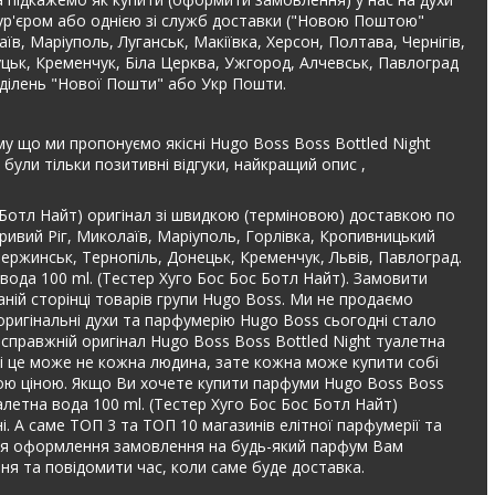
кур'єром або однією зі служб доставки ("Новою Поштою"
аїв, Маріуполь, Луганськ, Макіївка, Херсон, Полтава, Чернігів,
Луцьк, Кременчук, Біла Церква, Ужгород, Алчевськ, Павлоград
дділень "Нової Пошти" або Укр Пошти.
му що ми пропонуємо якісні Hugo Boss Boss Bottled Night
були тільки позитивні відгуки, найкращий опис ,
с Ботл Найт) оригінал зі швидкою (терміновою) доставкою по
Кривий Ріг, Миколаїв, Маріуполь, Горлівка, Кропивницький
дзержинськ, Тернопіль, Донецьк, Кременчук, Львів, Павлоград.
 вода 100 ml. (Тестер Хуго Бос Бос Ботл Найт). Замовити
аній сторінці товарів групи Hugo Boss. Ми не продаємо
оригінальні духи та парфумерію Hugo Boss сьогодні стало
и справжній оригінал Hugo Boss Boss Bottled Night туалетна
обі це може не кожна людина, зате кожна може купити собі
нішою ціною. Якщо Ви хочете купити парфуми Hugo Boss Boss
алетна вода 100 ml. (Тестер Хуго Бос Бос Ботл Найт)
ні. А саме ТОП 3 та ТОП 10 магазинів елітної парфумерії та
. Для оформлення замовлення на будь-який парфум Вам
я та повідомити час, коли саме буде доставка.