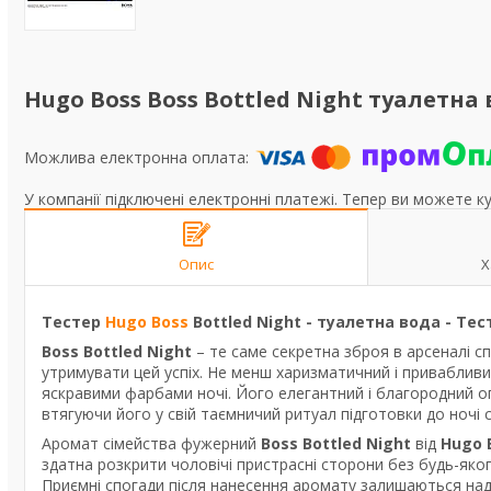
Hugo Boss Boss Bottled Night туалетна в
У компанії підключені електронні платежі. Тепер ви можете к
Опис
Х
Тестер
Hugo Boss
Bottled Night - туалетна вода - Тес
Boss Bottled Night
– те саме секретна зброя в арсеналі с
утримувати цей успіх. Не менш харизматичний і привабливи
яскравими фарбами ночі. Його елегантний і благородний о
втягуючи його у свій таємничий ритуал підготовки до ночі 
Аромат сімейства фужерний
Boss Bottled Night
від
Hugo 
здатна розкрити чоловічі пристрасні сторони без будь-якого
Приємні спогади після нанесення аромату залишаються надо