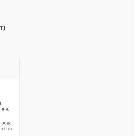
т)
і
ання,
 вода
 і ніч.