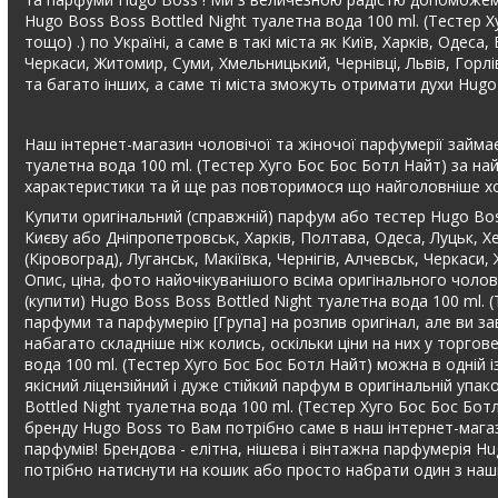
Hugo Boss Boss Bottled Night туалетна вода 100 ml. (Тестер
тощо) .) по Україні, а саме в такі міста як Київ, Харків, Одес
Черкаси, Житомир, Суми, Хмельницький, Чернівці, Львів, Горл
та багато інших, а саме ті міста зможуть отримати духи Hug
Наш інтернет-магазин чоловічої та жіночої парфумерії займає
туалетна вода 100 ml. (Тестер Хуго Бос Бос Ботл Найт) за на
характеристики та й ще раз повторимося що найголовніше хо
Купити оригінальний (справжній) парфум або тестер Hugo Bos
Києву або Дніпропетровськ, Харків, Полтава, Одеса, Луцьк, Х
(Кіровоград), Луганськ, Макіївка, Чернігів, Алчевськ, Черкас
Опис, ціна, фото найочікуванішого всіма оригінального чолов
(купити) Hugo Boss Boss Bottled Night туалетна вода 100 ml.
парфуми та парфумерію [Група] на розпив оригінал, але ви з
набагато складніше ніж колись, оскільки ціни на них у торгов
вода 100 ml. (Тестер Хуго Бос Бос Ботл Найт) можна в одній 
якісний ліцензійний і дуже стійкий парфум в оригінальній уп
Bottled Night туалетна вода 100 ml. (Тестер Хуго Бос Бос Бот
бренду Hugo Boss то Вам потрібно саме в наш інтернет-магазин 
парфумів! Брендова - елітна, нішева і вінтажна парфумерія 
потрібно натиснути на кошик або просто набрати один з наш