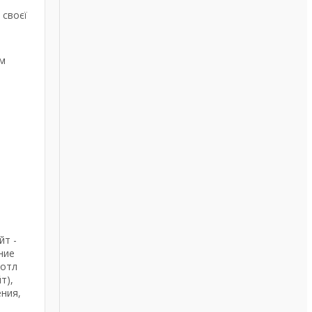
 своєї
им
йт -
ние
Ботл
т),
ния,