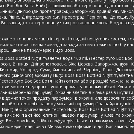
 Хуго Бос Бос Ботл Найт) зі швидкою або терміновою доставкою 
а, Вінниця, Дніпро (Дніпропетровськ), Запоріжжя, Кривий Ріг, Микол
івка, Рівне, Дніпродзержинськ, Кіровоград, Тернопіль, Донецьк, 
o Boss швидко та терміново у яких розташоване хоча б одне з ві
 одне з топових місць в інтернеті з видачі пошукових систем, то
йнижчою ціною і наша команда завжди за цим стежить що б у нас 
роші ціни на парфумерію Hugo Boss.
s Boss Bottled Night туалетна вода 100 ml. (Тестер Хуго Бос Бо
ерсон, Вінниця, Дніпропетровськ, Біла Церква, Запоріжжя, духи, 
и, Житомир, Ужгород, Суми, Хмельницький, Чернівці, Рівне, Дніпро
ічого (жіночого) аромату Hugo Boss Boss Bottled Night туалетна
 (Тестер Хуго Бос Бос Ботл Найт) оптом або в роздріб можна на д
авжди можете недорого купити аромат у повному обсязі. Купити 
ельних мережах парфумерії України злетіли в кілька разів і купит
із відомих точок продажу парфумерії в Україні, але дозволити с
аковці або в тестері в нашому магазині парфумерії за найдоступ
л Найт) або оригінальний тестер Hugo Boss Boss Bottled Night ту
якісної та стійкої елітної і нішевої парфумерії у Києві та Украї
Hugo Boss оригінал, стійка парфумерія тільки в нашому магазині
их номерів телефонів і Ми зможемо оформити для Вас замовленн