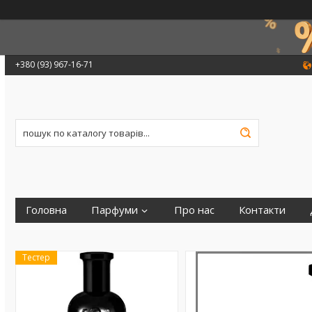
+380 (93) 967-16-71
Головна
Парфуми
Про нас
Контакти
Тестер