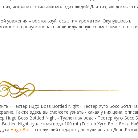
них, яскравих і стильних молодих людей! Для тих, які досягають
ной уважения – воспользуйтесь этим ароматом. Окунувшись в
можность прочувствовать индивидуальную совместимость с эт
ть - Тестер Hugo Boss Bottled Night - Тестер Хуго Босс Ботл На
раине. Также здесь вы сможете узнать - какая у них цена, описа
 Hugo Boss Bottled Night - Туалетная вода - Тестер Хуго Босс 
Bottled Night туалетная вода 100 ml. (Тестер Хуго Босс Ботл Най
 духи
Hugo Boss
это лучший подарок для мужчины на День Рожде