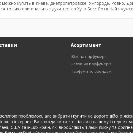
t можно купить в Киеве, Днепропетровске, Ужгороде, Ровно, До
тся только оригинальные духи тестер Хуго Босс Ботл Найт мужск
ставки
Асортимент
Жіноча парфумерія
Чоловіча парфумерія
Парфуми по брендам
великою проблемою, але вибрати і купити не дорого дійсно якісні (
іною в інтернеті Ви завжди зможете тільки в нашому інтернет-маг
спанії, США та інших країн, які виробляють тільки якісну та ориг
Вам у виборі дійсно якісного та стійкого аромату Hugo Boss та