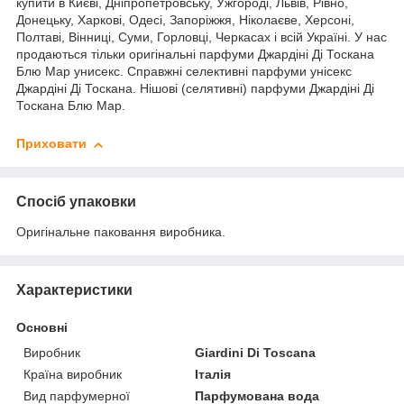
купити в Києві, Дніпропетровську, Ужгороді, Львів, Рівно,
Донецьку, Харкові, Одесі, Запоріжжя, Ніколаєве, Херсоні,
Полтаві, Вінниці, Суми, Горловці, Черкасах і всій Україні. У нас
продаються тільки оригінальні парфуми Джардіні Ді Тоскана
Блю Мар унисекс. Справжні селективні парфуми унісекс
Джардіні Ді Тоскана. Нішові (селятивні) парфуми Джардіні Ді
Тоскана Блю Мар.
Приховати
Спосіб упаковки
Оригінальне паковання виробника.
Характеристики
Основні
Виробник
Giardini Di Toscana
Країна виробник
Італія
Вид парфумерної
Парфумована вода