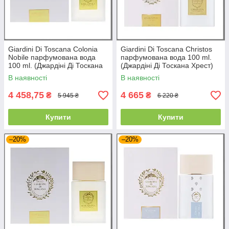
Giardini Di Toscana Colonia
Giardini Di Toscana Christos
Nobile парфумована вода
парфумована вода 100 ml.
100 ml. (Джардіні Ді Тоскана
(Джардіні Ді Тоскана Хрест)
Колонь Нобіль)
В наявності
В наявності
4 458,75
4 665
₴
₴
5 945 ₴
6 220 ₴
Купити
Купити
–20%
–20%