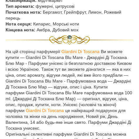
Класифікація:
мідл-маркет
Тип аромата:
фужерні, цитрусові
Початкова нота:
Бергамот, Грейпфрут, Лимон, Рожевий
перець
Нота серця:
Кипарис, Морські ноти
Кінцева нота:
Амбра, Дубовий мох
На цій сторінці парфумерії
Giardini Di Toscana
Ви можете
купити — Giardini Di Toscana Blu Mare - Джардіні Ді Тоскана
Блю Мар - Парфуми унісекс із безплатною доставкою Києвом
і всією Україною. Також тут ви зможете дізнатися — яка в них
ціна, опис аромату, відгуки людей, які вже його придбали —
Giardini Di Toscana Blu Mare - Парфумована вода — Джардіні
Ді Тоскана Блю Мар — відгуки, опис і ціна. Купити
парфуми Giardini Di Toscana Blu Mare парфумована вода 100
ml. (Джардіні Ді Тоскана Блю Мар) — оригінал, відгуки, ціна,
опис, продаж, купити, ноти. Унісекс (чоловічі та жіночі)
парфуми
Giardini Di Toscana
це найкращий подарунок для
чоловіка та жінки на день народження, Новий рік, День
Валентина, 14 або будь-яке інше свято. Парфуми Джардіні Ді
Тоскана унисекс.
Оригінальні селективні парфуми Giardini Di Toscana можна