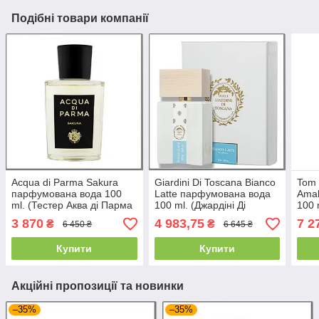
Подібні товари компанії
Acqua di Parma Sakura
Giardini Di Toscana Bianco
Tom 
парфумована вода 100
Latte парфумована вода
Amal
ml. (Тестер Аква ді Парма
100 ml. (Джардіні Ді
100 
Сакура)
Тоскана Б'янко Лате)
Манд
3 870
4 983,75
7 2
₴
₴
6 450 ₴
6 645 ₴
Купити
Купити
Акційні пропозиції та новинки
–35%
–35%