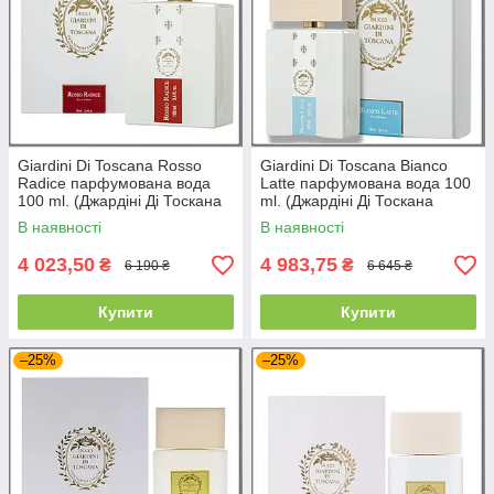
Giardini Di Toscana Rosso
Giardini Di Toscana Bianco
Radice парфумована вода
Latte парфумована вода 100
100 ml. (Джардіні Ді Тоскана
ml. (Джардіні Ді Тоскана
Россо Радіус)
Б'янко Лате)
В наявності
В наявності
4 023,50
4 983,75
₴
₴
6 190 ₴
6 645 ₴
Купити
Купити
–25%
–25%