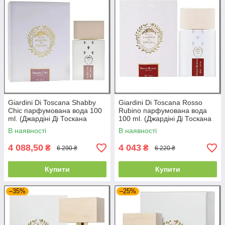
Giardini Di Toscana Shabby
Giardini Di Toscana Rosso
Chic парфумована вода 100
Rubino парфумована вода
ml. (Джардіні Ді Тоскана
100 ml. (Джардіні Ді Тоскана
Шаббі Шик)
Россо Рубіно)
В наявності
В наявності
4 088,50
4 043
₴
₴
6 290 ₴
6 220 ₴
Купити
Купити
–35%
–25%