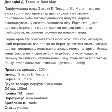
Джардіні Ді Тоскана Блю Мар
Парфумована вода Giardini Di Toscana Blu Mare — втілює
екстаз сонячних променів, що танцюють на хвилях,
гіпнотичний ритм заколисувального почуття моря й
омолоджувальну свіжість соснового лісу. Відкриття цього
аромату іскристе, з мерехтливими нотами лимона та
грейпфрута, як сонячні промені на поверхні води.
Серце аромату розкривається морською сутністю, акордом,
який переносить вас прямо на берег, де пліскот хвиль і свіжий
аромат кипариса зливаються в спокусливому та гармонійному
танці. Базові ноти сірої амбри та дубового моху надають
глибину та стійкість, обволікаючи шкіру, будь ласка морському
бризу, створюючи магнетичний і чуттєвий шлейф.
Прем'єра аромату:
2024
Бренд:
Giardini Di Toscana
Серия:
blu mare
Група товару:
парфумована вода
Об'єм:
100ml
Країна ТМ:
Італія
Парфумер:
silvia martinelli
Зроблено в:
Італія
Стать:
унісекс