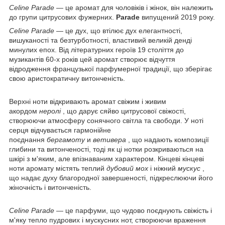
Celine Parade
— це аромат для чоловіків і жінок, він належить
до групи цитрусових фужерних.
Parade
випущений 2019 року.
Celine Parade
— це дух, що втілює дух елегантності,
вишуканості та безтурботності, властивий великій денді
минулих епох. Від літературних героїв 19 століття до
музикантів 60-х років цей аромат створює відчуття
відродження французької парфумерної традиції, що зберігає
свою аристократичну витонченість.
Верхні ноти відкривають аромат свіжим і живим
акордом
неролі
, що дарує сяйво цитрусової свіжості,
створюючи атмосферу сонячного світла та свободи. У ноті
серця відчувається гармонійне
поєднання
бергамоту
и
ветивера
, що надають композиції
глибини та витонченості, тоді як ці нотки розкриваються на
шкірі з м'яким, але впізнаваним характером. Кінцеві кінцеві
ноти аромату містять теплий
дубовий мох
і ніжний
мускус
,
що надає духу благородної завершеності, підкреслюючи його
жіночність і витонченість.
Celine Parade
— це парфуми, що чудово поєднують свіжість і
м'яку тепло пудрових і мускусних нот, створюючи враження