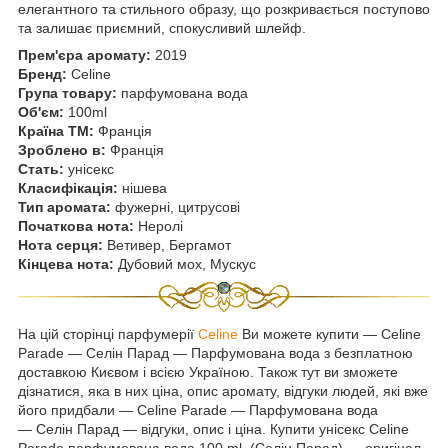
елегантного та стильного образу, що розкривається поступово
та залишає приємний, спокусливий шлейф.
Прем'єра аромату:
2019
Бренд:
Celine
Група товару:
парфумована вода
Об'єм:
100ml
Країна ТМ:
Франція
Зроблено в:
Франція
Стать:
унісекс
Класифікація:
нішева
Тип аромата:
фужерні, цитрусові
Початкова нота:
Неролі
Нота серця:
Ветивер, Бергамот
Кінцева нота:
Дубовий мох,
Мускус
На цій сторінці парфумерії
Celine
Ви можете купити ― Celine
Parade — Селін Парад — Парфумована вода з безплатною
доставкою Києвом і всією Україною. Також тут ви зможете
дізнатися, яка в них ціна, опис аромату, відгуки людей, які вже
його придбали — Celine Parade — Парфумована вода
— Селін Парад — відгуки, опис і ціна. Купити унісекс Celine