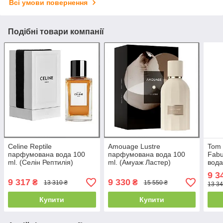
Всі умови повернення
Подібні товари компанії
Celine Reptile
Amouage Lustre
Tom 
парфумована вода 100
парфумована вода 100
Fab
ml. (Селін Рептилія)
ml. (Амуаж Ластер)
вода
Форд
9 3
9 317
9 330
₴
₴
13 310 ₴
15 550 ₴
13 34
Купити
Купити