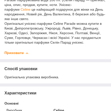
Parade парфумована вода 100 ml. (Селін Парад) — оригінал,
ціна, опис, продаж, купити, ноти. Унісекс-
парфуми
Celine
це найкращий подарунок для жінки на День
народження, Новий рік, День Валентина, 8 березня або будь-
яке інше свято.
Оригінальні унісекс-парфуми Celine Parade можна купити в
Києві, Дніпропетровську, Ужророді, Львів, Рівно, Донецьку,
Харкові, Одесі, Запоріжжя, Нікоя, Херсоне, Полтаві, Венції,
Суме, Горловце, Черкасах і всієї Україні. У нас продаються
тільки оригінальні парфуми Селін Парад унісекс.
Приховати
Спосіб упаковки
Оригінальна упаковка виробника.
Характеристики
Основні
Виробник
Celine