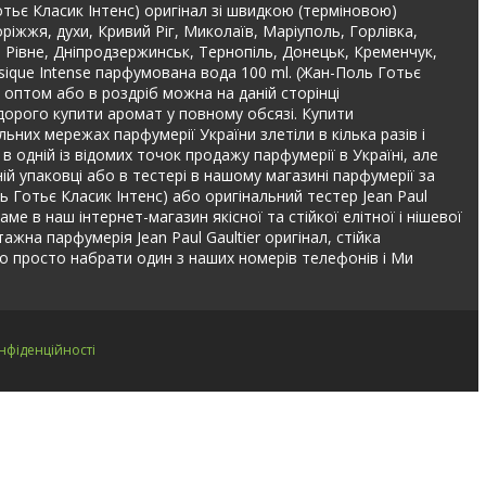
отьє Класик Інтенс) оригінал зі швидкою (терміновою)
ріжжя, духи, Кривий Ріг, Миколаїв, Маріуполь, Горлівка,
, Рівне, Дніпродзержинськ, Тернопіль, Донецьк, Кременчук,
assique Intense парфумована вода 100 ml. (Жан-Поль Готьє
) оптом або в роздріб можна на даній сторінці
едорого купити аромат у повному обсязі. Купити
льних мережах парфумерії України злетіли в кілька разів і
в одній із відомих точок продажу парфумерії в Україні, але
ій упаковці або в тестері в нашому магазині парфумерії за
ь Готьє Класик Інтенс) або оригінальний тестер Jean Paul
ме в наш інтернет-магазин якісної та стійкої елітної і нішевої
тажна парфумерія Jean Paul Gaultier оригінал, стійка
о просто набрати один з наших номерів телефонів і Ми
нфіденційності