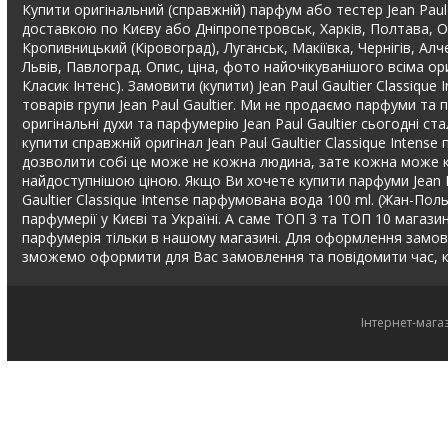
Купити оригінальний (справжній) парфум або тестер Jean Paul 
доставкою по Києву або Дніпропетровськ, Харків, Полтава, Од
Кропивницький (Кіровоград), Луганськ, Макіївка, Чернігів, Ал
Львів, Павлоград. Опис, ціна, фото найочікуванішого всіма ор
Класик Інтенс). Замовити (купити) Jean Paul Gaultier Classiqu
товарів групи Jean Paul Gaultier. Ми не продаємо парфуми та
оригінальні духи та парфумерію Jean Paul Gaultier сьогодні ст
купити справжній оригінал Jean Paul Gaultier Classique Intens
дозволити собі це може не кожна людина, зате кожна може куп
найдоступнішою ціною. Якщо Ви хочете купити парфуми Jean Pa
Gaultier Classique Intense парфумована вода 100 ml. (Жан-Поль
парфумерії у Києві та Україні. А саме ТОП 3 та ТОП 10 магазині
парфумерія тільки в нашому магазині. Для оформлення замов
зможемо оформити для Вас замовлення та повідомити час, к