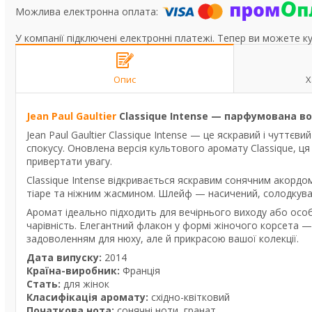
У компанії підключені електронні платежі. Тепер ви можете к
Опис
Х
Jean Paul Gaultier
Classique Intense — парфумована в
Jean Paul Gaultier Classique Intense — це яскравий і чуттєв
спокусу. Оновлена версія культового аромату Classique, ця
привертати увагу.
Classique Intense відкривається яскравим сонячним акордо
тіаре та ніжним жасмином. Шлейф — насичений, солодкуватий
Аромат ідеально підходить для вечірнього виходу або особ
чарівність. Елегантний флакон у формі жіночого корсета — 
задоволенням для нюху, але й прикрасою вашої колекції.
Дата випуску:
2014
Країна-виробник:
Франція
Стать:
для жінок
Класифікація аромату:
східно-квітковий
Початкова нота:
сонячні ноти, гранат