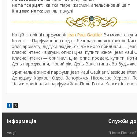
Нота "серця":
квітка тіаре, жасмин, апельсиновий цвіт
Кінцева нота:
ваніль, пачулі
На цій сторінці парфумерії
Jean Paul Gaultier
Ви можете купит
Інтенс — Парфумована вода з безплатною доставкою Києвом
опис аромату, відгуки людей, які вже його придбали — Jea
Класик Інтенс - відгуки, опис і ціна. Купити жіночі Jean Pau
Класик Інтенс) — оригінал, ціна, опис, продаж, купити, нот
День народження, Новий рік, День Валентина або будь-яке 
Оригінальні жіночі парфуми Jean Paul Gaultier Classique Int
Донецьку, Харкові, Одесі, Запоріжжя, Ніколаєве, Херсоні, По
тільки оригінальні парфуми Жан-Поль Готьє Класик Інтенс ж
Інформація
Служби до
Акції
"Нова Пошта"