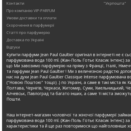
Контакти
"Укрпошта"
Про компанію VIP-PARFUM
Умови доставки та оплати
Скорочення в парфумерії
Статті про парфумерію
Доставка по Україні
Відгуки
Купити парфуми Jean Paul Gaultier оригінал в інтернеті не є сьо
парфумована вода 100 ml. (Жан-Поль Готьє Класик Інтенс) за 
що Ми завозимо парфумерію на пряму з Франції, Італії, Німечч
та парфуми Jean Paul Gaultier ! Ми з величезною радістю доп
нас на духи Jean Paul Gaultier Classique Intense парфумован
("Новою Поштою" тощо) .) по Україні, а саме в такі міста як К
Полтава, Чернігів, Черкаси, Житомир, Суми, Хмельницький, Чер
Алчевськ, Павлоград та багато інших, а саме ті міста зможут
Пошти.
Наш інтернет-магазин чоловічої та жіночої парфумерії займає 
парфумована вода 100 ml. (Жан-Поль Готьє Класик Інтенс) за
характеристики та й ще раз повторимося що найголовніше хоро