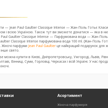
и — Jean Paul Gaultier Classique Intense — Жан-Поль Готьє Класи
 і всією Україною. Також тут ви зможете дізнатися — яка в них
n Paul Gaultier Classique Intense — Парфумована вода — Жан-Поль
l Gaultier Classique Intense парфумована вода 100 ml. (Жан-Поль Го
и. Жіночі парфуми
Jean Paul Gaultier
це найкращий подарунок для ж
інше свято.
ense можна купити в Києві, Дніпропетровську, Ужгороді, Львів, Рівн
лтаві, Вінниці, Суми, Горловці, Черкасах і всій Україні. У нас про
іночі.
ставки
Асортимент
Жіноча парфумерія