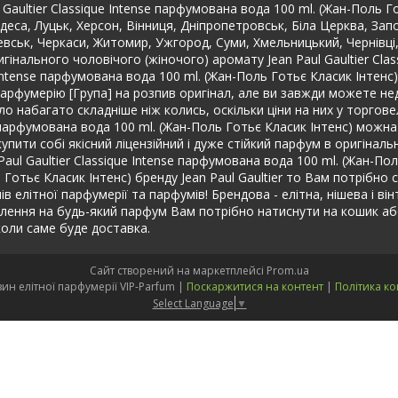
Gaultier Classique Intense парфумована вода 100 ml. (Жан-Поль Г
еса, Луцьк, Херсон, Вінниця, Дніпропетровськ, Біла Церква, Запо
чевськ, Черкаси, Житомир, Ужгород, Суми, Хмельницький, Чернівці
игінального чоловічого (жіночого) аромату Jean Paul Gaultier Cl
e Intense парфумована вода 100 ml. (Жан-Поль Готьє Класик Інтенс
 парфумерію [Група] на розпив оригінал, але ви завжди можете н
ало набагато складніше ніж колись, оскільки ціни на них у торгове
e парфумована вода 100 ml. (Жан-Поль Готьє Класик Інтенс) можна 
ити собі якісний ліцензійний і дуже стійкий парфум в оригінальн
ul Gaultier Classique Intense парфумована вода 100 ml. (Жан-Пол
 Готьє Класик Інтенс) бренду Jean Paul Gaultier то Вам потрібно са
в елітної парфумерії та парфумів! Брендова - елітна, нішева і він
лення на будь-який парфум Вам потрібно натиснути на кошик аб
оли саме буде доставка.
Сайт створений на маркетплейсі
Prom.ua
Інтернет-магазин елітної парфумерії VIP-Parfum |
Поскаржитися на контент
|
Політика ко
Select Language
▼