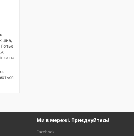
к
 ціна,
 Готьє
тьє
інки на
о,
даються
Ми в мережі. Приєднуйтесь!
Facebook