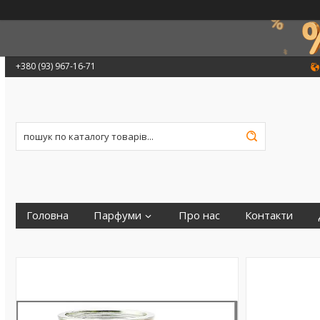
+380 (93) 967-16-71
Головна
Парфуми
Про нас
Контакти