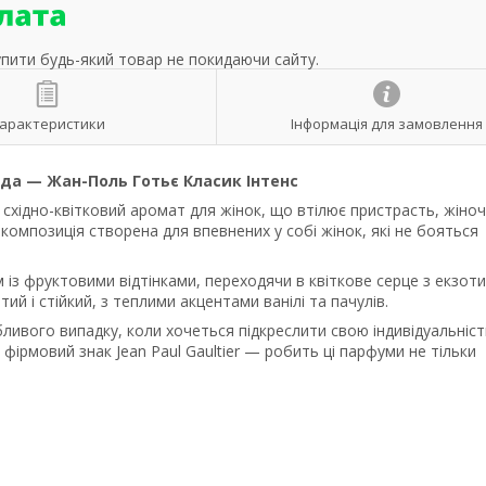
упити будь-який товар не покидаючи сайту.
арактеристики
Інформація для замовлення
ода — Жан-Поль Готьє Класик Інтенс
ий східно-квітковий аромат для жінок, що втілює пристрасть, жіночн
 композиція створена для впевнених у собі жінок, які не бояться
м із фруктовими відтінками, переходячи в квіткове серце з екзот
 і стійкий, з теплими акцентами ванілі та пачулів.
ливого випадку, коли хочеться підкреслити свою індивідуальність
фірмовий знак Jean Paul Gaultier — робить ці парфуми не тільки