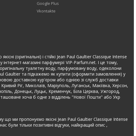
Google Plus
Vkontakte
сні (оригінальні) і стійкі Jean Paul Gaultier Classique Intense
інтернет-магазині парфумерії VIP-Parfum.net. І це тому,
та оригінальну туалетну воду, парфумовану воду, одеколони
aul Gaultier та підкажемо як купити (оформити замовлення) у
міновою доставкою кур'єром або однією зі служб доставки
 Кривий Ріг, Миколаїв, Маріуполь, Луганськ, Макіївка, Херсон,
рнопіль, Донецьк, Луцьк, Кременчук, Біла Церква, Ужгород,
озташоване хоча б одне з відділень "Нової Пошти" або Укр
 що ми пропонуємо якісні Jean Paul Gaultier Classique Intense
ас були тільки позитивні відгуки, найкращий опис ,