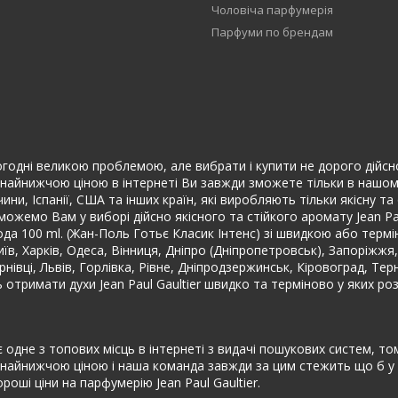
Чоловіча парфумерія
Парфуми по брендам
годні великою проблемою, але вибрати і купити не дорого дійсно які
найнижчою ціною в інтернеті Ви завжди зможете тільки в нашому 
ини, Іспанії, США та інших країн, які виробляють тільки якісну 
оможемо Вам у виборі дійсно якісного та стійкого аромату Jean P
а вода 100 ml. (Жан-Поль Готьє Класик Інтенс) зі швидкою або тер
иїв, Харків, Одеса, Вінниця, Дніпро (Дніпропетровськ), Запоріжжя,
нівці, Львів, Горлівка, Рівне, Дніпродзержинськ, Кіровоград, Те
ь отримати духи Jean Paul Gaultier швидко та терміново у яких р
одне з топових місць в інтернеті з видачі пошукових систем, тому
 найнижчою ціною і наша команда завжди за цим стежить що б у н
ші ціни на парфумерію Jean Paul Gaultier.