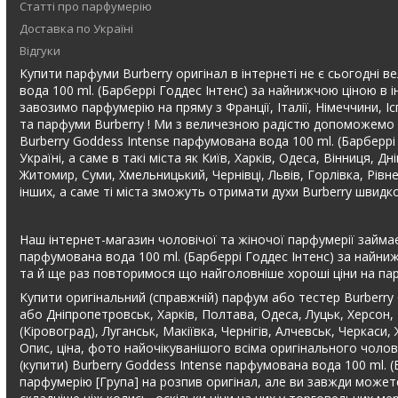
Статті про парфумерію
Доставка по Україні
Відгуки
Купити парфуми Burberry оригінал в інтернеті не є сьогодні ве
вода 100 ml. (Барберрі Годдес Інтенс) за найнижчою ціною в 
завозимо парфумерію на пряму з Франції, Італії, Німеччини, І
та парфуми Burberry ! Ми з величезною радістю допоможемо В
Burberry Goddess Intense парфумована вода 100 ml. (Барберр
Україні, а саме в такі міста як Київ, Харків, Одеса, Вінниця, 
Житомир, Суми, Хмельницький, Чернівці, Львів, Горлівка, Рів
інших, а саме ті міста зможуть отримати духи Burberry швидк
Наш інтернет-магазин чоловічої та жіночої парфумерії займає
парфумована вода 100 ml. (Барберрі Годдес Інтенс) за найниж
та й ще раз повторимося що найголовніше хороші ціни на пар
Купити оригінальний (справжній) парфум або тестер Burberry
або Дніпропетровськ, Харків, Полтава, Одеса, Луцьк, Херсон,
(Кіровоград), Луганськ, Макіївка, Чернігів, Алчевськ, Черкас
Опис, ціна, фото найочікуванішого всіма оригінального чолов
(купити) Burberry Goddess Intense парфумована вода 100 ml. 
парфумерію [Група] на розпив оригінал, але ви завжди может