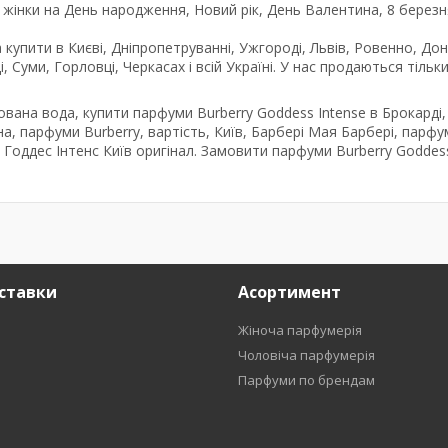
жінки на День народження, Новий рік, День Валентина, 8 березн
 купити в Києві, Дніпропетруванні, Ужгороді, Львів, Ровенно, Дон
і, Суми, Горловці, Черкасах і всій Україні. У нас продаються тільк
ована вода, купити парфуми Burberry Goddess Intense в Брокарді,
а, парфуми Burberry, вартість, Київ, Барбері Мая Барбері, парфу
і Годдес Інтенс Київ оригінал. Замовити парфуми Burberry Goddes
ставки
Асортимент
Жіноча парфумерія
Чоловіча парфумерія
Парфуми по брендам