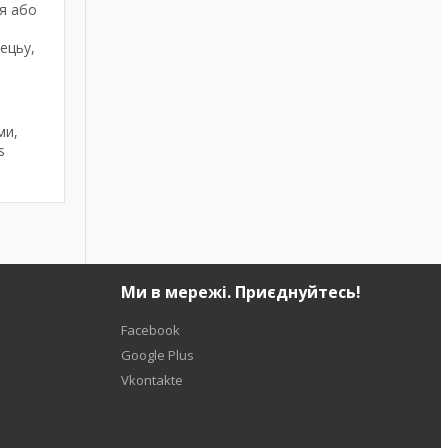
я або
ецьу,
и
ми,
s
Ми в мережі. Приєднуйтесь!
Facebook
Google Plus
Vkontakte