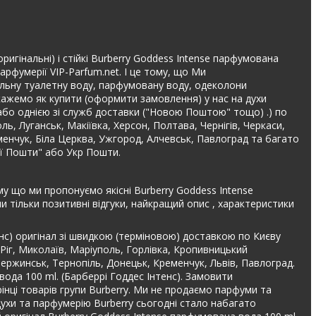
ригінальні) і стійкі Burberry Goddess Intense парфумована
арфумерії VIP-Parfum.net. І це тому, що Ми
інальну туалетну воду, парфумовану воду, одеколони
дкажемо як купити (оформити замовлення) у нас на духи
або однією зі служб доставки ("Новою Поштою" тощо) .) по
оль, Луганськ, Макіївка, Херсон, Полтава, Чернігів, Черкаси,
еменчук, Біла Церква, Ужгород, Алчевськ, Павлоград та багато
ої Пошти" або Укр Пошти.
му що ми пропонуємо якісні Burberry Goddess Intense
 тільки позитивні відгуки, найкращий опис , характеристики
енс) оригінал зі швидкою (терміновою) доставкою по Києву
 Ріг, Миколаїв, Маріуполь, Горлівка, Кропивницький
дзержинськ, Тернопіль, Донецьк, Кременчук, Львів, Павлоград.
вода 100 ml. (Барберрі Годдес Інтенс). Замовити
рінці товарів групи Burberry. Ми не продаємо парфуми та
духи та парфумерію Burberry сьогодні стало набагато