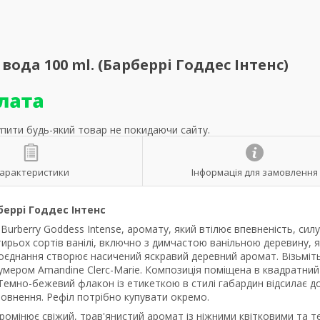
вода 100 ml. (Барберрі Годдес Інтенс)
упити будь-який товар не покидаючи сайту.
арактеристики
Інформація для замовлення
еррі Годдес Інтенс
urberry Goddess Intense, аромату, який втілює впевненість, силу
тирьох сортів ванілі, включно з димчастою ванільною деревину, 
оєднання створює насичений яскравий деревний аромат. Візьміт
мером Amandine Clerc-Marie. Композиція поміщена в квадратний
емно-бежевий флакон із етикеткою в стилі габардин відсилає д
овнення. Рефіл потрібно купувати окремо.
омінює свіжий, трав'янистий аромат із ніжними квітковими та 