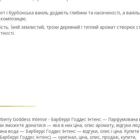
т і бурбонська ваніль додають глибини та насиченості, а ваніль
 композицію.
сть. Їхній землистий, трохи деревний і теплий аромат створює ст
тності.
erry Goddess Intense - Барберрі Годдес Інтенс — Парфумована 
и зможете дізнатися — яка в них ціна, опис аромату, відгуки люд
а вода — Барберрі Годдес Інтенс — відгуки, опис і ціна. Купити
Барберрі Годдес Інтенс) — оригінал, ціна, опис, продаж, купити,