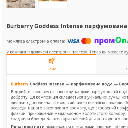
Burberry Goddess Intense парфумована 
У компанії підключені електронні платежі. Тепер ви можете к
Опис
Х
Burberry
Goddess Intense — парфумована вода — Барб
Відкрийте свою внутрішню силу завдяки парфумованій воді B
доброту. Ця композиція складається з унікальної суміші чо
ідеально доповнена свіжою, сяйливою есенцією лаванди. П
всередині цього захопливого аромату, що створений парфу
флакон, прикрашений медальйоном золотистого кольору. Т
спадщини бренда. Флакон призначений для повторного нап
Початкові ноти
відкриваються акордами лаванди, що випр