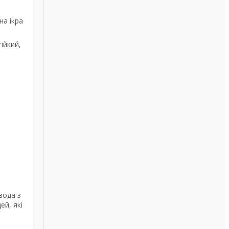
на ікра
ійкий,
вода з
ей, які