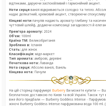
відтінками, даруючи заспокійливий і гармонійний акцент.
Ноти серця
ванілі відкриваються солодко та тепло. Абсолю
надає делікатний, кремовий акцент, створюючи спокусливу
Кінцеві ноти
пачулів надають аромату глибину та насичені
чуттєвий шлейф, додаючи композиції загадковості й елеган
Прем'єра аромату:
2024
Об'єм:
100ml
Країна ТМ:
Великобританія
Зроблено в:
Іспанія
Стать:
для жінок
Класифікація:
мідл-маркет
Тип аромата:
амброві, деревні
Початкова нота:
Лаванда
Нота серця:
Абсолю ванілі, Ваніль
Кінцева нота:
Пачули
На цій сторінці парфумерії
Burberry
Ви можете купити — Burb
безплатною доставкою по Києві та всій Україні. Також тут в
вже його придбали — Burberry Goddess Intense - Парфумован
жіночі Burberry Goddess Intense парфумована вода 100 ml. (