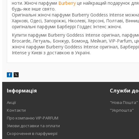
ноти. Жіночі парфуми
Burberry
це найкращий подарунок для 
будь-яке інше свято.
Оригінальні жіночі парфуми Burberry Goddess Intense можна
Харкові, Одесі, Запоріжжі, Ніколеві, Херсоні, Полтаві, Вінниц
оригінальні парфуми Барберрі Годдес Інтенс жіночі.
Купити парфуми Burberry Goddess Intense оригінал, парфум
Brocarde, Летуаль, Бонжур, Бомонд, Мейкап, VIP-Parfum, цін
жіночі парфуми Burberry Goddess Intense оригінал, Барберр
Intense у Києві з доставкою в Україні.
Інформація
Служби до
Акції
"Нова Пошта"
Контакти
"Укрпошта"
Про компанію VIP-PARFUM
Умови доставки та оплати
Скорочення в парфумерії