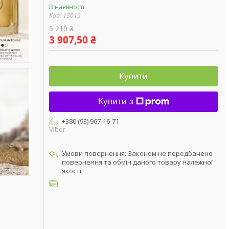
В наявності
Код:
13019
5 210 ₴
3 907,50 ₴
Купити
Купити з
+380 (93) 967-16-71
Viber
Законом не передбачено
повернення та обмін даного товару належної
якості