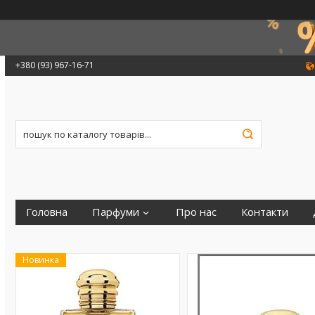
+380 (93) 967-16-71
Головна
Парфуми
Про нас
Контакти
Новинка