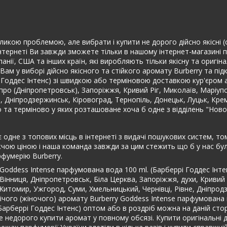
ликою проблемою, але вибрати і купити не дорого дійсно якісні (о
інтернеті Ви завжди зможете тільки в нашому інтернет-магазині п
спанії, США та інших країн, які виробляють тільки якісну та ориг
ам у виборі дійсно якісного та стійкого аромату Burberry та пі
і Годдес Інтенс) зі швидкою або терміновою доставкою кур'єром 
Дніпро (Дніпропетровськ), Запоріжжя, Кривий Ріг, Миколаїв, Маріуп
не, Дніпродзержинськ, Кіровоград, Тернопіль, Донецьк, Луцьк, Кр
о та терміново у яких розташоване хоча б одне з відділень "Нов
 одне з топових місць в інтернеті з видачі пошукових систем, то
чою ціною і наша команда завжди за цим стежить що б у нас були
фумерію Burberry.
 Goddess Intense парфумована вода 100 ml. (Барберрі Годдес Інт
 Вінниця, Дніпропетровськ, Біла Церква, Запоріжжя, духи, Кривий
и, Житомир, Ужгород, Суми, Хмельницький, Чернівці, Рівне, Дніпро
ічого (жіночого) аромату Burberry Goddess Intense парфумована 
(Барберрі Годдес Інтенс) оптом або в роздріб можна на даній сто
е недорого купити аромат у повному обсязі. Купити оригінальні 