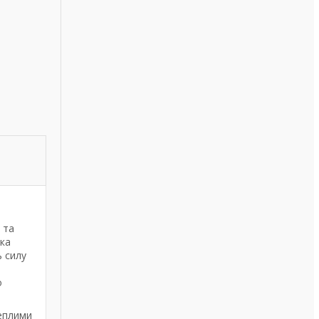
 та
яка
ь силу
о
теплими