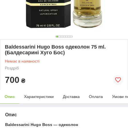
Baldessarini Hugo Boss одеколон 75 ml.
(Балдесарині Хуго Бос)
Немає в наявності
Роздріб
700
₴
Опис
Характеристики
Доставка
Оплата
Умови п
Опис
Baldessarini Hugo Boss ― одеколон