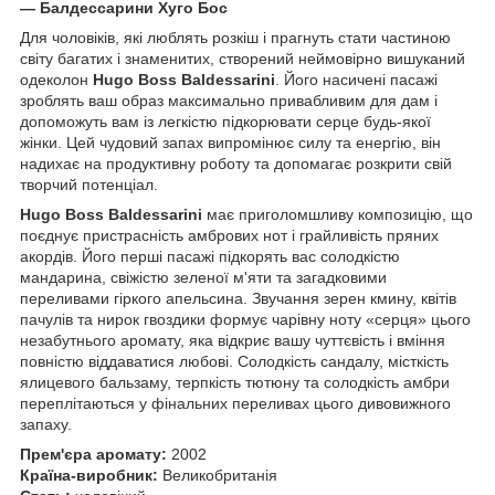
― Балдессарини Хуго Бос
Для чоловіків, які люблять розкіш і прагнуть стати частиною
світу багатих і знаменитих, створений неймовірно вишуканий
одеколон
Hugo Boss Baldessarini
. Його насичені пасажі
зроблять ваш образ максимально привабливим для дам і
допоможуть вам із легкістю підкорювати серце будь-якої
жінки. Цей чудовий запах випромінює силу та енергію, він
надихає на продуктивну роботу та допомагає розкрити свій
творчий потенціал.
Hugo Boss Baldessarini
має приголомшливу композицію, що
поєднує пристрасність амбрових нот і грайливість пряних
акордів. Його перші пасажі підкорять вас солодкістю
мандарина, свіжістю зеленої м'яти та загадковими
переливами гіркого апельсина. Звучання зерен кмину, квітів
пачулів та нирок гвоздики формує чарівну ноту «серця» цього
незабутнього аромату, яка відкриє вашу чуттєвість і вміння
повністю віддаватися любові. Солодкість сандалу, місткість
ялицевого бальзаму, терпкість тютюну та солодкість амбри
переплітаються у фінальних переливах цього дивовижного
запаху.
Прем'єра аромату:
2002
Країна-виробник:
Великобританія