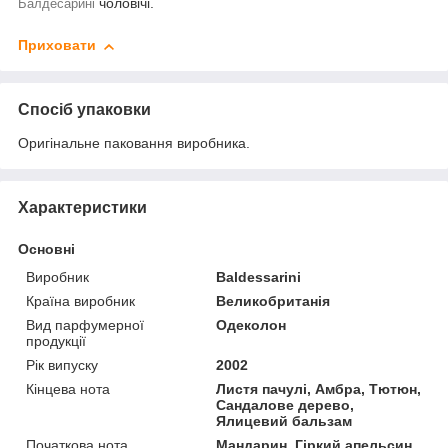
чоловічі.
Балдесарині
Приховати
Спосіб упаковки
Оригінальне паковання виробника.
Характеристики
Основні
Виробник
Baldessarini
Країна виробник
Великобританія
Вид парфумерної
Одеколон
продукції
Рік випуску
2002
Кінцева нота
Листя пачулі, Амбра, Тютюн,
Сандалове дерево,
Ялицевий бальзам
Початкова нота
Мандарин, Гіркий апельсин,