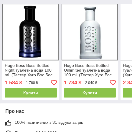
Hugo Boss Boss Bottled
Hugo Boss Boss Bottled
Hugo
Night туалетна вода 100
Unlimited туалетна вода
туал
ml. (Тестер Хуго Бос Бос
100 ml. (Тестер Хуго Бос
(Хуг
Ботл Найт)
Бос Ботл Унлимитед)
1 584
1 734
2 3
₴
₴
1 760 ₴
2 040 ₴
Купити
Купити
Про нас
100% позитивних з 31 відгука за рік