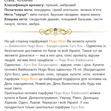
Стать:
чоловічий
Класифікація аромату:
пряний, амбровий
Початкова нота:
мандарин, гіркий апельсин, зелена м'ята
Нота "серця":
квіти пачулі, бруньки гвоздики, зерна кмину
Кінцева нота:
сандалове дерево, ялицевий бальзам, листя
пачулі, тютюн, амбра
На цій сторінці парфумерії
Hugo Boss
Ви можете купити
—
-
- Одеколон із
Baldessarini
Hugo Boss
Балдессарини
Хуго Бос
безплатною доставкою по Києві та всій Україні. Також тут ви
зможете дізнатися — яка в них ціна, опис аромату, відгуки
людей, які вже його придбали —
-
Hugo Boss Baldessarini
Одеколон -
- відгуки, опис і ціна. Купити
Хуго Бос Балдесарині
чоловічі Baldessarini Hugo Boss одеколон 75 ml. (Балдесарині
Хуго Бос), ціна, оригінал, опис, продаж, купити, ноти, чоловічі
парфуми
Hugo Boss
це найкращий подарунок для чоловіка на
День народження, Новий рік, День Валентина або будь-яке
інше свято.
Оригінальні чоловічі парфуми
можна
Hugo Boss Baldessarini
купити в Києві, Дніпропетруванні, Ужроді, Рівно, Донецьку,
Харкові, Одесі, Львові, Черкасах і всій Україні. У нас
продаються тільки оригінальні парфуми
Хуго Бос