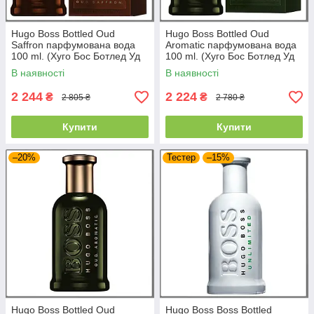
Hugo Boss Bottled Oud
Hugo Boss Bottled Oud
Saffron парфумована вода
Aromatic парфумована вода
100 ml. (Хуго Бос Ботлед Уд
100 ml. (Хуго Бос Ботлед Уд
Шафран)
Ароматик)
В наявності
В наявності
2 244
2 224
₴
₴
2 805 ₴
2 780 ₴
Купити
Купити
–20%
Тестер
–15%
Hugo Boss Bottled Oud
Hugo Boss Boss Bottled