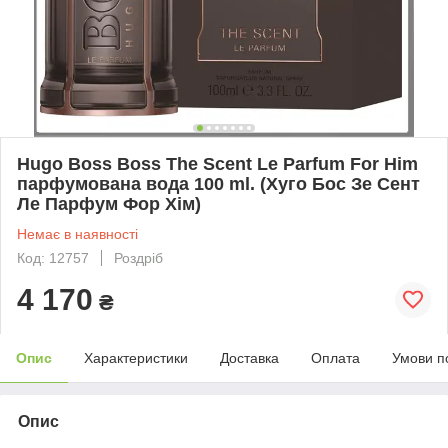
Hugo Boss Boss The Scent Le Parfum For Him
парфумована вода 100 ml. (Хуго Бос Зе Сент
Ле Парфум Фор Хім)
Немає в наявності
Код: 12757
Роздріб
4 170
₴
Опис
Характеристики
Доставка
Оплата
Умови п
Опис