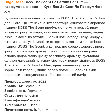
Hugo Boss
Boss The Scent Le Parfum For Him —
парфумована вода — Хуго Бос Зе Сент Ле Парфум Фор
Хім
Відчуйте силу тяжіння з ароматом BOSS The Scent Le Parfum
для нього. Ця інтенсивна інтерпретація культового амбрового
підпису BOSS The Scent пробуджує почуття привабливим
акордом ірису та шкіри, вивільняючи алхімію тяжіння, перед
якою неможливо встояти. Верхні ноти афродизіаку імбиру й
екзотичних фруктів манінки створюють магнетичне тяжіння
підпису BOSS The Scent, а контрастне серце з дорогоцінного
ірису створює пристрасну сцену. Глибоко мужня шкіряна
основа додає тепла цьому вабливому аромату. Культовий
флакон лакований чуттєвим сіро-коричневим відтінком. BOSS
The Scent Le Parfum for Men, представлений у сіро-
коричневій коробці, являє собою потужний аромат, який
переносить спокушання в абсолютно новий вимір.
Прем'єра аромату:
2022
Країна ТМ:
Германия
Зроблено в:
Германия
Стать:
для чоловіків
Класифікація:
елітна
Тип аромата:
шкіряні
Початкова нота:
Імбир, Манінка