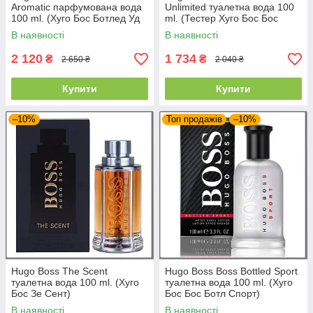
Aromatic парфумована вода
Unlimited туалетна вода 100
100 ml. (Хуго Бос Ботлед Уд
ml. (Тестер Хуго Бос Бос
Ароматик)
Ботл Унлимитед)
В наявності
В наявності
2 120
1 734
₴
₴
2 650 ₴
2 040 ₴
Купити
Купити
–10%
Топ продажів
–10%
Hugo Boss The Scent
Hugo Boss Boss Bottled Sport
туалетна вода 100 ml. (Хуго
туалетна вода 100 ml. (Хуго
Бос Зе Сент)
Бос Бос Ботл Спорт)
В наявності
В наявності