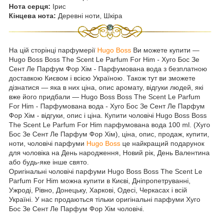
Нота серця:
Ірис
Кінцева нота:
Деревні ноти, Шкіра
На цій сторінці парфумерії
Hugo Boss
Ви можете купити —
Hugo Boss Boss The Scent Le Parfum For Him - Хуго Бос Зе
Сент Ле Парфум Фор Хім - Парфумована вода з безплатною
доставкою Києвом і всією Україною. Також тут ви зможете
дізнатися — яка в них ціна, опис аромату, відгуки людей, які
вже його придбали — Hugo Boss Boss The Scent Le Parfum
For Him - Парфумована вода - Хуго Бос Зе Сент Ле Парфум
Фор Хім - відгуки, опис і ціна. Купити чоловічі Hugo Boss Boss
The Scent Le Parfum For Him парфумована вода 100 ml. (Хуго
Бос Зе Сент Ле Парфум Фор Хім), ціна, опис, продаж, купити,
ноти, чоловічі парфуми
Hugo Boss
це найкращий подарунок
для чоловіка на День народження, Новий рік, День Валентина
або будь-яке інше свято.
Оригінальні чоловічі парфуми Hugo Boss Boss The Scent Le
Parfum For Him можна купити в Києві, Дніпропетруванні,
Ужроді, Рівно, Донецьку, Харкові, Одесі, Черкасах і всій
Україні. У нас продаються тільки оригінальні парфуми Хуго
Бос Зе Сент Ле Парфум Фор Хім чоловічі.