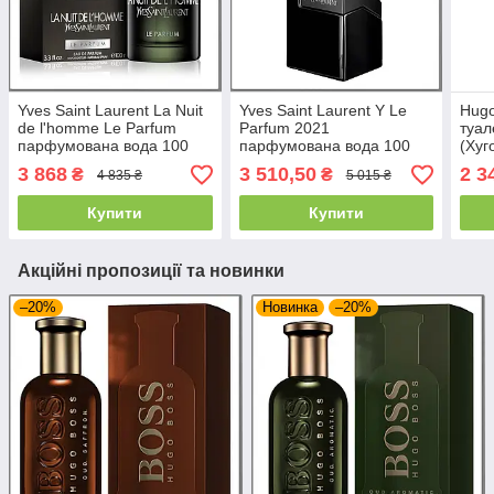
Yves Saint Laurent La Nuit
Yves Saint Laurent Y Le
Hugo
de l'homme Le Parfum
Parfum 2021
туал
парфумована вода 100
парфумована вода 100
(Хуг
ml. (Ів Сен Лоран Ле
ml. (Тестер Ев Сен Лоран
3 868
3 510,50
2 3
₴
₴
4 835 ₴
5 015 ₴
Парфум)
Ів Ле Парфум)
Купити
Купити
Акційні пропозиції та новинки
–20%
Новинка
–20%