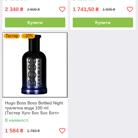
2 340
1 741,50
₴
₴
2 600 ₴
1 935 ₴
Купити
Купити
Тестер
–10%
Hugo Boss Boss Bottled Night
туалетна вода 100 ml.
(Тестер Хуго Бос Бос Ботл
Найт)
В наявності
1 584
₴
1 760 ₴