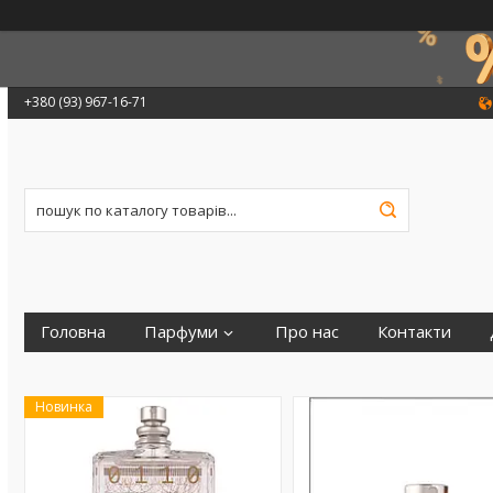
+380 (93) 967-16-71
Головна
Парфуми
Про нас
Контакти
Новинка