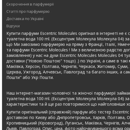
Скорочення в парфумерії
Статті про парфумерію
Доставка по Україні
Відгуки
Купити парфуми Escentric Molecules оригінал в інтернеті не є с
туалетна вода 100 ml. (Ексцентрик Молекула Молекула 04) за 
що Ми завозимо парфумерію на пряму з Франції, Італії, Німечч
та парфуми Escentric Molecules ! Ми з величезною радістю до
замовлення) у нас на духи Escentric Molecules Molecules 04 
доставки ("Новою Поштою" тощо) .) по Україні, а саме в такі м
Макіївка, Херсон, Полтава, Чернігів, Черкаси, Житомир, Суми,
Церква, Ужгород, Алчевськ, Павлоград та багато інших, а сам
Пошти" або Укр Пошти.
Наш інтернет-магазин чоловічої та жіночої парфумерії займає 
туалетна вода 100 ml. (Ексцентрик Молекула Молекула 04) за
характеристики та й ще раз повторимося що найголовніше хор
Купити оригінальний (справжній) парфум або тестер Escentric
доставкою по Києву або Дніпропетровськ, Харків, Полтава, Од
Кропивницький (Кіровоград), Луганськ, Макіївка, Чернігів, Ал
Львів, Павлоград. Опис, ціна, фото найочікуванішого всіма о