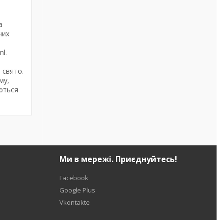
а
них
ml.
 свято.
му,
аються
Ми в мережі. Приєднуйтесь!
Facebook
Google Plus
Vkontakte