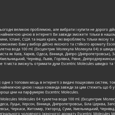
ьогодні великою проблемою, але вибрати і купити не дорого дійсно 
найнижчою ціною в інтернеті Ви завжди зможете тільки в нашому 
ини, Іспанії, США та інших країн, які виробляють тільки якісну 
поможемо Вам у виборі дійсно якісного та стійкого аромату Esce
туалетна вода 100 ml. (Ексцентрик Молекула Молекула 04) зі шви
іста як Київ, Харків, Одеса, Вінниця, Дніпро (Дніпропетровськ), 
 Хмельницький, Чернівці, Львів, Горлівка, Рівне, Дніпродзержинськ
е ті міста зможуть отримати духи Escentric Molecules швидко та 
одне з топових місць в інтернеті з видачі пошукових систем, том
 найнижчою ціною і наша команда завжди за цим стежить що б у н
оші ціни на парфумерію Escentric Molecules.
 Molecules Molecules 04 туалетна вода 100 ml. (Ексцентрик Моле
еса, Луцьк, Херсон, Вінниця, Дніпропетровськ, Біла Церква, Запо
чевськ, Черкаси, Житомир, Ужгород, Суми, Хмельницький, Чернівці
ригінального чоловічого (жіночого) аромату Escentric Molecules M