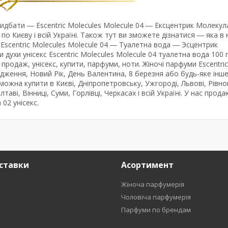
придбати ― Escentric Molecules Molecule 04 ― Ексцентрик Молекул
Києву і всій Україні. Також тут ви зможете дізнатися ― яка в 
 Escentric Molecules Molecule 04 ― Туалетна вода ― Эсцентрик
и духи унісекс Escentric Molecules Molecule 04 туалетна вода 100 
продаж, унісекс, купити, парфуми, ноти. Жіночі парфуми Escentric
дження, Новий Рік, День Валентина, 8 березня або будь-яке інше
 можна купити в Києві, Дніпропетровську, Ужгороді, Львові, Рівно
таві, Вінниці, Суми, Горлівці, Черкасах і всій Україні. У нас прод
02 унісекс.
ставки
Асортимент
Жіноча парфумерія
Чоловіча парфумерія
Парфуми по брендам