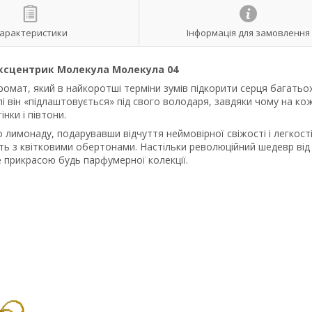
арактеристики
Інформація для замовлення
Ексцентрик Молекула Молекула 04
ромат, який в найкоротші терміни зумів підкорити серця багатьо
улі він «підлаштовується» під свого володаря, завдяки чому на ко
нки і півтони.
о лимонаду, подарувавши відчуття неймовірної свіжості і легкості
ють з квітковими обертонами. Настільки революційний шедевр від
не прикрасою будь парфумерної колекції.