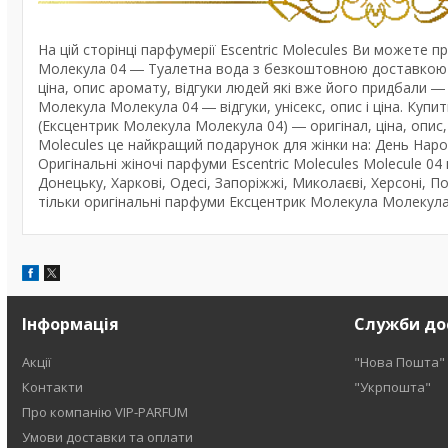
На цій сторінці парфумерії Escentric Molecules Ви можете 
Молекула 04 ― Туалетна вода з безкоштовною доставкою по 
ціна, опис аромату, відгуки людей які вже його придбали ―
Молекула Молекула 04 ― відгуки, унісекс, опис і ціна. Купит
(Ексцентрик Молекула Молекула 04) ― оригінал, ціна, опис, 
Molecules це найкращий подарунок для жінки на: День Наро
Оригінальні жіночі парфуми Escentric Molecules Molecule 04
Донецьку, Харкові, Одесі, Запоріжжі, Миколаєві, Херсоні, Пол
тільки оригінальні парфуми Ексцентрик Молекула Молекула 
Інформація
Служби до
Акції
"Нова Пошта"
Контакти
"Укрпошта"
Про компанію VIP-PARFUM
Умови доставки та оплати