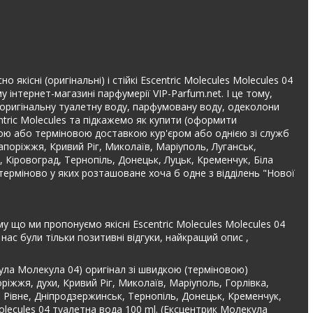
якісні (оригінальні) і стійкі Escentric Molecules Molecules 04
інтернет-магазині парфумерії VIP-Parfum.net. І це тому,
та оригінальну туалетну воду, парфумовану воду, одеколони
ntric Molecules та підкажемо як купити (оформити
дкою або терміновою доставкою кур'єром або однією зі служб
Запоріжжя, Кривий Ріг, Миколаїв, Маріуполь, Луганськ,
, Кіровоград, Тернопіль, Донецьк, Луцьк, Кременчук, Біла
терміново у яких розташоване хоча б одне з відділень "Нової
у що ми пропонуємо якісні Escentric Molecules Molecules 04
ас були тільки позитивні відгуки, найкращий опис ,
кула Молекула 04) оригінал зі швидкою (терміновою)
ріжжя, духи, Кривий Ріг, Миколаїв, Маріуполь, Горлівка,
, Рівне, Дніпродзержинськ, Тернопіль, Донецьк, Кременчук,
olecules 04 туалетна вода 100 ml. (Ексцентрик Молекула