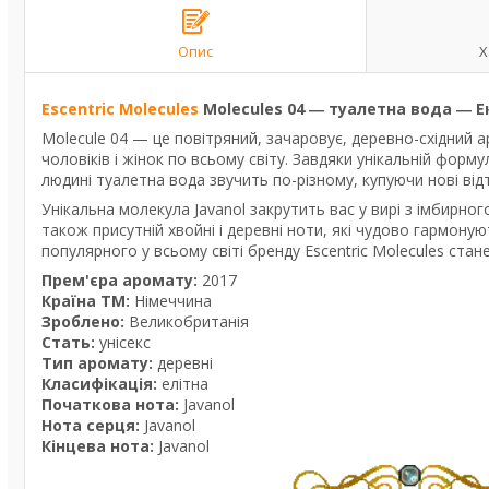
Опис
Х
Escentric Molecules
Molecules 04 ― туалетна вода ― 
Molecule 04 — це повітряний, зачаровує, деревно-східний а
чоловіків і жінок по всьому світу. Завдяки унікальній форм
людині туалетна вода звучить по-різному, купуючи нові відті
Унікальна молекула Javanol закрутить вас у вирі з імбирног
також присутній хвойні і деревні ноти, які чудово гармону
популярного у всьому світі бренду Escentric Molecules ста
Прем'єра аромату:
2017
Країна ТМ:
Німеччина
Зроблено:
Великобританія
Стать:
унісекс
Тип аромату:
деревні
Класифікація:
елітна
Початкова нота:
Javanol
Нота серця:
Javanol
Кінцева нота:
Javanol