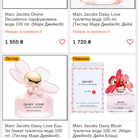
Marc Jacobs Divine
Marc Jacobs Daisy Love
Decadence парфумована
туалетна вода 100 ml.
вода 100 ml. (Марк Джейкобс
(Тестер Марк Джейкобс Дейзі
Божественний Спекот)
Лав)
Немає в наявності
Немає в наявності
1 555
1 720
₴
₴
Тестер
Новинка
Marc Jacobs Daisy Love Eau
Marc Jacobs Daisy Blush
So Sweet туалетна вода 100
туалетна вода 100 ml. (Марк
ml. (Тестер Марк Джейкобс
Джейкобс Дейзі Блаш)