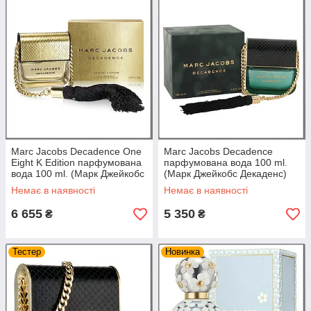
Marc Jacobs Decadence One
Marc Jacobs Decadence
Eight K Edition парфумована
парфумована вода 100 ml.
вода 100 ml. (Марк Джейкобс
(Марк Джейкобс Декаденс)
Декаденс Уан Ейт К Едіш)
Немає в наявності
Немає в наявності
6 655
5 350
₴
₴
Тестер
Новинка