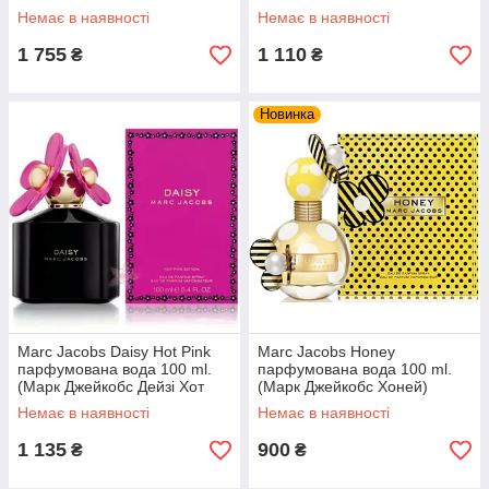
Дейзі Лав Єау Соу Світ)
Немає в наявності
Немає в наявності
1 755
1 110
₴
₴
Новинка
Marc Jacobs Daisy Hot Pink
Marc Jacobs Honey
парфумована вода 100 ml.
парфумована вода 100 ml.
(Марк Джейкобс Дейзі Хот
(Марк Джейкобс Хоней)
Пінк)
Немає в наявності
Немає в наявності
1 135
900
₴
₴