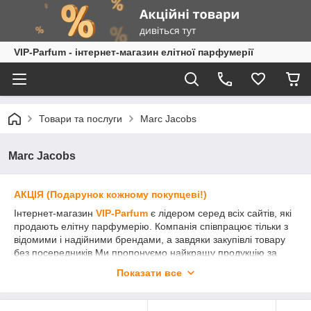
VIP-Parfum - інтернет-магазин елітної парфумерії
Товари та послуги
Marc Jacobs
Marc Jacobs
АКЦІЯ (Подарунок кожному покупцеві!)
Інтернет-магазин
VIP-Parfum
є лідером серед всіх сайтів, які
продають елітну парфумерію. Компанія співпрацює тільки з
відомими і надійними брендами, а завдяки закупівлі товару
без посередників Ми пропонуємо найкращу продукцію за
вигідними цінами.
Показати все
Елітна парфумерія
Marc Jacobs
(
Марк Джейкобс
)
приємна
покупка як для жінки, так і чоловіки різного віку. Хороші