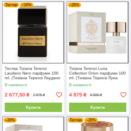
Тестер
–10%
–25%
Тестер Tiziana Terenzi
Tiziana Terenzi Luna
Laudano Nero парфуми 100
Collection Orion парфуми 100
ml. (Тизіана Терензі Лаудано
ml. (Тизіана Терензі Луна
Неро)
Колекція Оріон)
В наявності
В наявності
2 677,50
4 875
₴
₴
2 975 ₴
6 500 ₴
Купити
Купити
–20%
Тестер
–20%