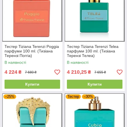
Тестер Tiziana Terenzi Poggia
Тестер Tiziana Terenzi Telea
парфуми 100 ml. (Тизіана
парфуми 100 ml. (Тизіана
Терензі Поггіа)
Терензі Телеа)
В наявності
В наявності
4 224
4 210,25
₴
₴
7 680 ₴
7 655 ₴
Купити
Купити
–25%
Тестер
–30%