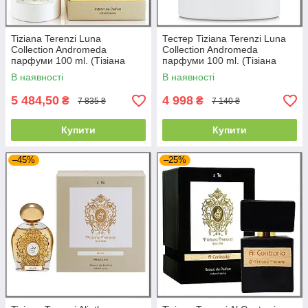
Tiziana Terenzi Luna
Тестер Tiziana Terenzi Luna
Collection Andromeda
Collection Andromeda
парфуми 100 ml. (Тізіана
парфуми 100 ml. (Тізіана
Терензі Місяць колекція
Терензі Місяць колекція
В наявності
В наявності
Андромеди)
Андромеди)
5 484,50
4 998
₴
₴
7 835 ₴
7 140 ₴
Купити
Купити
–45%
–25%