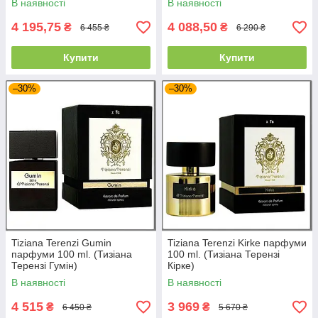
В наявності
В наявності
4 195,75
4 088,50
₴
₴
6 455 ₴
6 290 ₴
Купити
Купити
–30%
–30%
Tiziana Terenzi Gumin
Tiziana Terenzi Kirke парфуми
парфуми 100 ml. (Тизіана
100 ml. (Тизіана Терензі
Терензі Гумін)
Кірке)
В наявності
В наявності
4 515
3 969
₴
₴
6 450 ₴
5 670 ₴