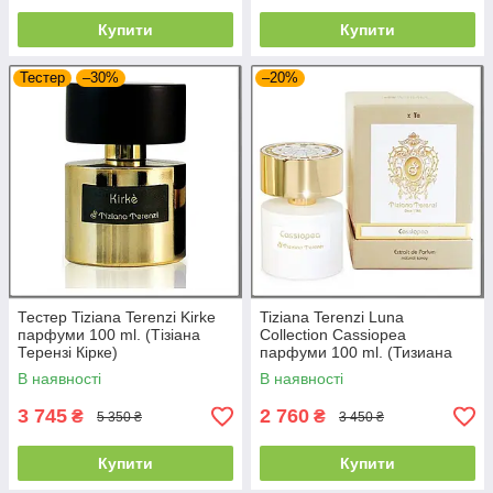
Купити
Купити
Тестер
–30%
–20%
Тестер Tiziana Terenzi Kirke
Tiziana Terenzi Luna
парфуми 100 ml. (Тізіана
Collection Cassiopea
Терензі Кірке)
парфуми 100 ml. (Тизиана
Терензи Місяць Колекція
В наявності
В наявності
Кассиопеа)
3 745
2 760
₴
₴
5 350 ₴
3 450 ₴
Купити
Купити