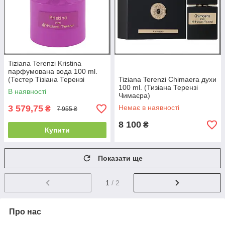
Tiziana Terenzi Kristina
парфумована вода 100 ml.
(Тестер Тізіана Терензі
Tiziana Terenzi Chimaera духи
Катерина)
100 ml. (Тизіана Терензі
В наявності
Чимаєра)
3 579,75
Немає в наявності
₴
7 955 ₴
8 100
₴
Купити
Показати ще
1
/ 2
Про нас