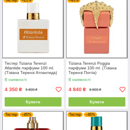
Тестер
–25%
–45%
Тестер Tiziana Terenzi
Tiziana Terenzi Poggia
Atlantide парфуми 100 ml.
парфуми 100 ml. (Тізіана
(Тізіана Терензі Атлантида)
Терензі Поггіа)
В наявності
В наявності
4 350
4 840
₴
₴
5 800 ₴
8 800 ₴
Купити
Купити
Тестер
–45%
Тестер
–45%