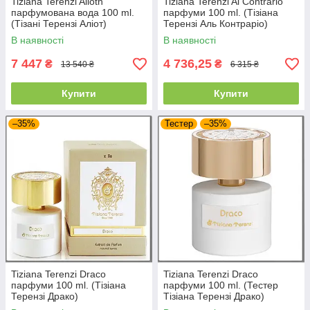
Tiziana Terenzi Alioth
Tiziana Terenzi Al Contrarіo
парфумована вода 100 ml.
парфуми 100 ml. (Тізіана
(Тізані Терензі Аліот)
Терензі Аль Контраріо)
В наявності
В наявності
7 447
4 736,25
₴
₴
13 540 ₴
6 315 ₴
Купити
Купити
–35%
Тестер
–35%
Tiziana Terenzi Draco
Tiziana Terenzi Draco
парфуми 100 ml. (Тізіана
парфуми 100 ml. (Тестер
Терензі Драко)
Тізіана Терензі Драко)