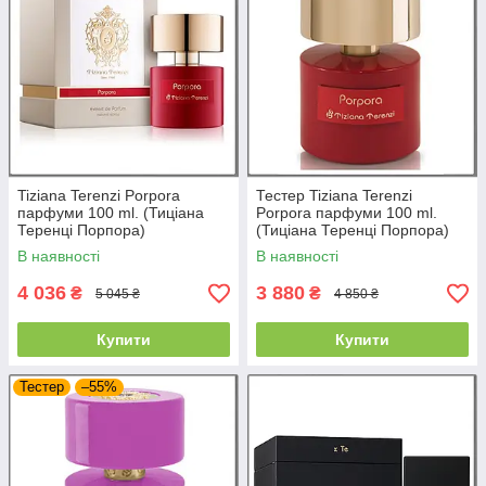
Tiziana Terenzi Porpora
Тестер Tiziana Terenzi
парфуми 100 ml. (Тиціана
Porpora парфуми 100 ml.
Теренці Порпора)
(Тиціана Теренці Порпора)
В наявності
В наявності
4 036
3 880
₴
₴
5 045 ₴
4 850 ₴
Купити
Купити
Тестер
–55%