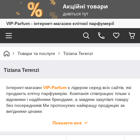
VIP-Parfum - інтернет-магазин елітної парфумерії
Товари та послуги
Tiziana Terenzi
Tiziana Terenzi
Інтернет-магазин
VIP-Parfum
є лідером серед всіх сайтів, які
продають елітну парфумерію. Компанія співпрацює тільки з
відомими і надійними брендами, а завдяки закупівлі товару
без посередників Ми пропонуємо найкращу продукцію за
вигідними цінами.
Елітна нішева парфумерія
Tiziana Terenzi (Тизиана
Показати все
Терензи)
приємна покупка як для жінки так і для чоловіка
різного віку. Хороші селективні духи Tiziana Terenzi здатні не
тільки акцентувати вашу особливість, але й створити