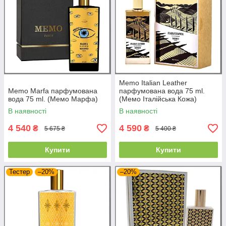
Memo Italian Leather
Memo Marfa парфумована
парфумована вода 75 ml.
вода 75 ml. (Мемо Марфа)
(Мемо Італійська Кожа)
В наявності
В наявності
4 540
4 590
₴
₴
5 675 ₴
5 400 ₴
Купити
Купити
Тестер
–20%
–20%