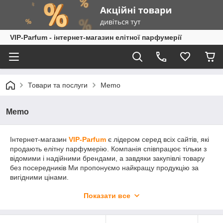
VIP-Parfum - інтернет-магазин елітної парфумерії
Товари та послуги
Memo
Memo
Інтернет-магазин
VIP-Parfum
є лідером серед всіх сайтів, які
продають елітну парфумерію. Компанія співпрацює тільки з
відомими і надійними брендами, а завдяки закупівлі товару
без посередників Ми пропонуємо найкращу продукцію за
вигідними цінами.
Елітна нішева парфумерія
Memo
(Приміток) приємна покупка
Показати все
як для жінки, так і чоловіки різного віку. Хороші парфуми
Amouage здатні не тільки акцентувати вашу особливість, але і
створити неповторний і незабутній для всіх образ. Шлейф