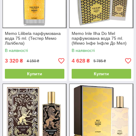
Memo Lilibela парфумована
Memo Inle Ilha Do Mel
вода 75 ml. (Тестер Мемо
парфумована вода 75 ml.
Лалібела)
(Мемо Інфе Інфле До Мел)
В наявності
В наявності
3 320
4 628
₴
₴
4 150 ₴
5 785 ₴
Купити
Купити