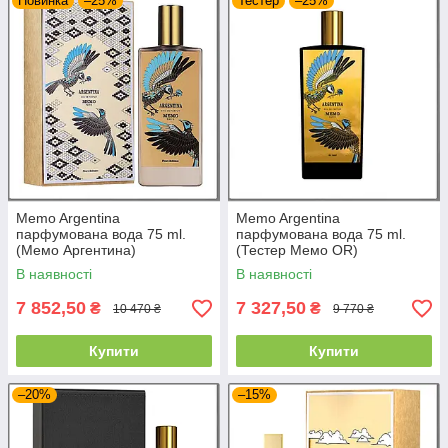
Новинка
–25%
Тестер
–25%
Memo Argentina
Memo Argentina
парфумована вода 75 ml.
парфумована вода 75 ml.
(Мемо Аргентина)
(Тестер Мемо OR)
В наявності
В наявності
7 852,50
7 327,50
₴
₴
10 470 ₴
9 770 ₴
Купити
Купити
–20%
–15%