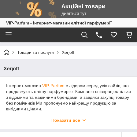
VIP-Parfum - інтернет-магазин елітної парфумерії
Товари та послуги
Xerjoff
Xerjoff
Інтернет-магазин
VIP-Parfum
є лідером серед усіх сайтів, що
продовжують елітну парфумерію. Компанія співпрацює тільки
з відомими та надійними брендами, а завдяки закупці товару
без помічників Ми пропонуємо найкращу продукцію за
вигідними цінами.
Елітна парфумерія
Xerjoff (Ксержоф)
приємна купівля як
Показати все
для жінки, так і для чоловіка будь-якого віку. Гарні парфуми
Xerjoff здатні не тільки акцентувати вашу особливість, але й
створити неповторний і незабутній для всіх образ. Шлейф