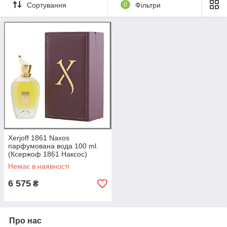
Сортування
0
Фільтри
дорогих жіночих парфумів Xerjoff послугує візитною карткою
впевненою в собі жінкою, змушуючи чоловіків обертатися
вслід загадковій незнайомці. Шлейф дорогих чоловічих
парфумів Xerjoff послугує візитною карткою впевненого в собі
чоловіка, змушуючи дівчат і всіх перехожих повз людей
обертатися вслід загадкового незнайомця. Вибрати
оригінальний аромат парфумованої води або туалетної води
серед широкого асортименту брендів
Chanel
,
Lacoste
,
Dolce
Gabbana
,
Hugo Boss
,
Versace
,
Carolina Herrera
і багатьох
інших, а також купити жіночу та чоловічу парфумерію за
демократичними цінами пропонує інтернет-магазин
парфумерії
VIP-Parfum
.
Xerjoff 1861 Naxos
парфумована вода 100 ml.
(Ксержоф 1861 Наксос)
Немає в наявності
6 575
₴
Про нас