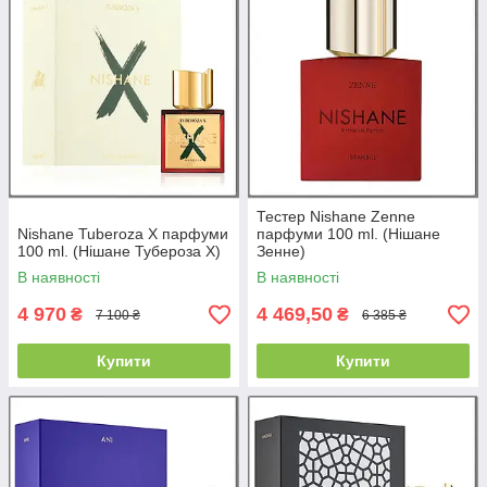
Тестер Nishane Zenne
Nishane Tuberoza X парфуми
парфуми 100 ml. (Нішане
100 ml. (Нішане Тубероза Х)
Зенне)
В наявності
В наявності
4 970
4 469,50
₴
₴
7 100 ₴
6 385 ₴
Купити
Купити