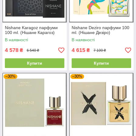
Nishane Karagoz парфуми
Nishane Deziro парфуми 100
100 ml. (Нішане Карагоз)
ml. (Нішане Дезіро)
В наявності
В наявності
4 578
4 615
₴
₴
6 540 ₴
7 100 ₴
Купити
Купити
–30%
–30%