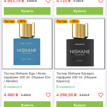
4 953,75
4 710
₴
₴
6 605 ₴
6 280 ₴
Купити
Купити
Тестер
–30%
Тестер
–35%
Тестер Nishane Ege / Aiгaio
Тестер Nishane Karagoz
парфуми 100 ml. (Нішане Еге
парфуми 100 ml. (Нішане
/ Айгайо)
Карагоз)
В наявності
В наявності
4 480
4 296,50
₴
₴
6 400 ₴
6 610 ₴
Купити
Купити