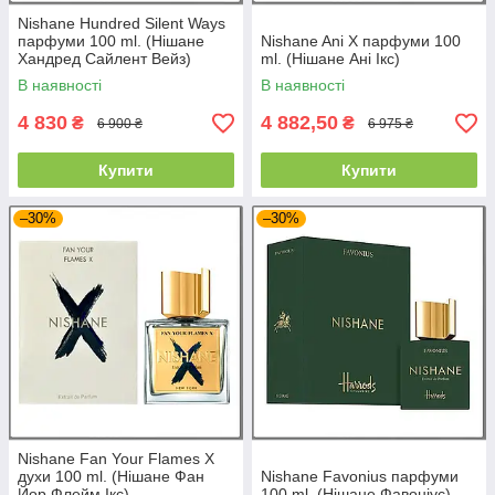
Nishane Hundred Silent Ways
парфуми 100 ml. (Нішане
Nishane Ani X парфуми 100
Хандред Сайлент Вейз)
ml. (Нішане Ані Ікс)
В наявності
В наявності
4 830
4 882,50
₴
₴
6 900 ₴
6 975 ₴
Купити
Купити
–30%
–30%
Nishane Fan Your Flames X
духи 100 ml. (Нішане Фан
Nishane Favonius парфуми
Йор Флейм Ікс)
100 ml. (Нішане Фавоніус)