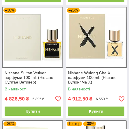
–30%
–25%
Nishane Sultan Vetiver
Nishane Wulong Cha X
парфуми 100 ml. (Нішане
парфуми 100 ml. (Нішане
Султан Ветивер)
Вулонг Ча X)
В наявності
В наявності
4 826,50
4 912,50
₴
₴
6 895 ₴
6 550 ₴
Купити
Купити
–30%
Тестер
–30%