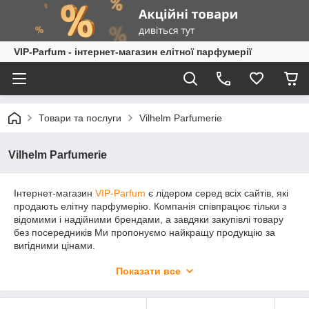
VIP-Parfum - інтернет-магазин елітної парфумерії
Товари та послуги
Vilhelm Parfumerie
Vilhelm Parfumerie
Інтернет-магазин
VIP-Parfum
є лідером серед всіх сайтів, які
продають елітну парфумерію. Компанія співпрацює тільки з
відомими і надійними брендами, а завдяки закупівлі товару
без посередників Ми пропонуємо найкращу продукцію за
вигідними цінами.
Елітна парфумерія
Vilhelm Parfumerie (Вільгельм
Показати все
Парфумер)
приємна покупка як для жінки, так і чоловіки
різного віку. Хороші парфуми Vilhelm Parfumerie здатні не
тільки акцентувати вашу особливість, але і створити