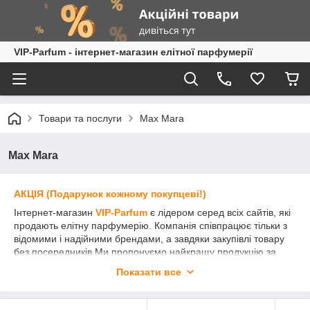
VIP-Parfum - інтернет-магазин елітної парфумерії
Товари та послуги
Max Mara
Max Mara
АКЦІЯ (Подарунок кожному покупцеві!)
Інтернет-магазин
VIP-Parfum
є лідером серед всіх сайтів, які
продають елітну парфумерію. Компанія співпрацює тільки з
відомими і надійними брендами, а завдяки закупівлі товару
без посередників Ми пропонуємо найкращу продукцію за
вигідними цінами.
Показати все
Елітна парфумерія
Max Mara
(Макс Мара
)
приємна покупка
як для жінки, так і чоловіки різного віку. Хороші парфуми Max