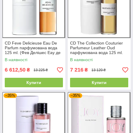
CD Feve Delicieuse Eau De
CD The Collection Couturier
Parfum парфумована вода
Parfumeur Leather Oud
125 ml. (Фев Делішес Еау де
парфумована вода 125 ml.
Парфум)
(Зе Колекшн Кутюр'є Лезер
В наявності
В наявності
Уд)
6 612,50
7 216
₴
₴
13 225 ₴
13 120 ₴
Купити
Купити
–35%
–35%