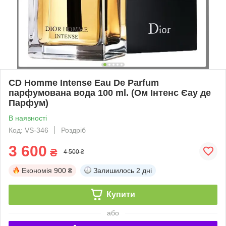
CD Homme Intense Eau De Parfum
парфумована вода 100 ml. (Ом Інтенс Єау де
Парфум)
В наявності
Код: VS-346
Роздріб
3 600
₴
4 500 ₴
Економія
900 ₴
Залишилось
2 дні
Купити
або