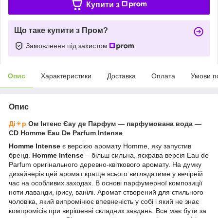
Купити з
Що таке купити з Пром?
Замовлення під захистом
Опис
Характеристики
Доставка
Оплата
Умови п
Опис
Ді
☀
р
Ом Інтенс Єау де Парфум ― парфумована вода ―
CD Homme Eau De Parfum Intense
Homme Intense
є версією аромату Homme, яку запустив
бренд.
Homme Intense
– більш сильна, яскрава версія Eau de
Parfum оригінального деревно-квіткового аромату. На думку
дизайнерів цей аромат краще всього виглядатиме у вечірній
час на особливих заходах. В основі парфумерної композиції
ноти лаванди, ірису, ванілі. Аромат створений для стильного
чоловіка, який випромінює впевненість у собі і який не знає
компромісів при вирішенні складних завдань. Все має бути за