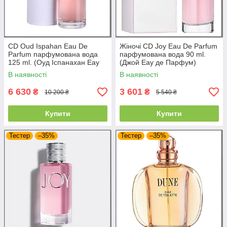
CD Oud Ispahan Eau De
Жіночі CD Joy Eau De Parfum
Parfum парфумована вода
парфумована вода 90 ml.
125 ml. (Оуд Іспанахан Еау
(Джой Еау де Парфум)
де Парфум)
В наявності
В наявності
6 630
3 601
₴
₴
10 200 ₴
5 540 ₴
Купити
Купити
Тестер
–35%
Тестер
–35%