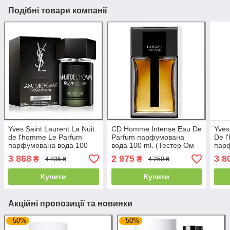
Подібні товари компанії
Yves Saint Laurent La Nuit
CD Homme Intense Eau De
Yves
de l'homme Le Parfum
Parfum парфумована
De l
парфумована вода 100
вода 100 ml. (Тестер Ом
пар
ml. (Ів Сен Лоран Ле
Інтенс Еау де Парфум)
ml. 
3 868
2 975
3 8
₴
₴
4 835 ₴
4 250 ₴
Парфум)
Хом 
Купити
Купити
Акційні пропозиції та новинки
–50%
–50%