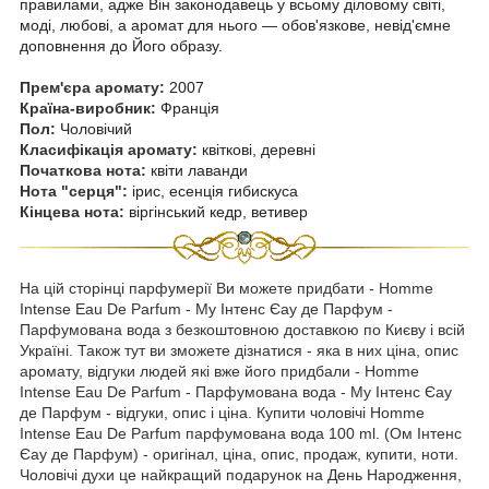
правилами, адже Він законодавець у всьому діловому світі,
моді, любові, а аромат для нього — обов'язкове, невід'ємне
доповнення до Його образу.
Прем'єра аромату:
2007
Країна-виробник:
Франція
Пол:
Чоловічий
Класифікація аромату:
квіткові, деревні
Початкова нота:
квіти лаванди
Нота "серця":
ірис, есенція гибискуса
Кінцева нота:
віргінський кедр, ветивер
На цій сторінці парфумерії Ви можете придбати - Homme
Intense Eau De Parfum - Му Інтенс Єау де Парфум -
Парфумована вода з безкоштовною доставкою по Києву і всій
Україні. Також тут ви зможете дізнатися - яка в них ціна, опис
аромату, відгуки людей які вже його придбали - Homme
Intense Eau De Parfum - Парфумована вода - Му Інтенс Єау
де Парфум - відгуки, опис і ціна. Купити чоловічі Homme
Intense Eau De Parfum парфумована вода 100 ml. (Ом Інтенс
Єау де Парфум) - оригінал, ціна, опис, продаж, купити, ноти.
Чоловічі духи це найкращий подарунок на День Народження,