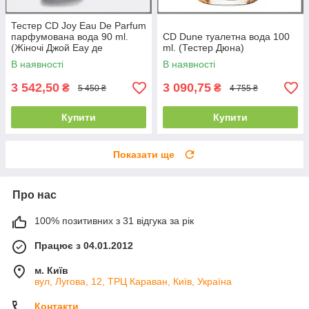
Тестер CD Joy Eau De Parfum
парфумована вода 90 ml.
CD Dune туалетна вода 100
(Жіночі Джой Еау де
ml. (Тестер Дюна)
Парфум)
В наявності
В наявності
3 542,50
3 090,75
₴
₴
5 450 ₴
4 755 ₴
Купити
Купити
Показати ще
Про нас
100% позитивних з 31 відгука за рік
Працює з 04.01.2012
м. Київ
вул, Лугова, 12, ТРЦ Караван, Київ, Україна
Контакти