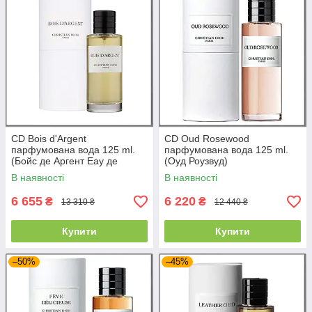
CD Bois d'Argent
CD Oud Rosewood
парфумована вода 125 ml.
парфумована вода 125 ml.
(Бойс де Аргент Еау де
(Оуд Роузвуд)
Парфум)
В наявності
В наявності
6 655
6 220
₴
₴
13 310 ₴
12 440 ₴
Купити
Купити
–50%
–45%