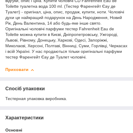
відгуки, опис і ціна. Купити чоловічі CD Fahrenheit Eau de
Toilette туалетна вода 100 ml. (Тестер Фаренгейт Єау де
Туалет) - оригінал, ціна, опис, продаж, купити, ноти. Чоловічі
духи це найкращий подарунок на День Народження, Новий
Рік, День Валентина, 14 або будь-яке інше свято.
Оригінальні чоловічі парфуми тестер Fahrenheit Eau de
Toilette можна купити в Києві, Дніпропетровську, Ужгороді,
Львові, Рівному, Донецьку, Харкові, Одесі, Запоріжжі,
Миколаєві, Херсоні, Полтаві, Вінниці, Суми, Горлівці, Черкасах
і всій Україні. У нас продаються тільки оригінальні парфуми
тестер Фаренгейт Єау де Туалет чоловічі.
Приховати
Спосіб упаковки
Тестерная упаковка виробника.
Характеристики
Основні