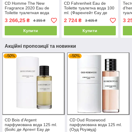
CD Homme The New
CD Fahrenheit Eau de
Тест
Fragrance 2020 Eau de
Toilette туалетна вода 100
d'he
Toilette туалетная вода
ml. (Фаренгейт Єау де
туал
100 ml. (Музькі Хом 2020
Туалет)
(Ерм
3 266,25
2 724
3 2
₴
₴
4 355 ₴
3 405 ₴
Еау де Туалет)
Еау 
Купити
Купити
Акційні пропозиції та новинки
–50%
–50%
CD Bois d'Argent
CD Oud Rosewood
парфумована вода 125 ml.
парфумована вода 125 ml.
(Бойс де Аргент Еау де
(Оуд Роузвуд)