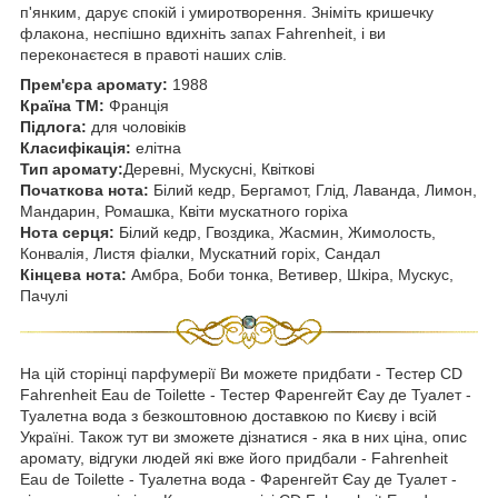
п'янким, дарує спокій і умиротворення. Зніміть кришечку
флакона, неспішно вдихніть запах Fahrenheit, і ви
переконаєтеся в правоті наших слів.
Прем'єра аромату:
1988
Країна ТМ:
Франція
Підлога:
для чоловіків
Класифікація:
елітна
Тип аромату:
Деревні, Мускусні, Квіткові
Початкова нота:
Білий кедр, Бергамот, Глід, Лаванда, Лимон,
Мандарин, Ромашка, Квіти мускатного горіха
Нота серця:
Білий кедр, Гвоздика, Жасмин, Жимолость,
Конвалія, Листя фіалки, Мускатний горіх, Сандал
Кінцева нота:
Амбра, Боби тонка, Ветивер, Шкіра, Мускус,
Пачулі
На цій сторінці парфумерії Ви можете придбати - Тестер CD
Fahrenheit Eau de Toilette - Тестер Фаренгейт Єау де Туалет -
Туалетна вода з безкоштовною доставкою по Києву і всій
Україні. Також тут ви зможете дізнатися - яка в них ціна, опис
аромату, відгуки людей які вже його придбали - Fahrenheit
Eau de Toilette - Туалетна вода - Фаренгейт Єау де Туалет -