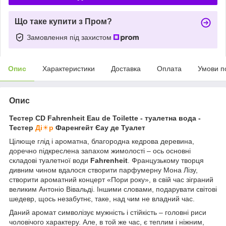
Що таке купити з Пром?
Замовлення під захистом
Опис
Характеристики
Доставка
Оплата
Умови п
Опис
Тестер CD Fahrenheit Eau de Toilette - туалетна вода -
Тестер
Ді
☀
р
Фаренгейт Єау де Туалет
Цілюще глід і ароматна, благородна кедрова деревина,
доречно підкреслена запахом жимолості – ось основні
складові туалетної води
Fahrenheit
. Французькому творця
дивним чином вдалося створити парфумерну Мона Лізу,
створити ароматний концерт «Пори року», в свій час зіграний
великим Антоніо Вівальді. Іншими словами, подарувати світові
шедевр, щось незабутнє, таке, над чим не владний час.
Даний аромат символізує мужність і стійкість – головні риси
чоловічого характеру. Але, в той же час, є теплим і ніжним,