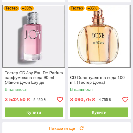
Тестер
–35%
Тестер
–35%
Тестер CD Joy Eau De Parfum
парфумована вода 90 ml.
CD Dune туалетна вода 100
(Жіночі Джой Еау де
ml. (Тестер Дюна)
Парфум)
В наявності
В наявності
3 542,50
3 090,75
₴
₴
5 450 ₴
4 755 ₴
Купити
Купити
Показати ще