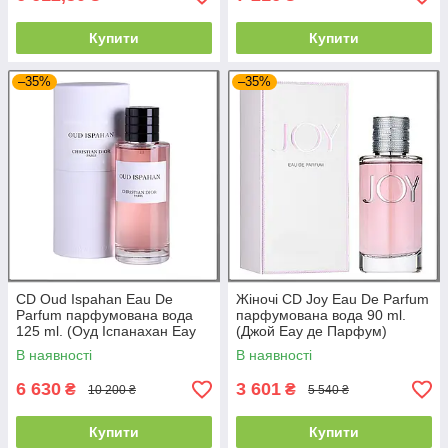
Купити
Купити
–35%
–35%
CD Oud Ispahan Eau De
Жіночі CD Joy Eau De Parfum
Parfum парфумована вода
парфумована вода 90 ml.
125 ml. (Оуд Іспанахан Еау
(Джой Еау де Парфум)
де Парфум)
В наявності
В наявності
6 630
3 601
₴
₴
10 200 ₴
5 540 ₴
Купити
Купити