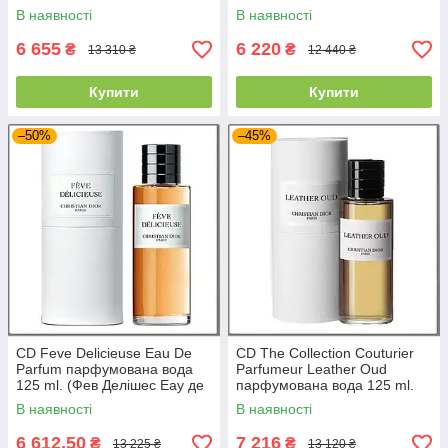
Парфум)
В наявності
В наявності
6 655
6 220
₴
₴
13 310 ₴
12 440 ₴
Купити
Купити
–50%
–45%
CD Feve Delicieuse Eau De
CD The Collection Couturier
Parfum парфумована вода
Parfumeur Leather Oud
125 ml. (Фев Делішес Еау де
парфумована вода 125 ml.
Парфум)
(Зе Колекшн Кутюр'є Лезер
В наявності
В наявності
Уд)
6 612,50
7 216
₴
₴
13 225 ₴
13 120 ₴