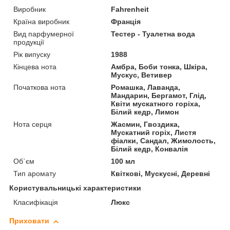
Виробник
Fahrenheit
Країна виробник
Франція
Вид парфумерної
Тестер - Туалетна вода
продукції
Рік випуску
1988
Кінцева нота
Амбра, Боби тонка, Шкіра,
Мускус, Ветивер
Початкова нота
Ромашка, Лаванда,
Мандарин, Бергамот, Глід,
Квіти мускатного горіха,
Білий кедр, Лимон
Нота серця
Жасмин, Гвоздика,
Мускатний горіх, Листя
фіалки, Сандал, Жимолость,
Білий кедр, Конвалія
Об`єм
100 мл
Тип аромату
Квіткові, Мускусні, Деревні
Користувальницькі характеристики
Класифікація
Люкс
Приховати