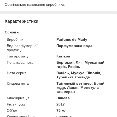
Оригінальне паковання виробника.
Характеристики
Основні
Виробник
Parfums de Marly
Вид парфумерної
Парфумована вода
продукції
Тип аромату
Квіткові
Початкова нота
Бергамот, Лічі, Мускатний
горіх, Ревінь
Нота серця
Ваніль, Мускус, Півонія,
Турецька троянда
Кінцева нота
Таітянскій ветивер, Білий
кедр, Ладан, Молекула
кашмеран
Класифікація
Нішева
Рік випуску
2017
Об`єм
75 мл
Країна виробник
Франція