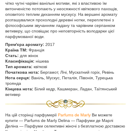
чітко чутні чарівні ванільні мотиви, які з властивою їм
витонченістю потопають у неосяжності квіткового пахощів,
оповитого теплим диханням мускусу. На вершині аромату
розташувалися прохолодні деревні нотки, переплетені з
філософським звучанням ладану та чарівним серпанком
ветиверу, що сповіщає про неповторність володарки цієї
парфумованої води.
Прем'єра аромату:
2017
Країна ТМ:
Франція
Стать:
для жінок
Класифікація:
нішева
Тип аромата:
квіткові
Початкова нота:
Бергамот, Лічі, Мускатний горіх, Ревінь
Нота серця:
Ваніль, Мускус, Петалія, Півонія, Турецька
троянда
Кінцева нота:
Білий кедр, Кашмеран, Ладан, Таїтянський
ветивер
На цій сторінці парфумерії
Parfums de Marly
Ви можете
купити ― Parfums de Marly Delina ― Парфуми де Марлі
Деліна — Парфуми селективні жіночі з безплатною доставкою