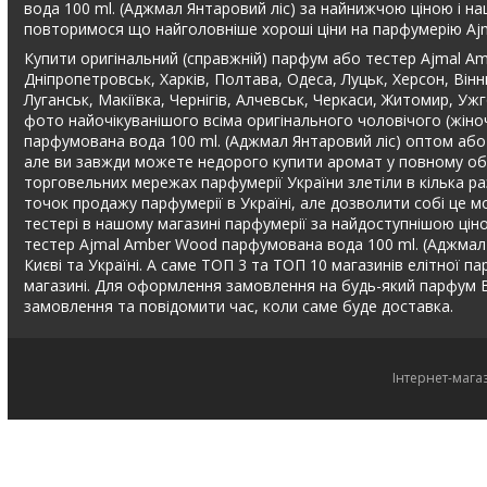
вода 100 ml. (Аджмал Янтаровий ліс) за найнижчою ціною і на
повторимося що найголовніше хороші ціни на парфумерію Ajm
Купити оригінальний (справжній) парфум або тестер Ajmal A
Дніпропетровськ, Харків, Полтава, Одеса, Луцьк, Херсон, Вінн
Луганськ, Макіївка, Чернігів, Алчевськ, Черкаси, Житомир, Уж
фото найочікуванішого всіма оригінального чоловічого (жін
парфумована вода 100 ml. (Аджмал Янтаровий ліс) оптом або в
але ви завжди можете недорого купити аромат у повному обсяз
торговельних мережах парфумерії України злетіли в кілька ра
точок продажу парфумерії в Україні, але дозволити собі це м
тестері в нашому магазині парфумерії за найдоступнішою ці
тестер Ajmal Amber Wood парфумована вода 100 ml. (Аджмал Ян
Києві та Україні. А саме ТОП 3 та ТОП 10 магазинів елітної па
магазині. Для оформлення замовлення на будь-який парфум 
замовлення та повідомити час, коли саме буде доставка.