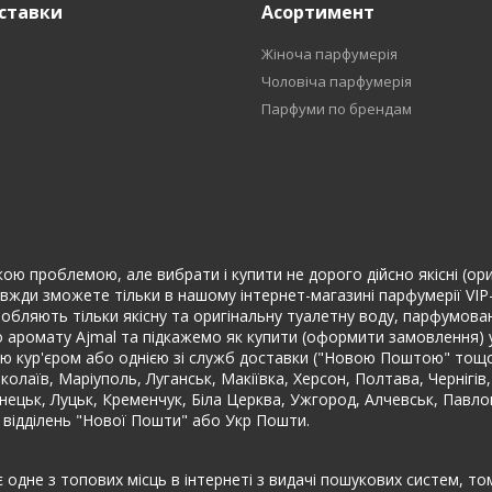
ставки
Асортимент
Жіноча парфумерія
Чоловіча парфумерія
Парфуми по брендам
кою проблемою, але вибрати і купити не дорого дійсно якісні (ори
авжди зможете тільки в нашому інтернет-магазині парфумерії VIP
кі виробляють тільки якісну та оригінальну туалетну воду, парфумо
о аромату Ajmal та підкажемо як купити (оформити замовлення) 
кур'єром або однією зі служб доставки ("Новою Поштою" тощо) .) 
колаїв, Маріуполь, Луганськ, Макіївка, Херсон, Полтава, Чернігів
онецьк, Луцьк, Кременчук, Біла Церква, Ужгород, Алчевськ, Павло
 відділень "Нової Пошти" або Укр Пошти.
є одне з топових місць в інтернеті з видачі пошукових систем, 