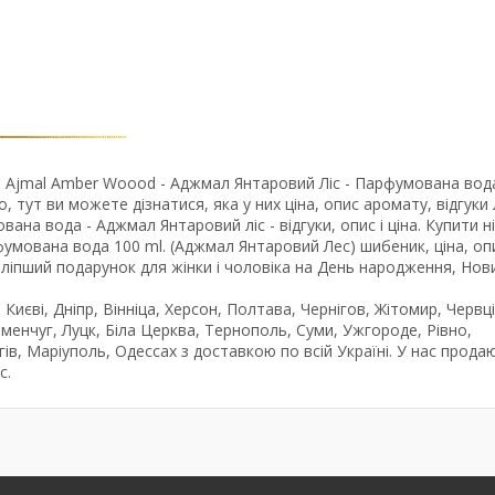
 Ajmal Amber Woood - Аджмал Янтаровий Ліс - Парфумована вод
, тут ви можете дізнатися, яка у них ціна, опис аромату, відгуки
а вода - Аджмал Янтаровий ліс - відгуки, опис і ціна. Купити н
фумована вода 100 ml. (Аджмал Янтаровий Лес) шибеник, ціна, оп
ліпший подарунок для жінки і чоловіка на День народження, Нови
иєві, Дніпр, Вінніца, Херсон, Полтава, Чернігов, Жітомир, Червці
еменчуг, Луцк, Біла Церква, Тернополь, Суми, Ужгороде, Рівно,
в, Маріуполь, Одессах з доставкою по всій Україні. У нас прода
с.