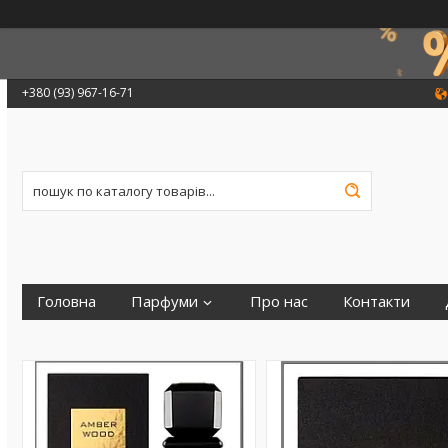
+380 (93) 967-16-71
Головна
Парфуми
Про нас
Контакти