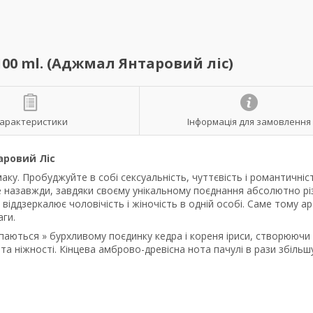
00 ml. (Аджмал Янтаровий ліс)
арактеристики
Інформація для замовлення
аровий Ліс
ку. Пробуджуйте в собі сексуальність, чуттєвість і романтичніст
назавжди, завдяки своєму унікальному поєднання абсолютно різ
 віддзеркалює чоловічість і жіночість в одній особі. Саме тому а
аги.
паються » бурхливому поєдинку кедра і кореня іриси, створюючи
 та ніжності. Кінцева амброво-древісна нота пачулі в рази збільш