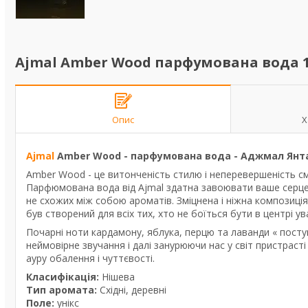
Ajmal Amber Wood парфумована вода 1
Опис
Х
Ajmal
Amber Wood - парфумована вода - Аджмал Янт
Amber Wood - це витонченість стилю і неперевершеність сма
Парфюмована вода від Ajmal здатна завоювати ваше серце 
не схожих між собою ароматів. Зміцнена і ніжна композиція
був створений для всіх тих, хто не боїться бути в центрі ув
Почарні ноти кардамону, яблука, перцю та лаванди « посту
неймовірне звучання і далі занурюючи нас у світ пристрасті
ауру обалення і чуттєвості.
Класифікація:
Нішева
Тип аромата:
Східні, деревні
Поле:
унікс