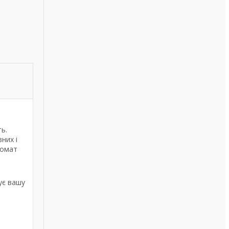
ь.
них і
ромат
ує вашу