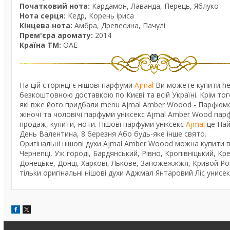
Початковий нота:
Кардамон, Лаванда, Перець, Яблуко
Нота серця:
Кедр, Корень іриса
Кінцева нота:
Амбра, Древесина, Пачулі
Прем'єра аромату:
2014
Країна ТМ:
ОАЕ
На цій сторінці є нішові парфуми
Ajmal
Ви можете купити he
безкоштовною доставкою по Києві та всій Україні. Крім того
які вже його придбали menu Ajmal Amber Woood - Парфюмован
жіночі та чоловічі парфуми уніксекс Ajmal Amber Wood пар
продаж, купити, ноти. Нішові парфуми уніксекс
Ajmal
це Най
День Валентина, 8 березня Або будь-яке інше свято.
Оригінальні нішові духи Ajmal Amber Woood можна купити в К
Чернепці, Уж городі, Бардянський, Рівно, Кропівніцький, Кр
Донецьке, Донці, Харкові, Лькове, Запожежжжя, Кривой Рогі
тільки оригінальні нішові духи Аджмал Янтаровий Ліс унисек