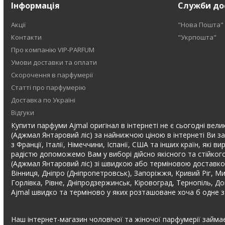
Інформація
Служби до
Акції
"Нова Пошта"
Контакти
"Укрпошта"
Про компанію VIP-PARFUM
Умови доставки та оплати
Скорочення в парфумерії
Статті про парфумерію
Доставка по Україні
Відгуки
Купити парфуми Ajmal оригінал в інтернеті не є сьогодні вели
(Аджмал Янтаровий ліс) за найнижчою ціною в інтернеті Ви з
з Франції, Італії, Німеччини, Іспанії, США та інших країн, я
радістю допоможемо Вам у виборі дійсно якісного та стійког
(Аджмал Янтаровий ліс) зі швидкою або терміновою доставкою 
Вінниця, Дніпро (Дніпропетровськ), Запоріжжя, Кривий Ріг, Ми
Горлівка, Рівне, Дніпродзержинськ, Кіровоград, Тернопіль, Д
Ajmal швидко та терміново у яких розташоване хоча б одне з
Наш інтернет-магазин чоловічої та жіночої парфумерії займа