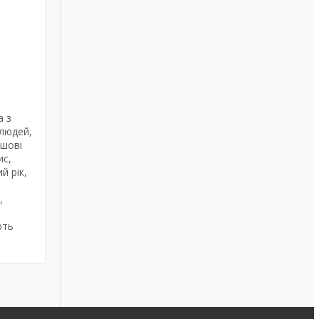
а з
 людей,
ішові
ис,
й рік,
,
ють