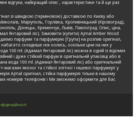
вні відгуки, найкращий опис , характеристики та й ще раз
гінал зі швидкою (терміновою) доставкою по Києву або
 Миколаїв, Маріуполь, Горлівка, Кропивницький (Кіровоград),
рнопіль, Донецьк, Кременчук, Львів, Павлоград. Опис, ціна,
мал Янтаровий ліс). Замовити (купити) Ajmal Amber Wood
одаємо парфуми та парфумерію [Група] на розпив оригінал,
абагато складніше ніж колись, оскільки ціни на них у
ода 100 ml. (Аджмал Янтаровий ліс) можна в одній із відомих
ійний і дуже стійкий парфум в оригінальній упаковці або в
на вода 100 ml. (Аджмал Янтаровий ліс) або оригінальний
агазин якісної та стійкої елітної і нішевої парфумерії у
мерія Ajmal оригінал, стійка парфумерія тільки в нашому
ших номерів телефонів і Ми зможемо оформити для Вас
нфіденційності