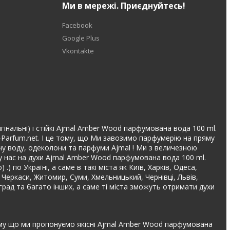
Ми в мережі. Приєднуйтесь!
Facebook
Google Plus
Vkontakte
гінальні) і стійкі Ajmal Amber Wood парфумована вода 100 ml.
-Parfum.net. І це тому, що Ми завозимо парфумерію на пряму
вану воду, одеколони та парфуми Ajmal ! Ми з величезною
у нас на духи Ajmal Amber Wood парфумована вода 100 ml.
по Україні, а саме в такі міста як Київ, Харків, Одеса,
, Черкаси, Житомир, Суми, Хмельницький, Чернівці, Львів,
град та багато інших, а саме ті міста зможуть отримати духи
тому що ми пропонуємо якісні Ajmal Amber Wood парфумована