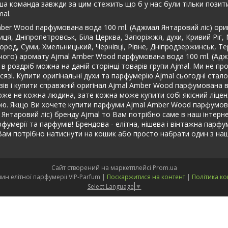
ша команда завжди за цим стежить що б у нас були тільки позити
al.
mber Wood парфумована вода 100 ml. (Аджмал Янтаровий ліс) ори
иця, Дніпропетровськ, Біла Церква, Запоріжжя, духи, Кривий Ріг,
город, Суми, Хмельницький, Чернівці, Рівне, Дніпродзержинськ, Те
очого) аромату Ajmal Amber Wood парфумована вода 100 ml. (Адж
 роздріб можна на даній сторінці товарів групи Ajmal. Ми не пр
і. Купити оригінальні духи та парфумерію Ajmal сьогодні стало н
зів і купити справжній оригінал Ajmal Amber Wood парфумована в
оже не кожна людина, зате кожна може купити собі якісний ліценз
ною. Якщо Ви хочете купити парфуми Ajmal Amber Wood парфумова
таровий ліс) бренду Ajmal то Вам потрібно саме в наш інтернет-м
рфумерії та парфумів! Брендова - елітна, нішева і вінтажна парфу
Вам потрібно натиснути на кошик або просто набрати один з на
Сайт створений на маркетплейсі
Prom.ua
Інтернет-магазин елітної парфумерії VIP-Parfum |
Поскаржитися на контент
|
Політика ко
Select Language
▼