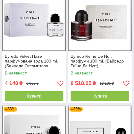
Byredo Velvet Haze
Byredo Reine De Nuit
парфумована вода 100 ml.
парфуми 100 ml. (Байредо
(Байредо Оксамитова
Реїне Де Нуїт)
серпанок)
В наявності
В наявності
4 140
8 518,25
₴
₴
6 900 ₴
13 105 ₴
Купити
Купити
–35%
–35%