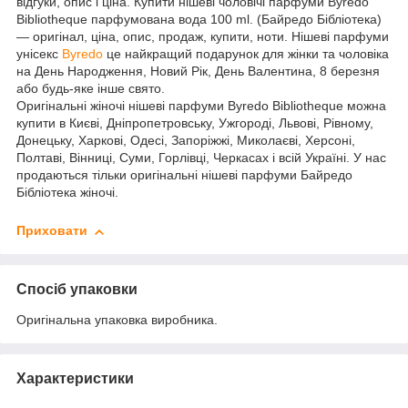
відгуки, опис і ціна. Купити нішеві чоловічі парфуми Byredo
Bibliotheque парфумована вода 100 ml. (Байредо Бібліотека)
― оригінал, ціна, опис, продаж, купити, ноти. Нішеві парфуми
унісекс
Byredo
це найкращий подарунок для жінки та чоловіка
на День Народження, Новий Рік, День Валентина, 8 березня
або будь-яке інше свято.
Оригінальні жіночі нішеві парфуми Byredo Bibliotheque можна
купити в Києві, Дніпропетровську, Ужгороді, Львові, Рівному,
Донецьку, Харкові, Одесі, Запоріжжі, Миколаєві, Херсоні,
Полтаві, Вінниці, Суми, Горлівці, Черкасах і всій Україні. У нас
продаються тільки оригінальні нішеві парфуми Байредо
Бібліотека жіночі.
Приховати
Спосіб упаковки
Оригінальна упаковка виробника.
Характеристики