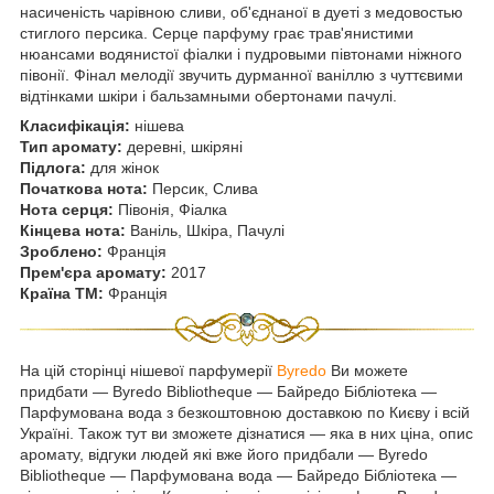
насиченість чарівною сливи, об'єднаної в дуеті з медовостью
стиглого персика. Серце парфуму грає трав'янистими
нюансами водянистої фіалки і пудровыми півтонами ніжного
півонії. Фінал мелодії звучить дурманної ваніллю з чуттєвими
відтінками шкіри і бальзамными обертонами пачулі.
Класифікація:
нішева
Тип аромату:
деревні, шкіряні
Підлога:
для жінок
Початкова нота:
Персик, Слива
Нота серця:
Півонія, Фіалка
Кінцева нота:
Ваніль, Шкіра, Пачулі
Зроблено:
Франція
Прем'єра аромату:
2017
Країна ТМ:
Франція
На цій сторінці нішевої парфумерії
Byredo
Ви можете
придбати ― Byredo Bibliotheque ― Байредо Бібліотека ―
Парфумована вода з безкоштовною доставкою по Києву і всій
Україні. Також тут ви зможете дізнатися ― яка в них ціна, опис
аромату, відгуки людей які вже його придбали ― Byredo
Bibliotheque ― Парфумована вода ― Байредо Бібліотека ―