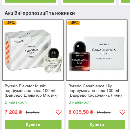
Акційні пропозиції та новинки
–45%
–45%
Byredo Elevator Music
Byredo Casablanca Lily
парфумована вода 100 ml.
парфумована вода 100 ml.
(Байредо Елеватор М'юзик)
(Байредо Касабланка Лили)
В наявності
В наявності
7 282
8 035,50
₴
₴
13 240 ₴
14 610 ₴
Купити
Купити