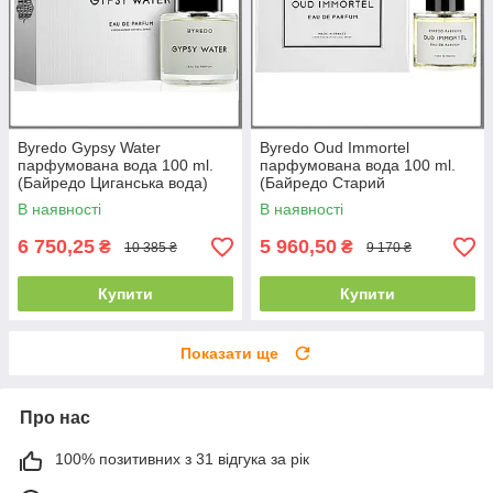
Byredo Gypsy Water
Byredo Oud Immortel
парфумована вода 100 ml.
парфумована вода 100 ml.
(Байредо Циганська вода)
(Байредо Старий
Безсмертник)
В наявності
В наявності
6 750,25
5 960,50
₴
₴
10 385 ₴
9 170 ₴
Купити
Купити
Показати ще
Про нас
100% позитивних з 31 відгука за рік