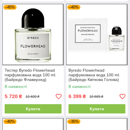
–45%
–40%
Тестер Byredo Flowerhead
Byredo Flowerhead
парфумована вода 100 ml.
парфумована вода 100 ml.
(Байредо Флаверхед)
(Байредо Квіткова Голова)
В наявності
В наявності
5 720
6 399
₴
₴
10 400 ₴
10 665 ₴
Купити
Купити
–40%
–35%