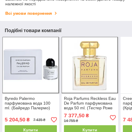
належної якості
Всі умови повернення
Подібні товари компанії
Byredo Palermo
Roja Parfums Reckless Eau
Cree
парфумована вода 100
De Parfum парфумована
парф
ml. (Байредо Палермо)
вода 50 ml. (Тестер Роже
(Крі
Парфум Реклес)
7 377,50
₴
5 204,50
7 4
₴
7 435 ₴
14 755 ₴
Купити
Купити