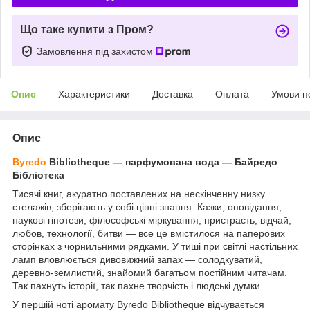
Що таке купити з Пром?
Замовлення під захистом
Опис
Характеристики
Доставка
Оплата
Умови п
Опис
Byredo
Bibliotheque ― парфумована вода ― Байредо
Бібліотека
Тисячі книг, акуратно поставлених на нескінченну низку
стелажів, зберігають у собі цінні знання. Казки, оповідання,
наукові гіпотези, філософські міркування, пристрасть, відчай,
любов, технології, битви — все це вмістилося на паперових
сторінках з чорнильними рядками. У тиші при світлі настільних
ламп вловлюється дивовижний запах — солодкуватий,
деревно-землистий, знайомий багатьом постійним читачам.
Так пахнуть історії, так пахне творчість і людські думки.
У першій ноті аромату Byredo Bibliotheque відчувається