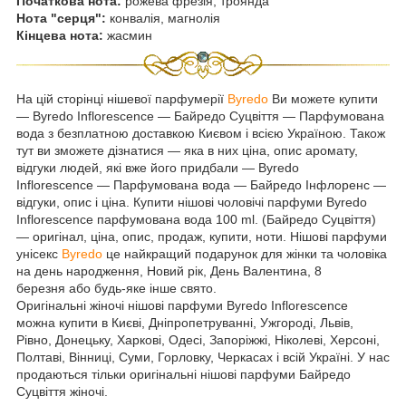
Початкова нота:
рожева фрезія, троянда
Нота "серця":
конвалія, магнолія
Кінцева нота:
жасмин
На цій сторінці нішевої парфумерії
Byredo
Ви можете купити
― Byredo Inflorescence — Байредо Суцвіття — Парфумована
вода з безплатною доставкою Києвом і всією Україною. Також
тут ви зможете дізнатися — яка в них ціна, опис аромату,
відгуки людей, які вже його придбали — Byredo
Inflorescence ― Парфумована вода — Байредо Інфлоренс —
відгуки, опис і ціна. Купити нішові чоловічі парфуми Byredo
Inflorescence парфумована вода 100 ml. (Байредо Суцвіття)
— оригінал, ціна, опис, продаж, купити, ноти. Нішові парфуми
унісекс
Byredo
це найкращий подарунок для жінки та чоловіка
на день народження, Новий рік, День Валентина, 8
березня або будь-яке інше свято.
Оригінальні жіночі нішові парфуми Byredo Inflorescence
можна купити в Києві, Дніпропетруванні, Ужгороді, Львів,
Рівно, Донецьку, Харкові, Одесі, Запоріжжі, Ніколеві, Херсоні,
Полтаві, Вінниці, Суми, Горловку, Черкасах і всій Україні. У нас
продаються тільки оригінальні нішові парфуми Байредо
Суцвіття жіночі.