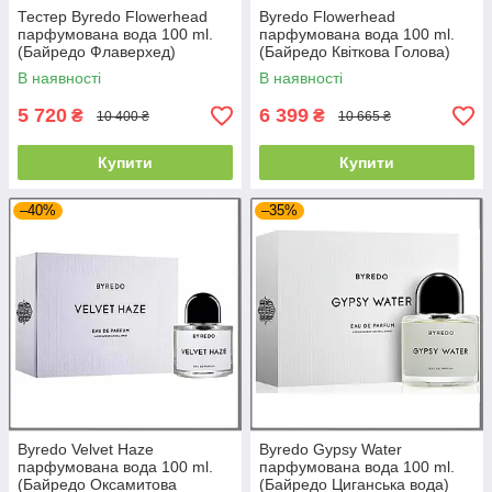
Тестер Byredo Flowerhead
Byredo Flowerhead
парфумована вода 100 ml.
парфумована вода 100 ml.
(Байредо Флаверхед)
(Байредо Квіткова Голова)
В наявності
В наявності
5 720
6 399
₴
₴
10 400 ₴
10 665 ₴
Купити
Купити
–40%
–35%
Byredo Velvet Haze
Byredo Gypsy Water
парфумована вода 100 ml.
парфумована вода 100 ml.
(Байредо Оксамитова
(Байредо Циганська вода)