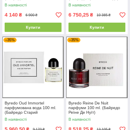
серпанок)
В наявності
В наявності
4 140
6 750,25
₴
₴
6 900 ₴
10 385 ₴
Купити
Купити
–35%
–35%
Byredo Oud Immortel
Byredo Reine De Nuit
парфумована вода 100 ml.
парфуми 100 ml. (Байредо
(Байредо Старий
Реїне Де Нуїт)
Безсмертник)
В наявності
В наявності
5 960,50
8 518,25
₴
₴
9 170 ₴
13 105 ₴