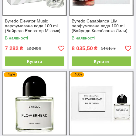
Byredo Elevator Music
Byredo Casablanca Lily
парфумована вода 100 ml.
парфумована вода 100 ml.
(Байредо Елеватор М'юзик)
(Байредо Касабланка Лили)
В наявності
В наявності
7 282
8 035,50
₴
₴
13 240 ₴
14 610 ₴
Купити
Купити
–45%
–40%