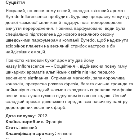
Суцвіття
Яскравий, по-весняному свіжий, солодко-квітковий аромат
Byredo Inflorescence пробудить будь-яку прекрасну жінку від
довгої «зимової сплячки» й подарує нові, неперевершені
відчуття переродження. Новинка парфумованої води була
спеціально підготовлена до нового весняного сезону
шведськими парфумерами компанії Byredo, щоб надихнути
всіх жінок планети на весняний стрибок настрою в бік
найдієвіших емоцій.
Повністю квітковий букет аромату дав йому
назву Inflorescence — «Соцвітіння», відбиваючи повну гаму
шикарних ароматів альпійських квітів під час першого
весняного відтіпання. Стримана магнолія, запаморочлива
конвалія, прекрасна рожева фрезія, багата сильна троянда та
неймовірно солодкий жасмин складають справжню симфонію
весни, яка лунає гулкою відлунням із вашою ходою. Легкий
солодкий аромат дивовижно передає всю насичену палітру
дорогоцінних весняних фарб.
Дата випуску:
2013
Країна-виробник:
Франція
Стать:
жіночий
Класифікація аромату:
квіткові