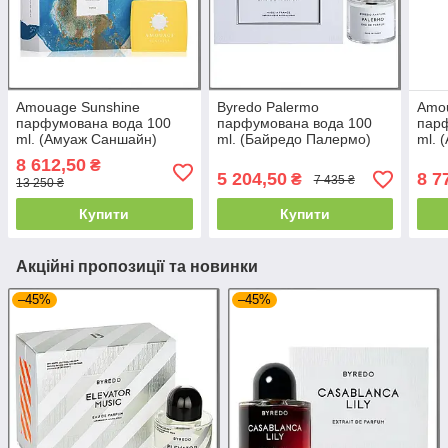
Amouage Sunshine
Byredo Palermo
Amo
парфумована вода 100
парфумована вода 100
пар
ml. (Амуаж Саншайн)
ml. (Байредо Палермо)
ml. 
8 612,50
₴
5 204,50
8 7
₴
7 435 ₴
13 250 ₴
Купити
Купити
Акційні пропозиції та новинки
–45%
–45%