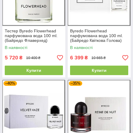
Тестер Byredo Flowerhead
Byredo Flowerhead
парфумована вода 100 ml.
парфумована вода 100 ml.
(Байредо Флаверхед)
(Байредо Квіткова Голова)
В наявності
В наявності
5 720
6 399
₴
₴
10 400 ₴
10 665 ₴
Купити
Купити
–40%
–35%