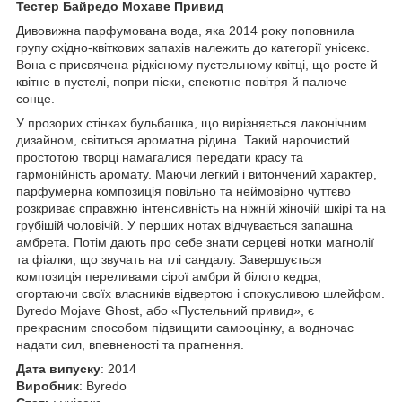
Тестер Байредо Мохаве Привид
Дивовижна парфумована вода, яка 2014 року поповнила
групу східно-квіткових запахів належить до категорії унісекс.
Вона є присвячена рідкісному пустельному квітці, що росте й
квітне в пустелі, попри піски, спекотне повітря й палюче
сонце.
У прозорих стінках бульбашка, що вирізняється лаконічним
дизайном, світиться ароматна рідина. Такий нарочистий
простотою творці намагалися передати красу та
гармонійність аромату. Маючи легкий і витончений характер,
парфумерна композиція повільно та неймовірно чуттєво
розкриває справжню інтенсивність на ніжній жіночій шкірі та на
грубішій чоловічій. У перших нотах відчувається запашна
амбрета. Потім дають про себе знати серцеві нотки магнолії
та фіалки, що звучать на тлі сандалу. Завершується
композиція переливами сірої амбри й білого кедра,
огортаючи своїх власників відвертою і спокусливою шлейфом.
Byredo Mojave Ghost, або «Пустельний привид», є
прекрасним способом підвищити самооцінку, а водночас
надати сил, впевненості та прагнення.
Дата випуску
: 2014
Виробник
: Byredo