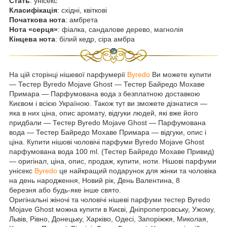
Стать
: унісекс
Класифікація
: східні, квіткові
Початкова нота
: амбрета
Нота «серця»
: фіалка, сандалове дерево, магнолія
Кінцева нота
: білий кедр, сіра амбра
На цій сторінці нішевої парфумерії
Byredo
Ви можете купити
― Тестер Byredo Mojave Ghost ― Тестер Байредо Мохаве
Примара — Парфумована вода з безплатною доставкою
Києвом і всією Україною. Також тут ви зможете дізнатися —
яка в них ціна, опис аромату, відгуки людей, які вже його
придбали — Тестер Byredo Mojave Ghost ― Парфумована
вода — Тестер Байредо Мохаве Примара — відгуки, опис і
ціна. Купити нішові чоловічі парфуми Byredo Mojave Ghost
парфумована вода 100 ml. (Тестер Байредо Мохаве Привид)
— оригінал, ціна, опис, продаж, купити, ноти. Нішові парфуми
унісекс
Byredo
це найкращий подарунок для жінки та чоловіка
на день народження, Новий рік, День Валентина, 8
березня або будь-яке інше свято.
Оригінальні жіночі та чоловічі нішеві парфуми тестер Byredo
Mojave Ghost можна купити в Києві, Дніпропетровську, Ужому,
Львів, Рівно, Донецьку, Харківо, Одесі, Запоріжжя, Миколая,