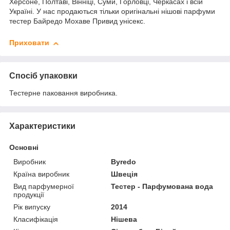
Херсоне, Полтаві, Вінніці, Суми, Горловці, Черкасах і всій
Україні. У нас продаються тільки оригінальні нішові парфуми
тестер Байредо Мохаве Привид унісекс.
Приховати
Спосіб упаковки
Тестерне паковання виробника.
Характеристики
Основні
Виробник
Byredo
Країна виробник
Швеція
Вид парфумерної
Тестер - Парфумована вода
продукції
Рік випуску
2014
Класифікація
Нішева