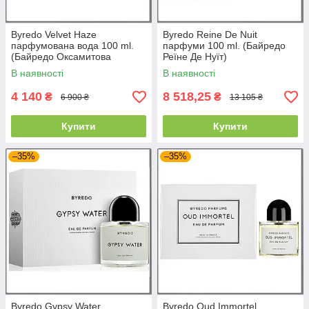
Byredo Velvet Haze
Byredo Reine De Nuit
парфумована вода 100 ml.
парфуми 100 ml. (Байредо
(Байредо Оксамитова
Реїне Де Нуїт)
серпанок)
В наявності
В наявності
4 140
8 518,25
₴
₴
6 900 ₴
13 105 ₴
Купити
Купити
–35%
–35%
Byredo Gypsy Water
Byredo Oud Immortel