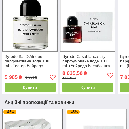
Byredo Bal D'Afrique
Byredo Casablanca Lily
Byre
парфумована вода 100
парфумована вода 100
пар
ml. (Тестер Байредо
ml. (Байредо Касабланка
ml. 
Африканський Бал)
Лили)
Афри
8 035,50
₴
5 985
7 0
₴
8 550 ₴
14 610 ₴
Купити
Купити
Акційні пропозиції та новинки
–45%
–45%