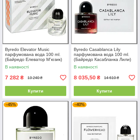
Byredo Elevator Music
Byredo Casablanca Lily
парфумована вода 100 ml.
парфумована вода 100 ml.
(Байредо Елеватор М'юзик)
(Байредо Касабланка Лили)
В наявності
В наявності
7 282
8 035,50
₴
₴
13 240 ₴
14 610 ₴
Купити
Купити
–45%
–40%