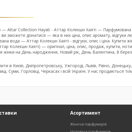
— Attar Collection Hayati - Аттар Колекшн Хаяті — Парфумована
ви зможете дізнатися — яка в них ціна, опис аромату, відгуки л
ана вода — Аттар Колекшн Хаяті - відгуки, опис і ціна. Купити жі
Аттар Колекшн Хаяті) — оригінал, ціна, опис, продаж, купити, ноти
 жінки на День народження, Новий рік, День Валентина, 8 бере
пити в Києві, Дніпропетровську, Ужгороді, Львів, Рівно, Донецьку,
иці, Суми, Горловці, Черкасах і всій Україні. У нас продаються тіл
ставки
Асортимент
Жіноча парфумерія
Чоловіча парфумерія