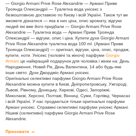
― Giorgio Armani Prive Rose Alexandrie ― Армані Приве
Троянда Олександрії ― Туалетна вода унісекс з
безкоштовною доставкою по Києву і всій Україні. Також тут ви
зможете дізнатися ― яка в них ціна, опис аромату, відгуки
людей які вже його придбали ― Giorgio Armani Prive Rose
Alexandrie ― Туалетна вода ― Армані Приве Троянда
Олександрії ― відгуки, опис і ціна. Купити духи Giorgio Armani
Prive Rose Alexandrie туалетна вода 100 ml. (Армані Приве
Троянда Олександрії) ― оригінал, відгуки, ціна, опис, продаж,
купити, ноти. Унісекс (чоловічі та жіночі) парфуми
Giorgio
Armani
це найкращий подарунок для чоловіка і жінки на: День
Народження, Новий Рік, День Валентина, 14 або будь-яке
інше свято. Духи Джорджіо Армані унісекс.
Оригінальні селективні парфуми Giorgio Armani Prive Rose
Alexandrie можна купити в Києві, Дніпропетровську, Ужгороді,
Львові, Рівному, Донецьку, Харкові, Одесі, Запоріжжі,
Миколаєві, Херсоні, Полтаві, Вінниці, Суми, Горлівці, Черкасах
і всій Україні. У нас продаються тільки оригінальні парфуми
Армані унісекс. Справжні селективні парфуми унісекс Армані.
Нішеві (селективні) парфуми Giorgio Armani Prive Rose
Alexandrie.
Приховати