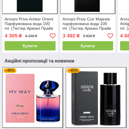
Armani Prive Amber Orient
Armani Prive Cuir Majeste
Arma
Парфумована вода 100
парфумована вода 100
Anti
ml. (Тестер Армані Прайв
ml. (Тестер Армані Прайв
ml. 
Амбре Орієнт)
Кур Мережив)
Стар
4 305
3 492
4 6
₴
₴
6 150 ₴
5 820 ₴
Купити
Купити
Акційні пропозиції та новинки
–45%
–45%