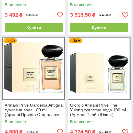
Мережив)
Пассионе Интенс)
В наявності
В наявності
3 492
3 516,50
₴
₴
5 820 ₴
5 410 ₴
Купити
Купити
–35%
–35%
Armani Prive Gardenia Antigua
Giorgio Armani Prive The
туалетна вода 100 ml.
Yulong туалетна вода 100 ml.
(Армані Привіта Стародавня
(Армані Прайв Юлонг)
Гарденія)
В наявності
В наявності
4 680
4 374,50
₴
₴
7 200 ₴
6 730 ₴