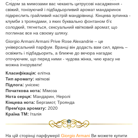
Слідом за мимозами вас чекають цитрусові насадження -
свіжий, тонізуючий і підбадьорливий аромат мандаринок
підкреслить грайливий настрій мандрівниці. Кінцева зупинка -
клумби з трояндами, з яких буквально фонтаном б'є
солодкий, тягнеться, сексуальний квітковий аромат, що
поглинає все на своєму шляху.
Giorgio Armani Armani Prive Rose Alexandrie – це
універсальний парфум. Вранці він додасть вам сил, вдень –
освіжить і підбадьорить, а ближче до вечора нагадає
оточуючим, що перед ними - чудова жінка, чию красу не
можна ігнорувати!
Класифікація:
елітна
Тип аромату:
квіткові
Підлога:
унісекс
Початкова нота:
Мімоза
Нота серця:
Мандарин, Неролі
Кінцева нота:
Бергамот, Троянда
Прем'єра аромату:
2020
Країна ТМ:
Італія
На цій сторінці парфумерії
Giorgio Armani
Ви можете купити