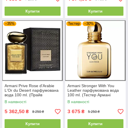
Купити
Купити
–35%
Тестер
–30%
Armani Prive Rose d'Arabie
Armani Stronger With You
L'Or du Desert парфумована
Leather парфумована вода
вода 100 ml. (Прайв
100 ml. (Тестер Армані
Арабська Троянда Золото
Стронгер Віз Ю Лезер)
В наявності
В наявності
пустелі)
5 362,50
3 675
₴
₴
8 250 ₴
5 250 ₴
Купити
Купити