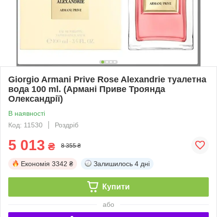
Giorgio Armani Prive Rose Alexandrie туалетна
вода 100 ml. (Армані Приве Троянда
Олександрії)
В наявності
Код: 11530
Роздріб
5 013
₴
8 355 ₴
Економія
3342 ₴
Залишилось
4 дні
Купити
або