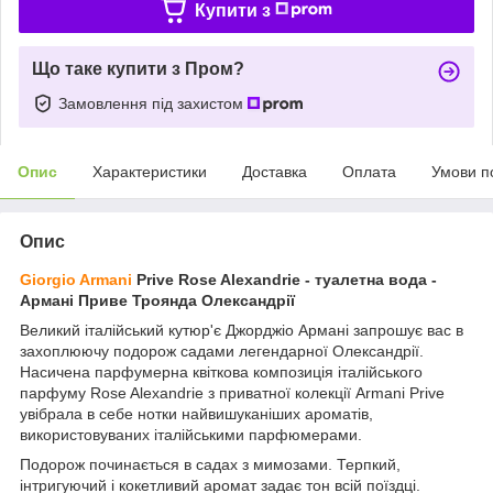
Купити з
Що таке купити з Пром?
Замовлення під захистом
Опис
Характеристики
Доставка
Оплата
Умови п
Опис
Giorgio Armani
Prive Rose Alexandrie - туалетна вода -
Армані Приве Троянда Олександрії
Великий італійський кутюр'є Джорджіо Армані запрошує вас в
захоплюючу подорож садами легендарної Олександрії.
Насичена парфумерна квіткова композиція італійського
парфуму Rose Alexandrie з приватної колекції Armani Prive
увібрала в себе нотки найвишуканіших ароматів,
використовуваних італійськими парфюмерами.
Подорож починається в садах з мимозами. Терпкий,
інтригуючий і кокетливий аромат задає тон всій поїздці.