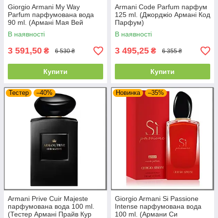
Giorgio Armani My Way
Armani Code Parfum парфум
Parfum парфумована вода
125 ml. (Джорджіо Армані Код
90 ml. (Армані Мая Вей
Парфум)
Парфуми)
В наявності
В наявності
3 591,50
3 495,25
₴
₴
6 530 ₴
6 355 ₴
Купити
Купити
Тестер
–40%
Новинка
–35%
Armani Prive Cuir Majeste
Giorgio Armani Si Passione
парфумована вода 100 ml.
Intense парфумована вода
(Тестер Армані Прайв Кур
100 ml. (Армани Си