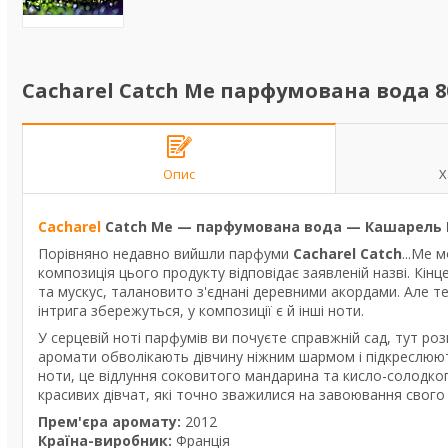
Cacharel Catch Me парфумована вода 8
Опис
Х
Cacharel
Catch Me — парфумована вода — Кашарель 
Порівняно недавно вийшли парфуми
Cacharel Catch
...Me 
композиція цього продукту відповідає заявленій назві. Кінц
та мускус, талановито з'єднані деревними акордами. Але те
інтрига збережуться, у композиції є й інші ноти.
У серцевій ноті парфумів ви почуєте справжній сад, тут розк
аромати обволікають дівчину ніжним шармом і підкреслюють
ноти, це відлуння соковитого мандарина та кисло-солодк
красивих дівчат, які точно зважилися на завоювання свого 
Прем'єра аромату:
2012
Країна-виробник:
Франція