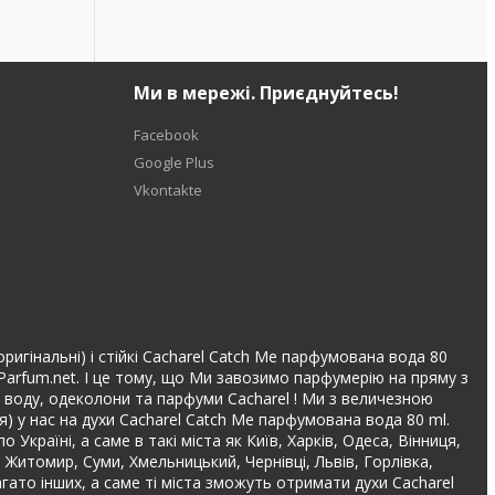
Ми в мережі. Приєднуйтесь!
Facebook
Google Plus
Vkontakte
ригінальні) і стійкі Cacharel Catch Me парфумована вода 80
Parfum.net. І це тому, що Ми завозимо парфумерію на пряму з
ану воду, одеколони та парфуми Cacharel ! Ми з величезною
) у нас на духи Cacharel Catch Me парфумована вода 80 ml.
раїні, а саме в такі міста як Київ, Харків, Одеса, Вінниця,
, Житомир, Суми, Хмельницький, Чернівці, Львів, Горлівка,
гато інших, а саме ті міста зможуть отримати духи Cacharel