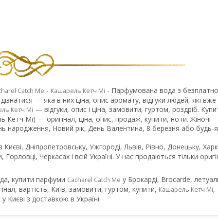
-
- Парфумована вода з безплатн
charel Catch Me
Кашарель Кетч Мі
ізнатися — яка в них ціна, опис аромату, відгуки людей, які вже
— відгуки, опис і ціна, замовити, гуртом, роздріб. Купи
ль Кетч Мі
 Кетч Мі) — оригінал, ціна, опис, продаж, купити, ноти. Жіночі
ь народження, Новий рік, День Валентина, 8 березня або будь-я
Києві, Дніпропетровську, Ужгороді, Львів, Рівно, Донецьку, Харк
, Горловці, Черкасах і всій Україні. У нас продаються тільки оригі
да, купити парфуми
у Брокарді, Brocarde, летуал
Cacharel Catch Me
інал, вартість, Київ, замовити, гуртом, купити,
,
Кашарель Кетч Мі
у Києві з доставкою в Україні.
e