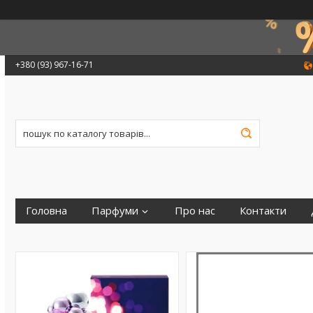
+380 (93) 967-16-71
Головна
Парфуми
Про нас
Контакти