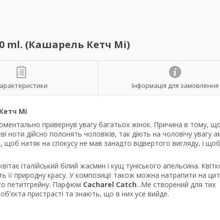
0 ml. (Кашарель Кетч Мі)
арактеристики
Інформація для замовлення
Кетч Мі
моментально привернув увагу багатьох жінок. Причина в тому, що
еві ноти дійсно полонять чоловіків, так діють на чоловічу увагу 
, щоб натяк на спокусу не мав занадто відвертого вигляду, і що
вітає італійський білий жасмин і кущ туніського апельсина. Квітк
 її природну красу. У композиції також можна натрапити на цит
ого петитгрейну. Парфюм
Cacharel Catch
...Me створений для тих
об'єкта пристрасті та знають, що в них усе вийде.