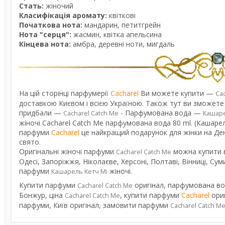
Стать:
жіночий
Класифікація аромату:
квіткові
Початкова нота:
мандарин, петитгрейн
Нота "серця":
жасмин, квітка апельсина
Кінцева нота:
амбра, деревні ноти, мигдаль
На цій сторінці парфумерії
Cacharel
Ви можете купити —
Ca
доставкою Києвом і всією Україною. Також тут ви зможете д
придбали —
- Парфумована вода —
Cacharel Catch Me
Кашаре
жіночі Cacharel Catch Me парфумована вода 80 ml. (Кашарель
парфуми
Cacharel
це найкращий подарунок для жінки на Ден
свято.
Оригінальні жіночі парфуми
можна купити в 
Cacharel Catch Me
Одесі, Запоріжжя, Ніколаєве, Херсоні, Полтаві, Вінниці, Суми
парфуми
жіночі.
Кашарель Кетч Мі
Купити парфуми
оригінал, парфумована во
Cacharel Catch Me
Бонжур, ціна
, купити парфуми
Cacharel
ориг
Cacharel Catch Me
парфуми, Київ оригінал, замовити парфуми
Cacharel Catch M