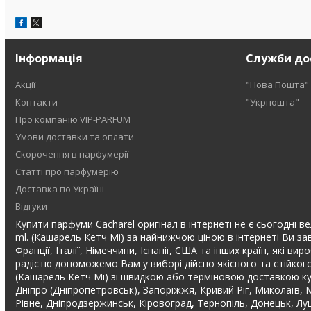
Інформація
Служби до
Акції
"Нова Пошта"
Контакти
"Укрпошта"
Про компанію VIP-PARFUM
Умови доставки та оплати
Скорочення в парфумерії
Статті про парфумерію
Доставка по Україні
Відгуки
Купити парфуми Cacharel оригінал в інтернеті не є сьогодні в
ml. (Кашарель Кетч Мі) за найнижчою ціною в інтернеті Ви за
Франції, Італії, Німеччини, Іспанії, США та інших країн, які
радістю допоможемо Вам у виборі дійсно якісного та стійког
(Кашарель Кетч Мі) зі швидкою або терміновою доставкою кур'є
Дніпро (Дніпропетровськ), Запоріжжя, Кривий Ріг, Миколаїв, М
Рівне, Дніпродзержинськ, Кіровоград, Тернопіль, Донецьк, Лу