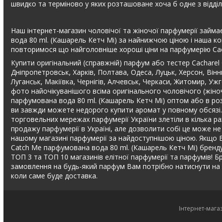
швидко та терміново у яких розташоване хоча б одне з відді
Наш інтернет-магазин чоловічої та жіночої парфумерії займає
вода 80 ml. (Кашарель Кетч Мі) за найнижчою ціною і наша ко
повторимося що найголовніше хороші ціни на парфумерію Cac
Купити оригінальний (справжній) парфум або тестер Cacharel
Дніпропетровськ, Харків, Полтава, Одеса, Луцьк, Херсон, Вінн
Луганськ, Макіївка, Чернігів, Алчевськ, Черкаси, Житомир, Уж
фото найочікуванішого всіма оригінального чоловічого (жіно
парфумована вода 80 ml. (Кашарель Кетч Мі) оптом або в розд
ви завжди можете недорого купити аромат у повному обсязі. К
торговельних мережах парфумерії України злетіли в кілька ра
продажу парфумерії в Україні, але дозволити собі це може не 
нашому магазині парфумерії за найдоступнішою ціною. Якщо В
Catch Me парфумована вода 80 ml. (Кашарель Кетч Мі) бренду Ca
ТОП 3 та ТОП 10 магазинів елітної парфумерії та парфумів! Бр
замовлення на будь-який парфум Вам потрібно натиснути на
коли саме буде доставка.