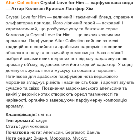
Attar Collection
Crystal Love for Him — парфумована вода
— Аттар Колекшн Кристал Лав фор Хім
Crystal Love for Him — величний і таємничий бленд, справжня
ольфакторна пригода. Його ліричний герой — яскравий і
харизматичний, що розбурхує уяву та бентежне серце.
Композиція Crystal Love for Him — це виклик класичним
ароматам. Парфумери Attar Collection вийшли за межі
традиційного сприйняття арабських парфумів і створили
абсолютно нову та незвичайну композицію. База з м'якої
амбри й оксамитових шкіряних нот відразу надає звучанню
аромату об'єму, підкреслюючи його східний характер. У серці
домінують зухвалі ноти мускусу та соковита черешня.
Нетипкова для арабської парфумерії нота вершкового
морозива згладжує різкість і насиченість бази, і аромат звучить
сучасно та свіжо. Поєднання марокканського апельсина та
ванілі у верхніх нотах створюють ореол таємничості та
чарівності, органічно завершуючи парфумерну композицію
аромату.
Класифікація:
елітна
Тип аромата:
східні
Стать:
для чоловіків
Початкова нота:
Апельсин, Бергамот, Ваніль
Нота серця:
Вишня, Морозиво, Мускус