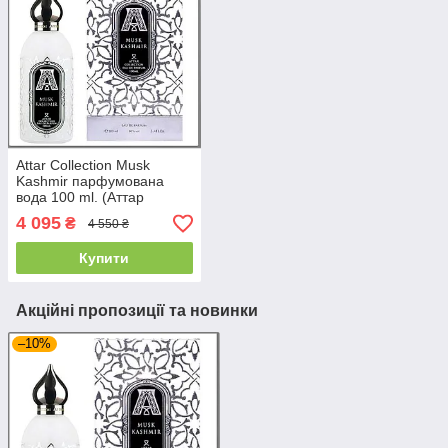
Attar Collection Musk
Kashmir парфумована
вода 100 ml. (Аттар
Колекшн Маск Кашмір)
4 095
₴
4 550 ₴
Купити
Акційні пропозиції та новинки
–10%