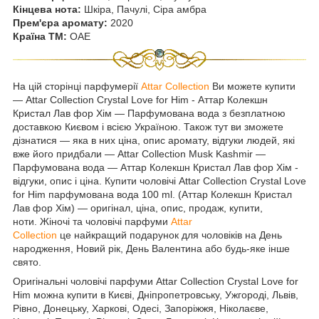
Кінцева нота:
Шкіра, Пачулі, Сіра амбра
Прем'єра аромату:
2020
Країна ТМ:
ОАЕ
На цій сторінці парфумерії
Attar Collection
Ви можете купити
— Attar Collection Crystal Love for Him - Аттар Колекшн
Кристал Лав фор Хім — Парфумована вода з безплатною
доставкою Києвом і всією Україною. Також тут ви зможете
дізнатися — яка в них ціна, опис аромату, відгуки людей, які
вже його придбали — Attar Collection Musk Kashmir —
Парфумована вода — Аттар Колекшн Кристал Лав фор Хім -
відгуки, опис і ціна. Купити чоловічі Attar Collection Crystal Love
for Him парфумована вода 100 ml. (Аттар Колекшн Кристал
Лав фор Хім) — оригінал, ціна, опис, продаж, купити,
ноти. Жіночі та чоловічі парфуми
Attar
Collection
це найкращий подарунок для чоловіків на День
народження, Новий рік, День Валентина або будь-яке інше
свято.
Оригінальні чоловічі парфуми Attar Collection Crystal Love for
Him можна купити в Києві, Дніпропетровську, Ужгороді, Львів,
Рівно, Донецьку, Харкові, Одесі, Запоріжжя, Ніколаєве,