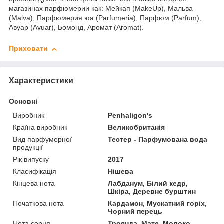
магазинах парфюмерии как: Мейкап (MakeUp), Мальва
(Malva), Парфюмерия юа (Parfumeria), Парфюм (Parfum),
Авуар (Avuar), Бомонд, Аромат (Aromat).
Приховати
Характеристики
Основні
Виробник
Penhaligon's
Країна виробник
Великобританія
Вид парфумерної
Тестер - Парфумована вода
продукції
Рік випуску
2017
Класифікація
Нішева
Кінцева нота
Лабданум, Білий кедр,
Шкіра, Деревне бурштин
Початкова нота
Кардамон, Мускатний горіх,
Чорний перець
Нота серця
Троянда, Мате, Молоко