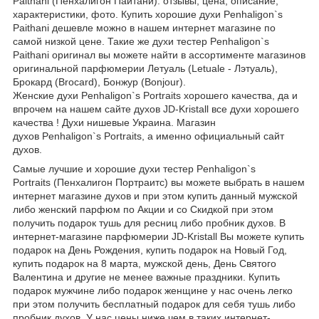
Paithani (Пенхалигон Пайтани): отзывы, цена, описание,
характеристики, фото. Купить хорошие духи Penhaligon`s
Paithani дешевле можно в нашем интернет магазине по
самой низкой цене. Такие же духи тестер Penhaligon`s
Paithani оригинал вы можете найти в ассортименте магазинов
оригинальной парфюмерии Летуаль (Letuale - Лэтуаль),
Брокард (Brocard), Бонжур (Bonjour).
Женские духи Penhaligon`s Portraits хорошего качества, да и
впрочем на нашем сайте духов JD-Kristall все духи хорошего
качества ! Духи нишевые Украина. Магазин
духов Penhaligon`s Portraits, а именно официальный сайт
духов.
Самые лучшие и хорошие духи тестер Penhaligon`s
Portraits (Пенхалигон Портраитс) вы можете выбрать в нашем
интернет магазине духов и при этом купить данный мужской
либо женский парфюм по Акции и со Скидкой при этом
получить подарок тушь для ресниц либо пробник духов. В
интернет-магазине парфюмерии JD-Kristall Вы можете купить
подарок на День Рождения, купить подарок на Новый Год,
купить подарок на 8 марта, мужской день, День Святого
Валентина и другие не менее важные праздники. Купить
подарок мужчине либо подарок женщине у нас очень легко
при этом получить бесплатный подарок для себя тушь либо
пробник духов. У нас цены ниже чем в таких интернет-