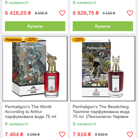
Месьє Борегар)
В наявності
В наявності
6 416,25
6 828,75
₴
₴
8 555 ₴
9 105 ₴
Купити
Купити
Новинка
–20%
–20%
Penhaligon's The World
Penhaligon's The Bewitching
According to Arthur
Yasmine парфумована вода
парфумована вода 75 ml.
75 ml. (Пенхалигон Чарівна
(Пенхалигон «Світ очима
Ясмін)
В наявності
В наявності
Артура»)
7 404
7 616
₴
₴
9 255 ₴
9 520 ₴