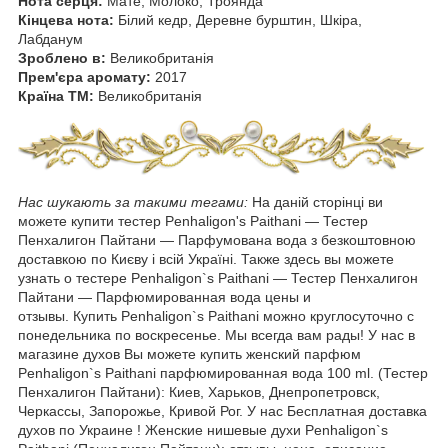
Нота серця:
Мате, Молоко, Троянда
Кінцева нота:
Білий кедр, Деревне бурштин, Шкіра,
Лабданум
Зроблено в:
Великобританія
Прем'єра аромату:
2017
Країна ТМ:
Великобританія
Нас шукають за такими тегами:
На даній сторінці ви
можете купити тестер Penhaligon's Paithani ― Тестер
Пенхалигон Пайтани ― Парфумована вода з безкоштовною
доставкою по Києву і всій Україні. Также здесь вы можете
узнать о тестере Penhaligon`s Paithani ― Тестер Пенхалигон
Пайтани ― Парфюмированная вода цены и
отзывы. Купить Penhaligon`s Paithani можно круглосуточно с
понедельника по воскресенье. Мы всегда вам рады! У нас в
магазине духов Вы можете купить женский парфюм
Penhaligon`s Paithani парфюмированная вода 100 ml. (Тестер
Пенхалигон Пайтани): Киев, Харьков, Днепропетровск,
Черкассы, Запорожье, Кривой Рог. У нас Бесплатная доставка
духов по Украине ! Женские нишевые духи Penhaligon`s