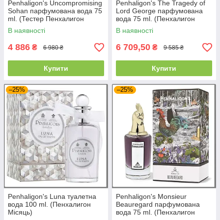
Penhaligon's Uncompromising
Penhaligon's The Tragedy of
Sohan парфумована вода 75
Lord George парфумована
ml. (Тестер Пенхалигон
вода 75 ml. (Пенхалигон
Безкомпромісний Сохан)
Трагедія лорда Джорджа)
В наявності
В наявності
4 886
6 709,50
₴
₴
6 980 ₴
9 585 ₴
Купити
Купити
–25%
–25%
Penhaligon's Luna туалетна
Penhaligon's Monsieur
вода 100 ml. (Пенхалигон
Beauregard парфумована
Місяць)
вода 75 ml. (Пенхалигон