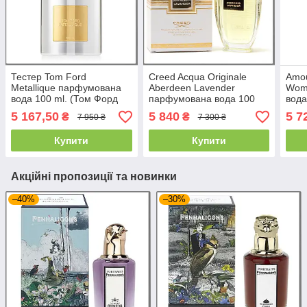
Тестер Tom Ford
Creed Acqua Originale
Amou
Metallique парфумована
Aberdeen Lavender
Wom
вода 100 ml. (Том Форд
парфумована вода 100
вода
Металік)
ml. (Крид Аква Оригінал
Аму
5 167,50
5 840
5 7
₴
₴
7 950 ₴
7 300 ₴
Абердин Лаванда)
Вум
Купити
Купити
Акційні пропозиції та новинки
–40%
–30%