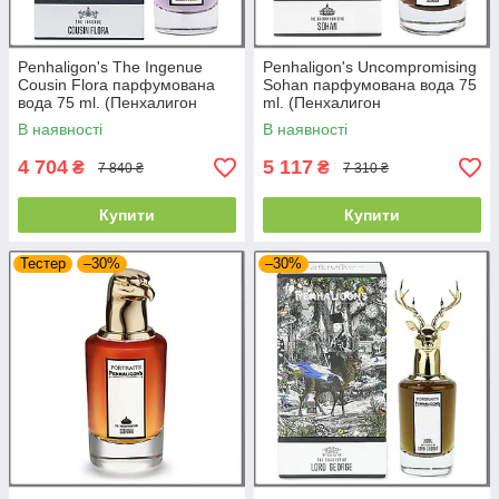
Penhaligon's The Ingenue
Penhaligon's Uncompromising
Cousin Flora парфумована
Sohan парфумована вода 75
вода 75 ml. (Пенхалигон
ml. (Пенхалигон
Кузіна Флора)
Безкомпромісний Сохан)
В наявності
В наявності
4 704
5 117
₴
₴
7 840 ₴
7 310 ₴
Купити
Купити
Тестер
–30%
–30%