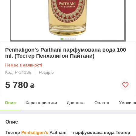
Penhaligon's Paithani парфумована вода 100
ml. (Тестер Пенхалигон Пайтани)
Немає в наявності
Код: P-34336
Роздріб
5 780
₴
Опис
Характеристики
Доставка
Оплата
Умови п
Опис
Тестер
Penhaligon's
Paithani ― парфумована вода Тестер