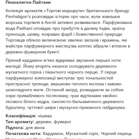
Пенхалигон Пайтани
Колекція ароматів «Торгові маршрути» британського бренду
Penhaligon's розповідає історію про часи, коли зовнішня
морська торгівля в Англії активно розвивалася. Парфумована
вода Paithani оповідає про прибуття в далеку Індію, країну
прянощів, шовку, яскравих фарб і божественної природи.
Торговців облило величезною хвилею запахів і вражень, які
майстри парфумерного мистецтва копітко зібрали і втілили в
деревно-фужерном букеті.
Пряний кардамон м'яко відкриває звучання першої ноти
мелодії. Йому вторять нюанси солодкувато-деревного
мускатного горіха і пікантного чорного перцю. У серце
парфумерної композиції виступає тріо тональностей
пристрасної троянди, вершково-теплого молока і кавово-
шоколадного мате. Останній акорд, розкидаючи за собою
іскри привабливого післясмаку, грає відтінками хвойно-
лісового білого кедра, смолисто-бальзамічного деревного
бурштину, чуттєвої шкіри і мускусно-приємного лабданума.
Класифікація:
нішева
Тип аромату:
деревні, фужерні
Підлога:
для жінок
Початкова нота:
Кардамон, Мускатний горіх, Чорний перець