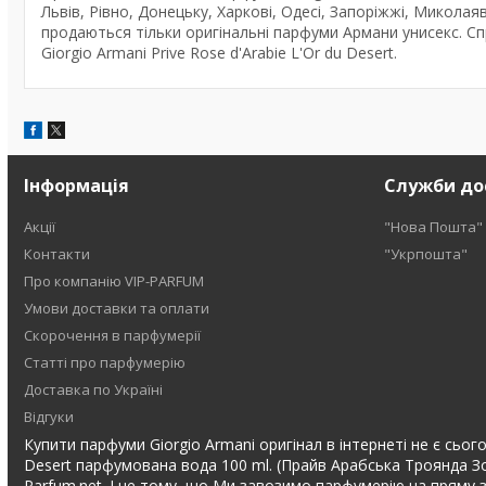
Львів, Рівно, Донецьку, Харкові, Одесі, Запоріжжі, Миколаяве,
продаються тільки оригінальні парфуми Армани унисекс. Спр
Giorgio Armani Prive Rose d'Arabie L'Or du Desert.
Інформація
Служби до
Акції
"Нова Пошта"
Контакти
"Укрпошта"
Про компанію VIP-PARFUM
Умови доставки та оплати
Скорочення в парфумерії
Статті про парфумерію
Доставка по Україні
Відгуки
Купити парфуми Giorgio Armani оригінал в інтернеті не є сьогод
Desert парфумована вода 100 ml. (Прайв Арабська Троянда Зо
Parfum.net. І це тому, що Ми завозимо парфумерію на пряму з Ф