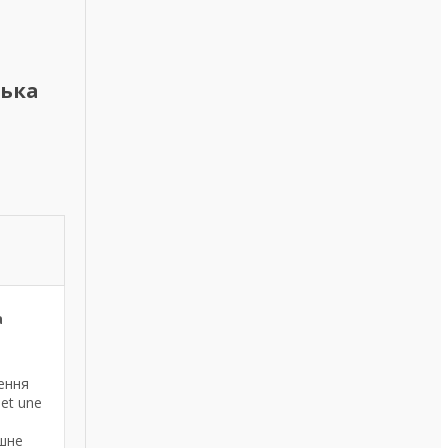
ська
а
нення
et une
ішне