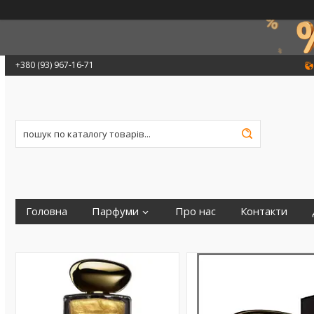
+380 (93) 967-16-71
Головна
Парфуми
Про нас
Контакти