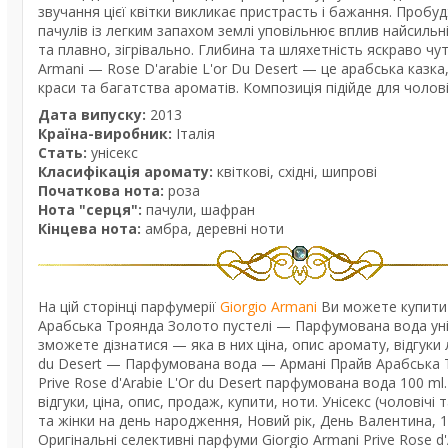
звучання цієї квітки викликає пристрасть і бажання. Проб
пачулів із легким запахом землі уповільнює вплив найсиль
та плавно, зігрівально. Глибина та шляхетність яскраво чутн
Armani — Rose D'arabie L'or Du Desert — це арабська казка
краси та багатства ароматів. Композиція підійде для чолові
Дата випуску:
2013
Країна-виробник:
Італія
Стать:
унісекс
Класифікація аромату:
квіткові, східні, шипрові
Початкова нота:
роза
Нота "серця":
пачули, шафран
Кінцева нота:
амбра, деревні ноти
На цій сторінці парфумерії
Giorgio Armani
Ви можете купити —
Арабська Троянда Золото пустелі — Парфумована вода уніс
зможете дізнатися — яка в них ціна, опис аромату, відгуки 
du Desert — Парфумована вода — Армані Прайв Арабська Тр
Prive Rose d'Arabie L'Or du Desert парфумована вода 100 
відгуки, ціна, опис, продаж, купити, ноти. Унісекс (чоловічі
та жінки на день народження, Новий рік, День Валентина, 
Оригінальні селективні парфуми Giorgio Armani Prive Rose d