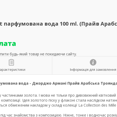
ert парфумована вода 100 ml. (Прайв Араб
упити будь-який товар не покидаючи сайту.
арактеристики
Інформація для замовлення
парфумована вода - Джорджо Армані Прайв Арабська Троянд
у частинками золота. І мова не тільки про дивовижний квітковий
 композиції. Ідея золотого піску у флаконі стала наслідком натх
ся обмеженим накладом у складі колекції La Collection des Mille 
ід час знайомства з композицією. Ніжне, тонке і водночас розк