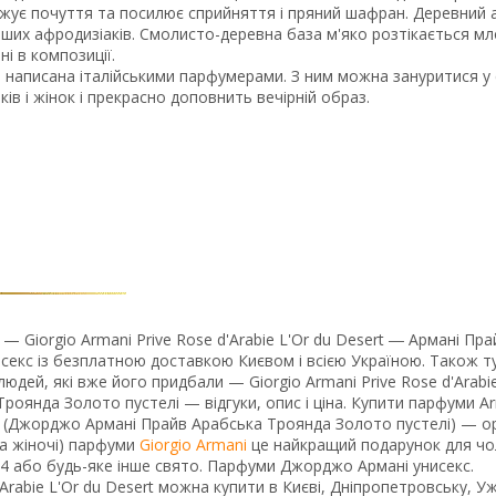
уджує почуття та посилює сприйняття і пряний шафран. Деревний
ніших афродизіаків. Смолисто-деревна база м'яко розтікається м
і в композиції.
, написана італійськими парфумерами. З ним можна зануритися у 
ків і жінок і прекрасно доповнить вечірній образ.
 Giorgio Armani Prive Rose d'Arabie L'Or du Desert ― Армані Пра
екс із безплатною доставкою Києвом і всією Україною. Також т
людей, які вже його придбали — Giorgio Armani Prive Rose d'Arabie
оянда Золото пустелі — відгуки, опис і ціна. Купити парфуми A
ml. (Джорджо Армані Прайв Арабська Троянда Золото пустелі) — ор
 та жіночі) парфуми
Giorgio Armani
це найкращий подарунок для чо
14 або будь-яке інше свято. Парфуми Джорджо Армані унисекс.
'Arabie L'Or du Desert можна купити в Києві, Дніпропетровську, Уж