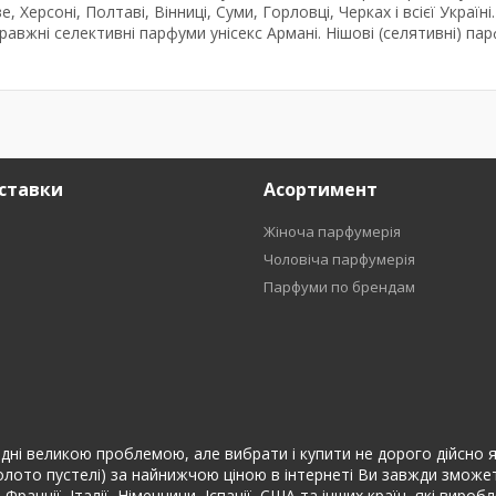
 Херсоні, Полтаві, Вінниці, Суми, Горловці, Черках і всієї Україні.
авжні селективні парфуми унісекс Армані. Нішові (селятивні) па
ставки
Асортимент
Жіноча парфумерія
Чоловіча парфумерія
Парфуми по брендам
ні великою проблемою, але вибрати і купити не дорого дійсно якісні
лото пустелі) за найнижчою ціною в інтернеті Ви завжди зможете
ранції, Італії, Німеччини, Іспанії, США та інших країн, які вироб