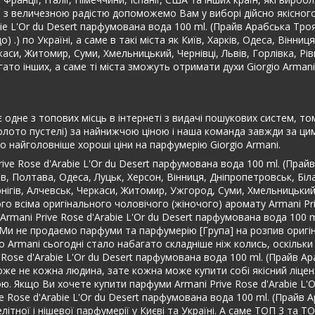
 з величезною радістю допоможемо Вам у виборі дійсно якісного 
abie L'Or du Desert парфумована вода 100 ml. (Прайв Арабська Т
) по Україні, а саме в такі міста як Київ, Харків, Одеса, Вінниц
ркаси, Житомир, Суми, Хмельницький, Чернівці, Львів, Горлівка, Рі
ато інших, а саме ті міста зможуть отримати духи Giorgio Arman
одне з топових місць в інтернеті з видачі пошукових систем, том
лото пустелі) за найнижчою ціною і наша команда завжди за цим 
 найголовніше хороші ціни на парфумерію Giorgio Armani.
ive Rose d'Arabie L'Or du Desert парфумована вода 100 ml. (Прай
, Полтава, Одеса, Луцьк, Херсон, Вінниця, Дніпропетровськ, Біла
рнігів, Алчевськ, Черкаси, Житомир, Ужгород, Суми, Хмельницький
го всіма оригінального чоловічого (жіночого) аромату Armani Pri
Armani Prive Rose d'Arabie L'Or du Desert парфумована вода 100 
i. Ми не продаємо парфуми та парфумерію [Група] на розпив ориг
io Armani сьогодні стало набагато складніше ніж колись, оскільк
ve Rose d'Arabie L'Or du Desert парфумована вода 100 ml. (Прайв 
оже не кожна людина, зате кожна може купити собі якісний ліценз
ю. Якщо Ви хочете купити парфуми Armani Prive Rose d'Arabie L'
e Rose d'Arabie L'Or du Desert парфумована вода 100 ml. (Прайв 
літної і нішевої парфумерії у Києві та Україні. А саме ТОП 3 та Т