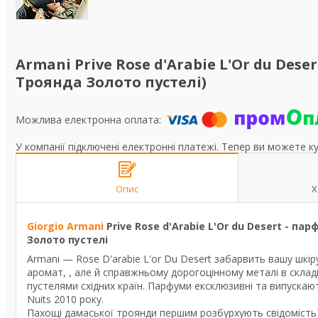
Armani Prive Rose d'Arabie L'Or du Des
Троянда Золото пустелі)
У компанії підключені електронні платежі. Тепер ви можете к
Опис
Х
Giorgio Armani
Prive Rose d'Arabie L'Or du Desert - 
Золото пустелі
Armani — Rose D'arabie L'or Du Desert забарвить вашу шкір
аромат, , але й справжньому дорогоцінному металі в складі
пустелями східних країн. Парфуми ексклюзивні та випускають
Nuits 2010 року.
Пахощі дамаської троянди першим розбурхують свідомість п