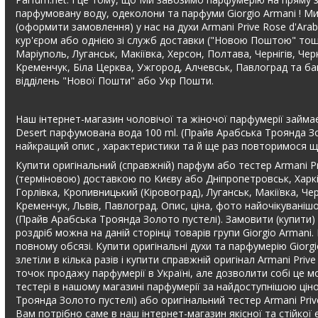
парфумовану воду, одеколони та парфуми Giorgio Armani ! Ми
(оформити замовлення) у нас на духи Armani Prive Rose d'Ar
кур'єром або однією зі служб доставки ("Новою Поштою" тощо) .
Маріуполь, Луганськ, Макіївка, Херсон, Полтава, Чернігів, Че
Кременчук, Біла Церква, Ужгород, Алчевськ, Павлоград та баг
відділень "Нової Пошти" або Укр Пошти.
Наш інтернет-магазин чоловічої та жіночої парфумерії займає 
Desert парфумована вода 100 ml. (Прайв Арабська Троянда Зо
найкращий опис , характеристики та й ще раз повторимося що
Купити оригінальний (справжній) парфум або тестер Armani Pr
(терміновою) доставкою по Києву або Дніпропетровськ, Харків
Горлівка, Кропивницький (Кіровоград), Луганськ, Макіївка, Че
Кременчук, Львів, Павлоград. Опис, ціна, фото найочікуванішо
(Прайв Арабська Троянда Золото пустелі). Замовити (купити) 
роздріб можна на даній сторінці товарів групи Giorgio Arman
повному обсязі. Купити оригінальні духи та парфумерію Giorg
злетіли в кілька разів і купити справжній оригінал Armani Pri
точок продажу парфумерії в Україні, але дозволити собі це м
тестері в нашому магазині парфумерії за найдоступнішою ціно
Троянда Золото пустелі) або оригінальний тестер Armani Priv
Вам потрібно саме в наш інтернет-магазин якісної та стійкої е