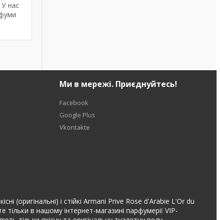
 У нас
рфуми
Ми в мережі. Приєднуйтесь!
Facebook
Google Plus
Vkontakte
 (оригінальні) і стійкі Armani Prive Rose d'Arabie L'Or du
 тільки в нашому інтернет-магазині парфумерії VIP-
ляють тільки якісну та оригінальну туалетну воду,