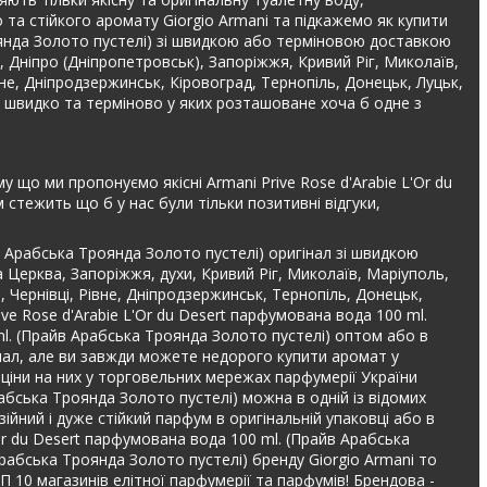
та стійкого аромату Giorgio Armani та підкажемо як купити
роянда Золото пустелі) зі швидкою або терміновою доставкою
я, Дніпро (Дніпропетровськ), Запоріжжя, Кривий Ріг, Миколаїв,
вне, Дніпродзержинськ, Кіровоград, Тернопіль, Донецьк, Луцьк,
i швидко та терміново у яких розташоване хоча б одне з
у що ми пропонуємо якісні Armani Prive Rose d'Arabie L'Or du
стежить що б у нас були тільки позитивні відгуки,
в Арабська Троянда Золото пустелі) оригінал зі швидкою
 Церква, Запоріжжя, духи, Кривий Ріг, Миколаїв, Маріуполь,
, Чернівці, Рівне, Дніпродзержинськ, Тернопіль, Донецьк,
ve Rose d'Arabie L'Or du Desert парфумована вода 100 ml.
ml. (Прайв Арабська Троянда Золото пустелі) оптом або в
інал, але ви завжди можете недорого купити аромат у
и ціни на них у торговельних мережах парфумерії України
Арабська Троянда Золото пустелі) можна в одній із відомих
ійний і дуже стійкий парфум в оригінальній упаковці або в
Or du Desert парфумована вода 100 ml. (Прайв Арабська
Арабська Троянда Золото пустелі) бренду Giorgio Armani то
ОП 10 магазинів елітної парфумерії та парфумів! Брендова -