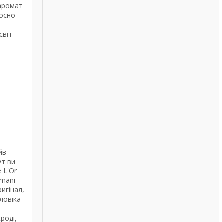
 аромат
лосно
світ
йв
ут ви
 L'Or
rmani
игінал,
ловіка
роді,