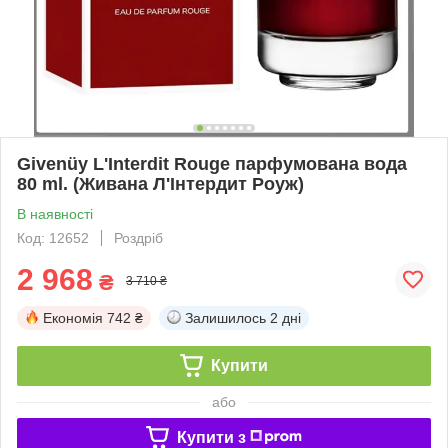
Givenüy L'Interdit Rouge парфумована вода
80 ml. (Живана Л'Інтердит Роуж)
В наявності
Код: 12652
Роздріб
2 968
₴
3 710 ₴
Економія
742 ₴
Залишилось
2 дні
Купити
або
Купити з