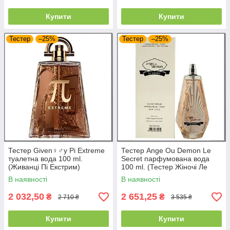
Купити
Купити
Тестер
–25%
Тестер
–25%
Тестер Given♀♂y Pi Extreme
Тестер Ange Ou Demon Le
туалетна вода 100 ml.
Secret парфумована вода
(Живанці Пі Екстрим)
100 ml. (Тестер Жіночі Ле
Секрет)
В наявності
В наявності
2 032,50
2 651,25
₴
₴
2 710 ₴
3 535 ₴
Купити
Купити