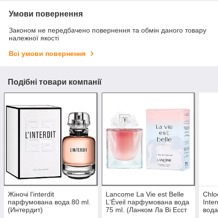
Умови повернення
Законом не передбачено повернення та обмін даного товару
належної якості
Всі умови повернення
Подібні товари компанії
Жіночі l'interdit
Lancome La Vie est Belle
Chlo
парфумована вода 80 ml.
L'Éveil парфумована вода
Inte
(Интердит)
75 ml. (Ланком Ла Ві Есст
вода
Бель Л Евеїль)
де П