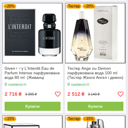
–20%
Тестер
–20%
Given♀♂y L'Interdit Eau de
Тестер Ange ou Demon
Parfum Intense парфумована
парфумована вода 100 ml.
вода 80 ml. (Живанці
(Тестер Жіночі Ангел і демон)
Інтердит Еау де Парфум
В наявності
В наявності
Інтенс)
2 716
2 512
₴
₴
3 395 ₴
3 140 ₴
Купити
Купити
–15%
Тестер
–15%