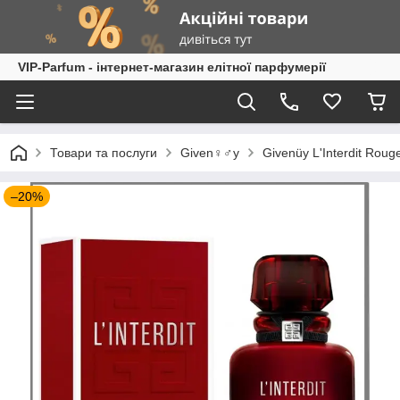
VIP-Parfum - інтернет-магазин елітної парфумерії
Товари та послуги
Given♀♂y
Givenüy L'Interdit Rou
–20%