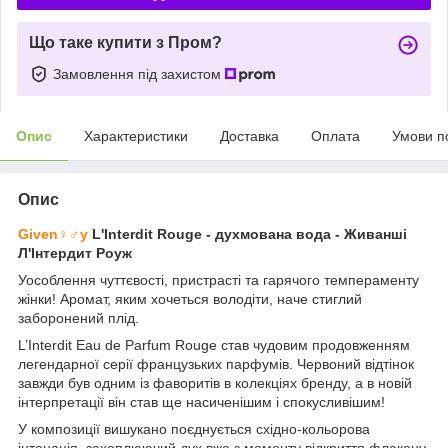
Що таке купити з Пром?
Замовлення під захистом
Опис
Характеристики
Доставка
Оплата
Умови п
Опис
Given♀♂y
L'Interdit Rouge - духмована вода - Живанші
Л'Інтердит Роуж
Уособлення чуттєвості, пристрасті та гарячого темпераменту
жінки! Аромат, яким хочеться володіти, наче стиглий
заборонений плід.
L’Interdit Eau de Parfum Rouge став чудовим продовженням
легендарної серії французьких парфумів. Червоний відтінок
завжди був одним із фаворитів в колекціях бренду, а в новій
інтерпретації він став ще насиченішим і спокусливішим!
У композиції вишукано поєднується східно-кольорова
інтонація, захоплюючий дух вже з моменту відкриття флакону.