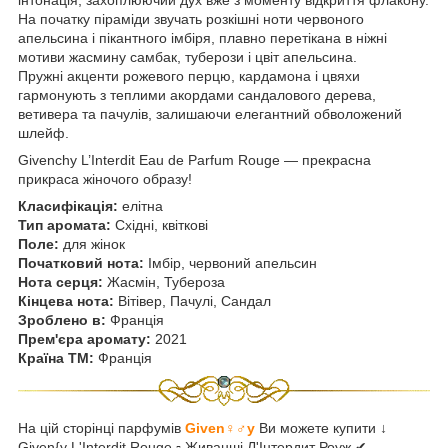
На початку піраміди звучать розкішні ноти червоного
апельсина і пікантного імбіря, плавно перетікана в ніжні
мотиви жасмину самбак, туберози і цвіт апельсина.
Пружні акценти рожевого перцю, кардамона і цвяхи
гармонують з теплими акордами сандалового дерева,
ветивера та пачулів, залишаючи елегантний обволожений
шлейф.
Givenchy L’Interdit Eau de Parfum Rouge — прекрасна
прикраса жіночого образу!
Класифікація:
елітна
Тип аромата:
Східні, квіткові
Поле:
для жінок
Початковий нота:
Імбір, червоний апельсин
Нота серця:
Жасмін, Тубероза
Кінцева нота:
Вітівер, Пачулі, Сандал
Зроблено в:
Франція
Прем'єра аромату:
2021
Країна ТМ:
Франція
На цій сторінці парфумів
Given♀♂y
Ви можете купити ↓
Given{y L'Interdit Rouge ▫ Живанші Л'Інтердит Роуж ✔