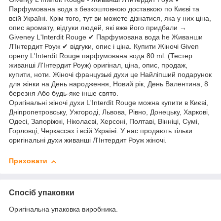
Парфумована вода з безкоштовною доставкою по Києві та
всій Україні. Крім того, тут ви можете дізнатися, яка у них ціна,
опис аромату, відгуки людей, які вже його придбали →
Giveney L'Interdit Rouge ✔ Парфумована вода he Живанши
Л'Інтердит Роуж ✔ відгуки, опис і ціна. Купити Жіночі Given
openy L'Interdit Rouge парфумована вода 80 ml. (Тестер
живанші Л'Інтердит Роуж) оригінал, ціна, опис, продаж,
купити, ноти. Жіночі французькі духи це Найліпший подарунок
для жінки на День народження, Новий рік, День Валентина, 8
березня Або будь-яке інше свято.
Оригінальні жіночі духи L'Interdit Rouge можна купити в Києві,
Дніпропетровську, Ужгороді, Львова, Рівно, Донецьку, Харкові,
Одесі, Запоріжжі, Ніколаєві, Херсоні, Полтаві, Вінніці, Сумі,
Горловці, Черкассах і всій Україні. У нас продають тільки
оригінальні духи живанші Л'Інтердит Роуж жіночі.
Приховати
Спосіб упаковки
Оригінальна упаковка виробника.