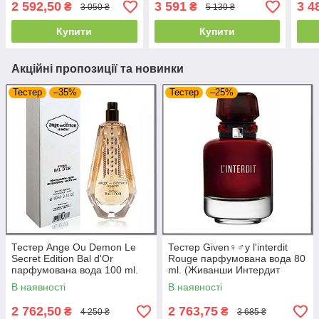
2 592,50
3 591
3 4
₴
₴
3 050 ₴
5 130 ₴
Купити
Купити
Акційні пропозиції та новинки
Тестер
–35%
Тестер
–25%
Тестер Ange Ou Demon Le
Тестер Given♀♂y l'interdit
Secret Edition Bal d'Or
Rouge парфумована вода 80
парфумована вода 100 ml.
ml. (Живанши Интердит
(Секрет Бал Дор)
Роуж)
В наявності
В наявності
2 762,50
2 763,75
₴
₴
4 250 ₴
3 685 ₴