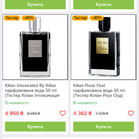
Купити
Купити
Тестер
–40%
Тестер
–40%
Kilian Intoxicated By Kilian
Kilian Rose Oud
парфумована вода 50 ml.
парфумована вода 50 ml.
(Тестер Кіліан Інтоксикація
(Тестер Кіліан Роуз Оуд)
Бай Кіліан)
В наявності
В наявності
4 950
4 362
₴
₴
8 250 ₴
7 270 ₴
Купити
Купити