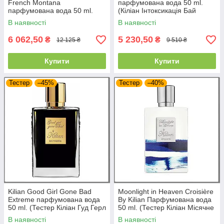
French Montana
парфумована вода 50 ml.
парфумована вода 50 ml.
(Кіліан Інтоксикація Бай
(Киліан Доля Ангелів
Кіліан). No clutch.
В наявності
В наявності
Французька Монтана)
6 062,50
5 230,50
₴
₴
12 125 ₴
9 510 ₴
Купити
Купити
Тестер
–45%
Тестер
–40%
Kilian Good Girl Gone Bad
Moonlight in Heaven Croisière
Extreme парфумована вода
By Kilian Парфумована вода
50 ml. (Тестер Кіліан Гуд Герл
50 ml. (Тестер Кіліан Місячне
Гоне Бед Бай Екстрим)
світло на небесах)
В наявності
В наявності