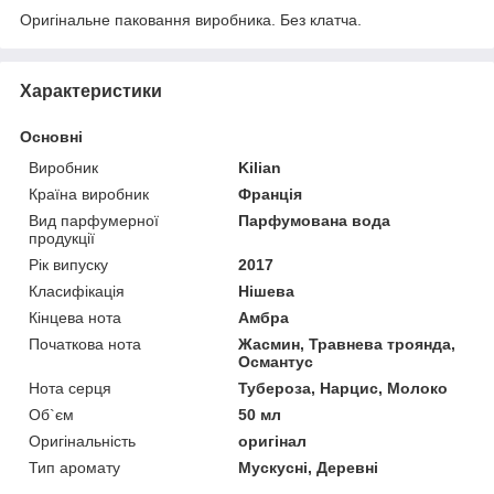
Оригінальне паковання виробника. Без клатча.
Характеристики
Основні
Виробник
Kilian
Країна виробник
Франція
Вид парфумерної
Парфумована вода
продукції
Рік випуску
2017
Класифікація
Нішева
Кінцева нота
Амбра
Початкова нота
Жасмин, Травнева троянда,
Османтус
Нота серця
Тубероза, Нарцис, Молоко
Об`єм
50 мл
Оригінальність
оригінал
Тип аромату
Мускусні, Деревні