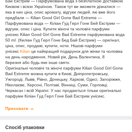
Бай Екстрим ― Парфумована вода з безплатною доставкою
Києвом і всією Україною. Також тут ви зможете дізнатися ―
яка в них ціна, опис аромату, відгуки людей, які вже його
придбали — Kilian Good Girl Gone Bad Extreme ―
Парфумована вода — Кіліан Гуд Герл Гоне Бей Екстрим —
відгуки, опис і ціна. Купити жіночі та чоловічі парфуми
унісекс Kilian Good Girl Gone Bad Extreme парфумована вода
50 ml. (Киліан Гуд Герл Гоне Бед Бай Екстрим) — оригінал,
ціна, опис, продажі, купити, ноти. Нішові парфуми
унісекс
Kilian
це найкращий подарунок для жінки та чоловіка
на день народження, Новий рік, День Валентина, 8
березня або будь-яке інше свято.
Оригінальні чоловічі та жіночі парфуми Kilian Good Girl Gone
Bad Extreme можна купити в Києві, Дніпропетровську,
Ужгороді, Львів, Рівно, Донецьку, Харкові, Одесі, Запоріжжя,
Ніколаєве, Херсоні, Полтаві, Вінниці, Суми, Горловці,
Черкасах і всій Україні. У нас продаються тільки оригінальні
парфуми Кіліан Гуд Герл Гоне Бай Екстрим унісекс.
Приховати
Спосіб упаковки