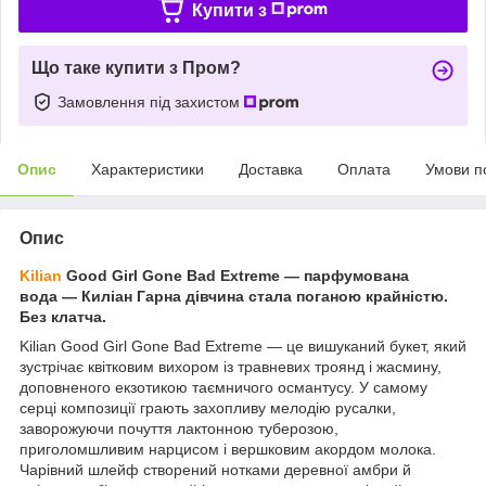
Купити з
Що таке купити з Пром?
Замовлення під захистом
Опис
Характеристики
Доставка
Оплата
Умови п
Опис
Kilian
Good Girl Gone Bad Extreme — парфумована
вода ― Киліан Гарна дівчина стала поганою крайністю.
Без клатча.
Kilian Good Girl Gone Bad Extreme — це вишуканий букет, який
зустрічає квітковим вихором із травневих троянд і жасмину,
доповненого екзотикою таємничого османтусу. У самому
серці композиції грають захопливу мелодію русалки,
заворожуючи почуття лактонною туберозою,
приголомшливим нарцисом і вершковим акордом молока.
Чарівний шлейф створений нотками деревної амбри й