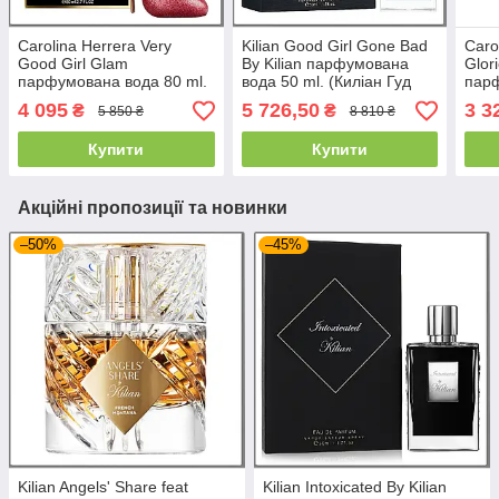
Carolina Herrera Very
Kilian Good Girl Gone Bad
Caro
Good Girl Glam
By Kilian парфумована
Glor
парфумована вода 80 ml.
вода 50 ml. (Киліан Гуд
парф
(Кароліна Еррера Вері Гуд
Герл Гоне Бед Бай Кіліан)
(Кар
4 095
5 726,50
3 3
₴
₴
5 850 ₴
8 810 ₴
Герл Глам)
Герл
Купити
Купити
Акційні пропозиції та новинки
–50%
–45%
Kilian Angels' Share feat
Kilian Intoxicated By Kilian