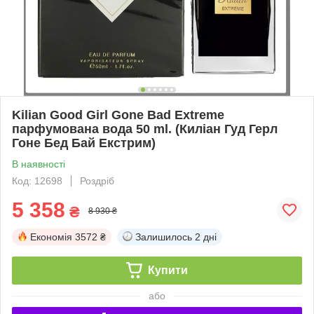
Kilian Good Girl Gone Bad Extreme
парфумована вода 50 ml. (Киліан Гуд Герл
Гоне Бед Бай Екстрим)
В наявності
Код: 12698
Роздріб
5 358
₴
8 930 ₴
Економія
3572 ₴
Залишилось
2 дні
Купити
або