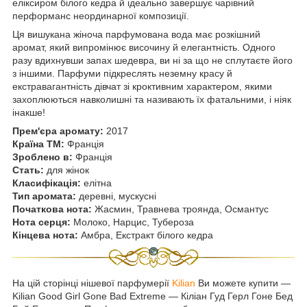
еліксиром білого кедра й ідеально завершує чарівний
перформанс неординарної композиції.
Ця вишукана жіноча парфумована вода має розкішний
аромат, який випромінює височину й елегантність. Одного
разу вдихнувши запах шедевра, ви ні за що не сплутаєте його
з іншими. Парфуми підкреслять неземну красу й
екстравагантність дівчат зі кроктивним характером, якими
захоплюються навколишні та називають їх фатальними, і ніяк
інакше!
Прем'єра аромату:
2017
Країна ТМ:
Франція
Зроблено в:
Франція
Стать:
для жінок
Класифікація:
елітна
Тип аромата:
деревні, мускусні
Початкова нота:
Жасмин, Травнева троянда, Османтус
Нота серця:
Молоко, Нарцис, Тубероза
Кінцева нота:
Амбра, Екстракт білого кедра
На цій сторінці нішевої парфумерії
Kilian
Ви можете купити ―
Kilian Good Girl Gone Bad Extreme ― Кіліан Гуд Герл Гоне Бед