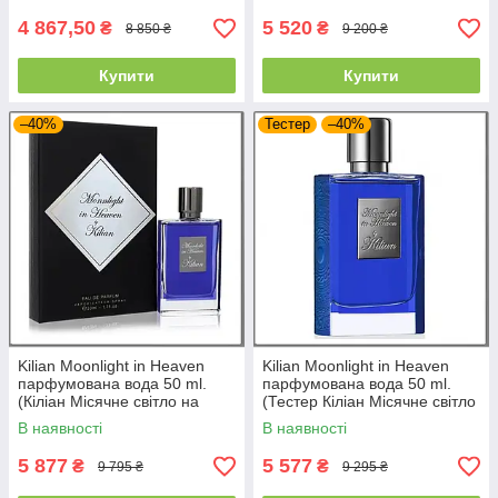
4 867,50
5 520
₴
₴
8 850 ₴
9 200 ₴
Купити
Купити
–40%
Тестер
–40%
Kilian Moonlight in Heaven
Kilian Moonlight in Heaven
парфумована вода 50 ml.
парфумована вода 50 ml.
(Кіліан Місячне світло на
(Тестер Кіліан Місячне світло
небесах) Без клатча.
на небесах)
В наявності
В наявності
5 877
5 577
₴
₴
9 795 ₴
9 295 ₴