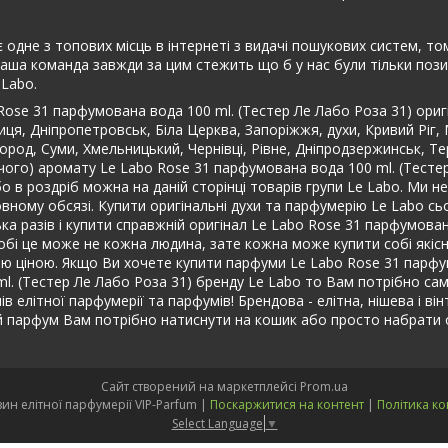
є одне з топових місць в інтернеті з видачі пошукових систем, т
наша команда завжди за цим стежить що б у нас були тільки позит
Labo.
Rose 31 парфумована вода 100 ml. (Тестер Ле Лабо Роза 31) ори
иця, Дніпропетровськ, Біла Церква, Запоріжжя, духи, Кривий Ріг,
город, Суми, Хмельницький, Чернівці, Рівне, Дніпродзержинськ, Те
чого) аромату Le Labo Rose 31 парфумована вода 100 ml. (Тестер
о в роздріб можна на даній сторінці товарів групи Le Labo. Ми 
ному обсязі. Купити оригінальні духи та парфумерію Le Labo сьог
ка разів і купити справжній оригінал Le Labo Rose 31 парфумован
обі це може не кожна людина, зате кожна може купити собі якісни
ою ціною. Якщо Ви хочете купити парфуми Le Labo Rose 31 парфу
 (Тестер Ле Лабо Роза 31) бренду Le Labo то Вам потрібно саме в
ів елітної парфумерії та парфумів! Брендова - елітна, нішева і в
й парфум Вам потрібно натиснути на кошик або просто набрати
Сайт створений на маркетплейсі
Prom.ua
Інтернет-магазин елітної парфумерії VIP-Parfum |
Поскаржитися на контент
|
Політика ко
Select Language
▼