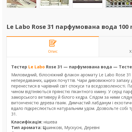
Le Labo Rose 31 парфумована вода 100 m
Опис
Х
Тестер
Le Labo
Rose 31 — парфумована вода — Тестер
Миловидний, білосніжний флакон аромату Le Labo Rose 31 п
непередаваних, щирих почуттів. Чари дивовижного запаху д
перенестися в чарівний світ спокуси та вседозволеності. 
чином відтіняються пряністю пікантного кмину. У серці па
заморського ветиверу й білого кедра. Слідом за ними сліду
витонченістю дерева гваяк. Димчастий лабданум і екзотич
вдало підкреслюється натуральним удом. Дозвольте собі т
31.
Класифікація:
нішева
Тип аромата: Ц
шинкові, Мускусні, Деревні