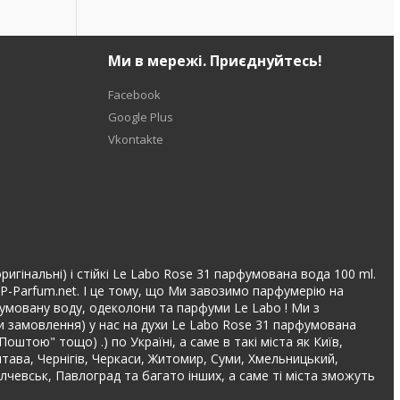
Ми в мережі. Приєднуйтесь!
Facebook
Google Plus
Vkontakte
ригінальні) і стійкі Le Labo Rose 31 парфумована вода 100 ml.
IP-Parfum.net. І це тому, що Ми завозимо парфумерію на
арфумовану воду, одеколони та парфуми Le Labo ! Ми з
и замовлення) у нас на духи Le Labo Rose 31 парфумована
штою" тощо) .) по Україні, а саме в такі міста як Київ,
лтава, Чернігів, Черкаси, Житомир, Суми, Хмельницький,
Алчевськ, Павлоград та багато інших, а саме ті міста зможуть