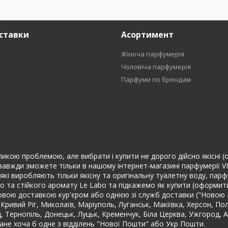
ставки
Асортимент
Жіноча парфумерія
Чоловіча парфумерія
Парфуми по брендам
ликою проблемою, але вибрати і купити не дорого дійсно якісні (о
 завжди зможете тільки в нашому інтернет-магазині парфумерії V
їн, які виробляють тільки якісну та оригінальну туалетну воду, п
о та стійкого аромату Le Labo та підкажемо як купити (оформит
овою доставкою кур'єром або однією зі служб доставки ("Новою По
 Кривий Ріг, Миколаїв, Маріуполь, Луганськ, Макіївка, Херсон, По
ад, Тернопіль, Донецьк, Луцьк, Кременчук, Біла Церква, Ужгород, 
не хоча б одне з відділень "Нової Пошти" або Укр Пошти.