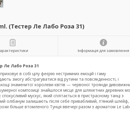
l. (Тестер Ле Лабо Роза 31)
арактеристики
Інформація для замовлення
 Ле Лабо Роза 31
риховує в собі цілу феєрію нестримних емоцій і гаму
ають змогу абстрагуватися від рутини та повсякденності, і
Пахощі знаменитої королеви квітів — червоної троянди дивовижн
рфумерної композиції знайшлося місце для шляхетних деревних мо
є спокусливий мускус, який сплітається в пристрасному танці з
ний олібанум залишають після себе привабливий, п'янкий шлейф,
рохи більше втомленого Тунця ввечері разом з ароматом Le Lab