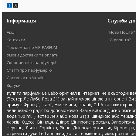
Інформація
Служби до
Акції
"Нова Пошта"
Контакти
"Укрпошта"
Про компанію VIP-PARFUM
Умови доставки та оплати
Скорочення в парфумерії
Статті про парфумерію
Доставка по Україні
Відгуки
Купити парфуми Le Labo оригінал в інтернеті не є сьогодні ве
(Тестер Ле Лабо Роза 31) за найнижчою ціною в інтернеті Ви
пряму з Франції, Італії, Німеччини, Іспанії, США та інших кра
величезною радістю допоможемо Вам у виборі дійсно якісног
вода 100 ml. (Тестер Ле Лабо Роза 31) зі швидкою або термін
Харків, Одеса, Вінниця, Дніпро (Дніпропетровськ), Запоріжжя,
Чернівці, Львів, Горлівка, Рівне, Дніпродзержинськ, Кіровогр
отримати духи Le Labo швидко та терміново у яких розташова