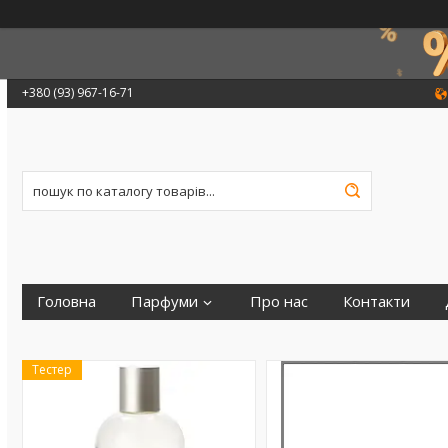
+380 (93) 967-16-71
Головна
Парфуми
Про нас
Контакти
Тестер