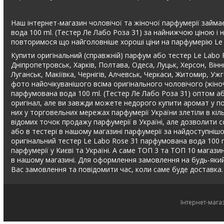
Наш інтернет-магазин чоловічої та жіночої парфумерії займа
вода 100 ml. (Тестер Ле Лабо Роза 31) за найнижчою ціною і 
повторимося що найголовніше хороші ціни на парфумерію Le 
Купити оригінальний (справжній) парфум або тестер Le Labo 
Дніпропетровськ, Харків, Полтава, Одеса, Луцьк, Херсон, Вінн
Луганськ, Макіївка, Чернігів, Алчевськ, Черкаси, Житомир, Уж
фото найочікуванішого всіма оригінального чоловічого (жіно
парфумована вода 100 ml. (Тестер Ле Лабо Роза 31) оптом аб
оригінал, але ви завжди можете недорого купити аромат у пов
них у торговельних мережах парфумерії України злетіли в кіль
відомих точок продажу парфумерії в Україні, але дозволити с
або в тестері в нашому магазині парфумерії за найдоступніш
оригінальний тестер Le Labo Rose 31 парфумована вода 100 ml.
парфумерії у Києві та Україні. А саме ТОП 3 та ТОП 10 магазин
в нашому магазині. Для оформлення замовлення на будь-яки
Вас замовлення та повідомити час, коли саме буде доставка.