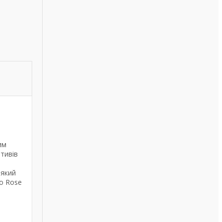
им
тивів
 який
o Rose