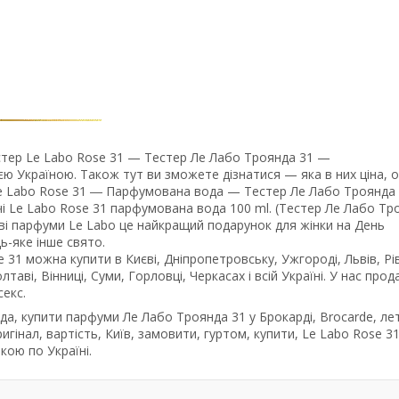
естер Le Labo Rose 31 — Тестер Ле Лабо Троянда 31 —
 Україною. Також тут ви зможете дізнатися — яка в них ціна, 
 Le Labo Rose 31 ― Парфумована вода — Тестер Ле Лабо Троянда
ночі Le Labo Rose 31 парфумована вода 100 ml. (Тестер Ле Лабо Тр
ішові парфуми Le Labo це найкращий подарунок для жінки на День
ь-яке інше свято.
 31 можна купити в Києві, Дніпропетровську, Ужгороді, Львів, Рі
лтаві, Вінниці, Суми, Горловці, Черкасах і всій Україні. У нас про
секс.
а, купити парфуми Ле Лабо Троянда 31 у Брокарді, Brocarde, ле
гінал, вартість, Київ, замовити, гуртом, купити, Le Labo Rose 31
кою по Україні.