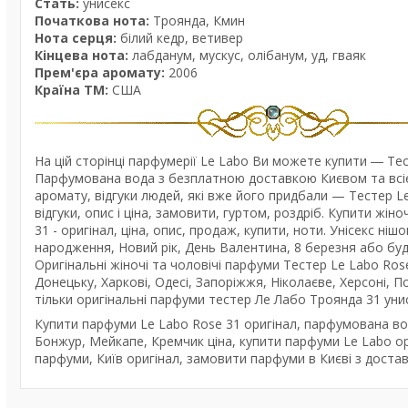
Стать:
унисекс
Початкова нота:
Троянда, Кмин
Нота серця:
білий кедр, ветивер
Кінцева нота:
лабданум, мускус, олібанум, уд, гваяк
Прем'єра аромату:
2006
Країна ТМ:
США
На цій сторінці парфумерії Le Labo Ви можете купити ― Т
Парфумована вода з безплатною доставкою Києвом та всією
аромату, відгуки людей, які вже його придбали — Тестер
відгуки, опис і ціна, замовити, гуртом, роздріб. Купити жі
31 - оригінал, ціна, опис, продаж, купити, ноти. Унісекс н
народження, Новий рік, День Валентина, 8 березня або буд
Оригінальні жіночі та чоловічі парфуми Тестер Le Labo Rose
Донецьку, Харкові, Одесі, Запоріжжя, Ніколаєве, Херсоні, По
тільки оригінальні парфуми тестер Ле Лабо Троянда 31 уни
Купити парфуми Le Labo Rose 31 оригінал, парфумована вод
Бонжур, Мейкапе, Кремчик ціна, купити парфуми Le Labo ори
парфуми, Київ оригінал, замовити парфуми в Києві з достав