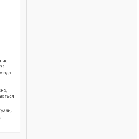
опис
 31 —
оянда
вно,
даються
туаль,
,