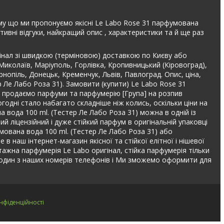
ому що ми пропонуємо якісні Le Labo Rose 31 парфумована
ивні відгуки, найкращий опис , характеристики та й ще раз
гінал зі швидкою (терміновою) доставкою по Києву або
 Миколаїв, Маріуполь, Горлівка, Кропивницький (Кіровоград),
рнопіль, Донецьк, Кременчук, Львів, Павлоград. Опис, ціна,
 Ле Лабо Роза 31). Замовити (купити) Le Labo Rose 31
не продаємо парфуми та парфумерію [Група] на розпив
одні стало набагато складніше ніж колись, оскільки ціни на
а вода 100 ml. (Тестер Ле Лабо Роза 31) можна в одній із
й ліцензійний і дуже стійкий парфум в оригінальній упаковці
мована вода 100 ml. (Тестер Ле Лабо Роза 31) або
 наш інтернет-магазин якісної та стійкої елітної і нішевої
інтажна парфумерія Le Labo оригінал, стійка парфумерія тільки
 один з наших номерів телефонів і Ми зможемо оформити для
нфіденційності