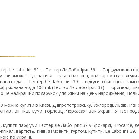
стер Le Labo Iris 39 — Тестер Ле Лабо Ірис 39 — Парфумована во
 ви зможете дізнатися — яка в них ціна, опис аромату, відгуки
ана вода — Тестер Ле Лабо Ірис 39 — відгуки, опис і ціна, замо
парфумована вода 100 ml. (Тестер Ле Лабо Ірис 39) — оригінал, ціна
abo це найкращий подарунок для жінки на День народження, Новий
39 можна купити в Києві, Дніпропетровську, Ужгороді, Львів, Рівн
лтаві, Вінниці, Суми, Горловці, Черкасах і всій Україні. У нас про
, купити парфуми Тестер Ле Лабо Ірис 39 у Брокарді, Brocarde, л
інал, вартість, Київ, замовити, гуртом, купити, Le Labo Iris 39,
кою по Україні.