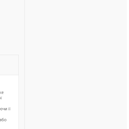
же
ї
ючи її
 або