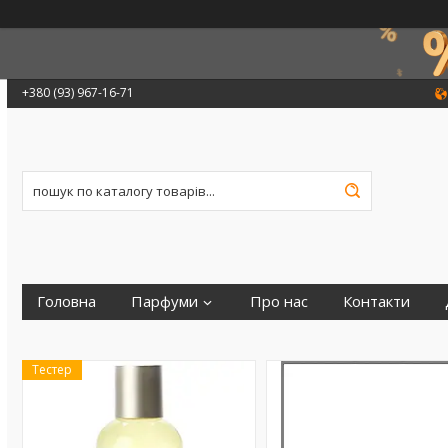
+380 (93) 967-16-71
Головна
Парфуми
Про нас
Контакти
Тестер