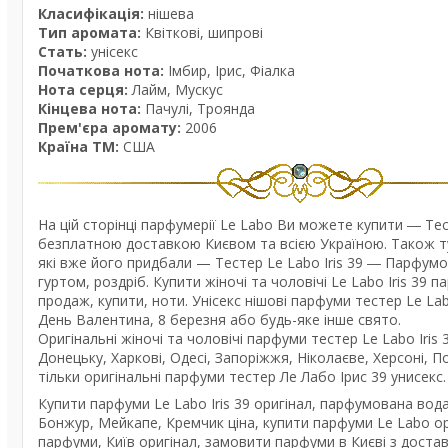
Класифікація:
нішева
Тип аромата:
Квіткові, шипрові
Стать:
унісекс
Початкова нота:
Імбир, Ірис, Фіалка
Нота серця:
Лайм, Мускус
Кінцева нота:
Пачулі, Троянда
Прем'єра аромату:
2006
Країна ТМ:
США
На цій сторінці парфумерії Le Labo Ви можете купити ― Те
безплатною доставкою Києвом та всією Україною. Також тут
які вже його придбали — Тестер Le Labo Iris 39 ― Парфумов
гуртом, роздріб. Купити жіночі та чоловічі Le Labo Iris 39 
продаж, купити, ноти. Унісекс нішові парфуми тестер Le L
День Валентина, 8 березня або будь-яке інше свято.
Оригінальні жіночі та чоловічі парфуми тестер Le Labo Iris 
Донецьку, Харкові, Одесі, Запоріжжя, Ніколаєве, Херсоні, По
тільки оригінальні парфуми тестер Ле Лабо Ірис 39 унисекс.
Купити парфуми Le Labo Iris 39 оригінал, парфумована вода
Бонжур, Мейкапе, Кремчик ціна, купити парфуми Le Labo ориг
парфуми, Київ оригінал, замовити парфуми в Києві з достав