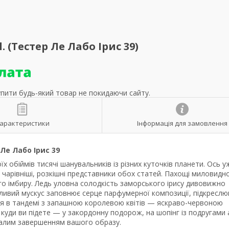
. (Тестер Ле Лабо Ірис 39)
упити будь-який товар не покидаючи сайту.
арактеристики
Інформація для замовлення
Ле Лабо Ірис 39
їх обіймів тисячі шанувальників із різних куточків планети. Ось у
 чарівніші, розкішні представники обох статей. Пахощі миловидно
го імбиру. Ледь уловна солодкість заморського ірису дивовижно
ливий мускус заповнює серце парфумерної композиції, підкреслю
ься в тандемі з запашною королевою квітів — яскраво-червоною
куди ви підете — у закордонну подорож, на шопінг із подругами
вдалим завершенням вашого образу.