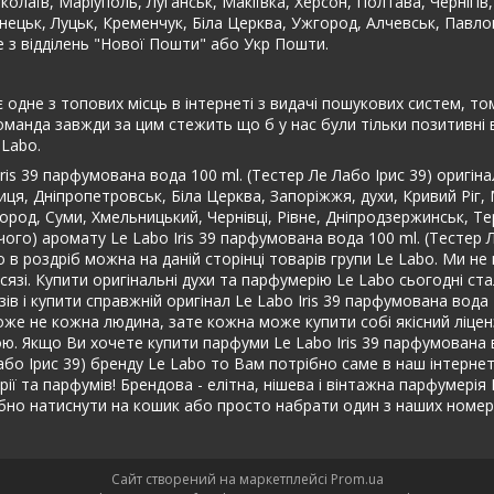
колаїв, Маріуполь, Луганськ, Макіївка, Херсон, Полтава, Чернігів
онецьк, Луцьк, Кременчук, Біла Церква, Ужгород, Алчевськ, Павло
 з відділень "Нової Пошти" або Укр Пошти.
 одне з топових місць в інтернеті з видачі пошукових систем, то
команда завжди за цим стежить що б у нас були тільки позитивні 
Labo.
ris 39 парфумована вода 100 ml. (Тестер Ле Лабо Ірис 39) оригі
иця, Дніпропетровськ, Біла Церква, Запоріжжя, духи, Кривий Ріг,
город, Суми, Хмельницький, Чернівці, Рівне, Дніпродзержинськ, Те
го) аромату Le Labo Iris 39 парфумована вода 100 ml. (Тестер Ле 
 в роздріб можна на даній сторінці товарів групи Le Labo. Ми н
і. Купити оригінальні духи та парфумерію Le Labo сьогодні стал
ів і купити справжній оригінал Le Labo Iris 39 парфумована вода 1
оже не кожна людина, зате кожна може купити собі якісний ліценз
ю. Якщо Ви хочете купити парфуми Le Labo Iris 39 парфумована в
бо Ірис 39) бренду Le Labo то Вам потрібно саме в наш інтернет-м
ії та парфумів! Брендова - елітна, нішева і вінтажна парфумерія 
но натиснути на кошик або просто набрати один з наших номер
Сайт створений на маркетплейсі
Prom.ua