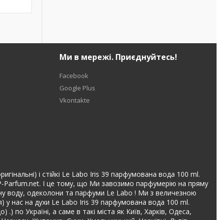
Ми в мережі. Приєднуйтесь!
Facebook
Google Plus
Vkontakte
гінальні) і стійкі Le Labo Iris 39 парфумована вода 100 ml.
P-Parfum.net. І це тому, що Ми завозимо парфумерію на пряму
овану воду, одеколони та парфуми Le Labo ! Ми з величезною
у нас на духи Le Labo Iris 39 парфумована вода 100 ml.
 по Україні, а саме в такі міста як Київ, Харків, Одеса,