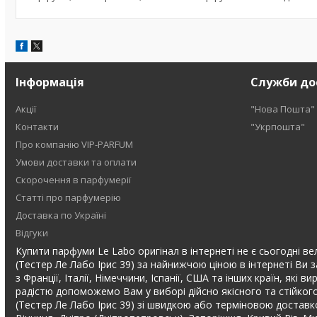
Інформація
Служби до
Акції
"Нова Пошта"
Контакти
"Укрпошта"
Про компанію VIP-PARFUM
Умови доставки та оплати
Скорочення в парфумерії
Статті про парфумерію
Доставка по Україні
Відгуки
Купити парфуми Le Labo оригінал в інтернеті не є сьогодні вел
(Тестер Ле Лабо Ірис 39) за найнижчою ціною в інтернеті Ви 
з Франції, Італії, Німеччини, Іспанії, США та інших країн, я
радістю допоможемо Вам у виборі дійсно якісного та стійкого
(Тестер Ле Лабо Ірис 39) зі швидкою або терміновою доставкою