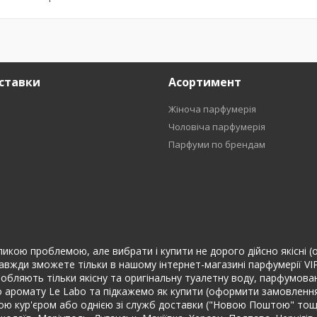
ставки
Асортимент
Жіноча парфумерія
Чоловіча парфумерія
Парфуми по брендам
икою проблемою, але вибрати і купити не дорого дійсно якісні (ори
завжди зможете тільки в нашому інтернет-магазині парфумерії VI
кі виробляють тільки якісну та оригінальну туалетну воду, парфум
 аромату Le Labo та підкажемо як купити (оформити замовлення) 
 кур'єром або однією зі служб доставки ("Новою Поштою" тощо) .)