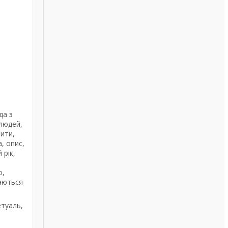
да з
 людей,
вити,
, опис,
 рік,
о,
даються
етуаль,