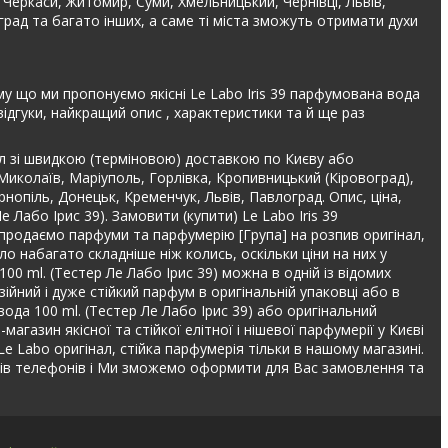
, Черкаси, Житомир, Суми, Хмельницький, Чернівці, Львів,
град та багато інших, а саме ті міста зможуть отримати духи
му що ми пропонуємо якісні Le Labo Iris 39 парфумована вода
відгуки, найкращий опис , характеристики та й ще раз
нал зі швидкою (терміновою) доставкою по Києву або
 Миколаїв, Маріуполь, Горлівка, Кропивницький (Кіровоград),
рнопіль, Донецьк, Кременчук, Львів, Павлоград. Опис, ціна,
Лабо Ірис 39). Замовити (купити) Le Labo Iris 39
е продаємо парфуми та парфумерію [Група] на розпив оригінал,
о набагато складніше ніж колись, оскільки ціни на них у
00 ml. (Тестер Ле Лабо Ірис 39) можна в одній із відомих
ійний і дуже стійкий парфум в оригінальній упаковці або в
ода 100 ml. (Тестер Ле Лабо Ірис 39) або оригінальний
агазин якісної та стійкої елітної і нішевої парфумерії у Києві
Le Labo оригінал, стійка парфумерія тільки в нашому магазині.
ів телефонів і Ми зможемо оформити для Вас замовлення та