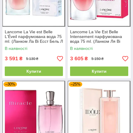
Lancome La Vie est Belle
Lancome La Vie Est Belle
L'Éveil парфумована вода 75
Intensement парфумована
ml. (Ланком Ла Ві Есст Бель Л
вода 75 ml. (Ланком Ля Ві
Евеїль)
Есст Бель Інтенсемент)
В наявності
В наявності
3 591
3 605
₴
₴
5 130 ₴
5 150 ₴
Купити
Купити
–30%
–25%