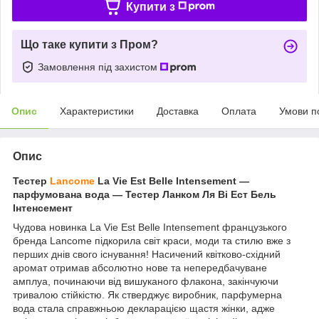
Купити з
Що таке купити з Пром?
Замовлення під захистом
Опис
Характеристики
Доставка
Оплата
Умови п
Опис
Тестер
Lancome
La Vie Est Belle Intensement —
парфумована вода — Тестер Ланком Ля Ві Ест Бель
Інтенсемент
Чудова новинка La Vie Est Belle Intensement французького
бренда Lancome підкорила світ краси, моди та стилю вже з
перших днів свого існування! Насичений квітково-східний
аромат отримав абсолютно нове та непередбачуване
амплуа, починаючи від вишуканого флакона, закінчуючи
тривалою стійкістю. Як стверджує виробник, парфумерна
вода стала справжньою декларацією щастя жінки, адже