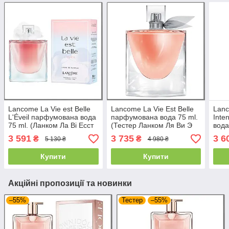
Lancome La Vie est Belle
Lancome La Vie Est Belle
Lanc
L'Éveil парфумована вода
парфумована вода 75 ml.
Inte
75 ml. (Ланком Ла Ві Есст
(Тестер Ланком Ля Ви Э
вода
Бель Л Евеїль)
Бель)
Есст
3 591
3 735
3 6
₴
₴
5 130 ₴
4 980 ₴
Купити
Купити
Акційні пропозиції та новинки
–55%
Тестер
–55%