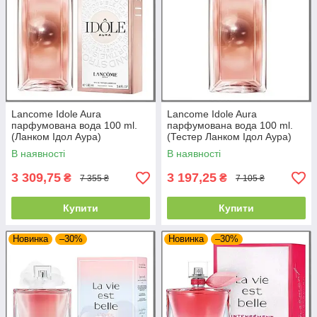
Lancome Idole Aura
Lancome Idole Aura
парфумована вода 100 ml.
парфумована вода 100 ml.
(Ланком Ідол Аура)
(Тестер Ланком Ідол Аура)
В наявності
В наявності
3 309,75
3 197,25
₴
₴
7 355 ₴
7 105 ₴
Купити
Купити
Новинка
–30%
Новинка
–30%