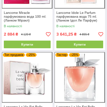
Lancome Miracle
Lancome Idole Le Parfum
парфумована вода 100 ml.
парфумована вода 75 ml.
(Ланком Міракл)
(Ланком Ідол Ле Парфум)
В наявності
В наявності
2 884
3 641,25
₴
₴
4 120 ₴
4 855 ₴
Купити
Купити
Топ продажів
–25%
Тестер
–25%
Lancome La Vie Est Belle
Lancome La Vie Est Belle