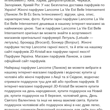
Інтенсемент): Київ, Харків, Дніпропетровськ, Черкаси,
Запоріжжя, Кривій Рог. У нас Безплатна доставка парфумів по
Україні! Жіночі парфуми Lancome La Vie Est Belle Intensement
(Ланком Ля Ві Ес Бель Інтенсемент): відгуки, ціна, опис,
характеристики, фото. Купити гарні парфуми Lancome La Vie
Est Belle Intensement дешевша в нашому інтернет-магазині за
найнижчою ціною. Такі ж парфуми Lancome La Vie Est Belle
Intensement оригінал ви можете знайти в асортименті
магазинів оригінальної парфумерії Летуаль (Letuale —
летуаль), Брокард (Brocard), Бонжур (Bonjour). Жіночі
парфуми тестер Lancome гарної якості, та й втім на нашому
сайті парфумів JD-Kristall все парфуми гарної якості!
Парфуми Україна. Магазин парфумів Ланком, а саме
офіційний сайт парфумів.
Найкращі парфуми Lancome (Ланком) ви можете вибрати в
нашому інтернет-магазині парфумів і водночас купити ці
чоловічі або жіночі парфуми з Акції та зі Скідкою, водночас
отримати подарунок туш для вій або пробник парфумів. В
інтернет-магазині парфумерії JD-Kristall Ви можете купити
подарунок на день народження, купити подарунок на Новий
рік, купити подарунок на 8 березня, чоловічий день, День
Святого Валентина та інші не менш важливі свята. Купити
подарунок чоловікові або подарунок жінці в нас дуже легко,
водночас отримати безплатний подарунок для себе туш або