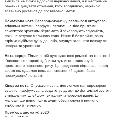
вмістила не тільки відблиски червоної ванілі, а й нестримне
бажання дивувати оточення, бути вродливою, чарівною і
впевнено рухатися до поставленої мети!
Початкова нота.
Перероджуючись у реальності цитрусово-
ягідними нотами, парфуми лягають на тіло бризками
соковитого хрустким бергамота й зачаровують свідомість,
поки не вступає малинова соло. Ніжне й безкрайнє, воно
стрімко підіймає душу до неба, змушує залишити позаду всі
невдачі та ураження.
Нота серця.
Тільки літній дует здає свої ремені, на горизонті
з'являються яскраві відблиски чутливого жасмину й
ароматного червоного ірису. Це поєднання відкриває перед
своєю володаркою весь світ, сповнений щастя, барв і
невимушеної легкості.
Кінцева нота.
Опускаючись на тіло легкою напівпрозорою
вуаллю, парфумована вода готує думки до фатальної зустрічі
з унікальним шлейфом, витканим із червоної ванілі. Ця
мелодія ще довго тішить душу, обволікаючи її ніжністю,
турботою й теплотою.
Прем'єра аромату:
2020