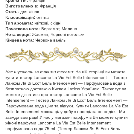
Країна ТМ:
Франція
Виготовлено в:
Франція
Стать:
для жінок
Класифікація:
елітна
Тип аромата:
квіткові, східні
Початкова нота:
Бергамот, Малина
Нота серця:
Жасмин, Червоні петельки
Кінцева нота:
Червона ваніль
Нас шукають за такими тегами:
На цій сторінці ви можете
купити тестер Lancome La Vie Est Belle Intensement ― Тестер
Ланком Ля Ві Есст Бель Інтенсемент — Парфумована вода з
безплатною доставкою Києвом і всією Україною. Також тут ви
можете дізнатися про тестер Lancome La Vie Est Belle
Intensement ― Тестер Ланком Ля Ві Есст Бель Інтенсемент —
Парфумована вода ціни та відгуки. Купити Lancome La Vie Est
Belle Intensement можна цілу добу з понеділка по неділя. Ми
завжди вам раді! У нас у магазині парфумів Ви можете купити
жіночі парфуми Lancome La Vie Est Belle Intensement
парфумована вода 75 ml. (Тестер Ланком Ля Ві Есст Бель