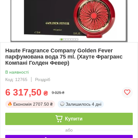
Haute Fragrance Company Golden Fever
парфумована вода 75 ml. (Хауте Фрагранс
Компані Голден Февер)
В наявності
Код: 12765
Роздріб
6 317,50
₴
9 025 ₴
Економія
2707.50 ₴
Залишилось
4 дні
Купити
або