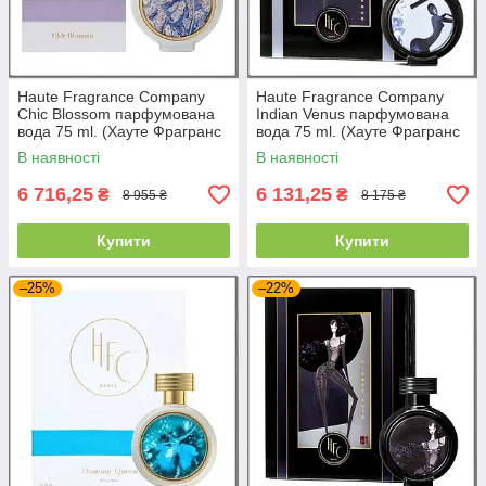
Haute Fragrance Company
Haute Fragrance Company
Chic Blossom парфумована
Indian Venus парфумована
вода 75 ml. (Хауте Фрагранс
вода 75 ml. (Хауте Фрагранс
Компані Чік Блоссум)
Компані Індійська Венера)
В наявності
В наявності
6 716,25
6 131,25
₴
₴
8 955 ₴
8 175 ₴
Купити
Купити
–25%
–22%