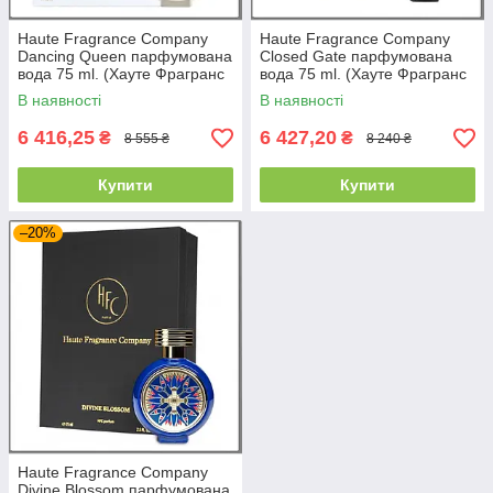
Haute Fragrance Company
Haute Fragrance Company
Dancing Queen парфумована
Closed Gate парфумована
вода 75 ml. (Хауте Фрагранс
вода 75 ml. (Хауте Фрагранс
Компані Дансинг Квін)
Компані Закриті ворота)
В наявності
В наявності
6 416,25
6 427,20
₴
₴
8 555 ₴
8 240 ₴
Купити
Купити
–20%
Haute Fragrance Company
Divine Blossom парфумована