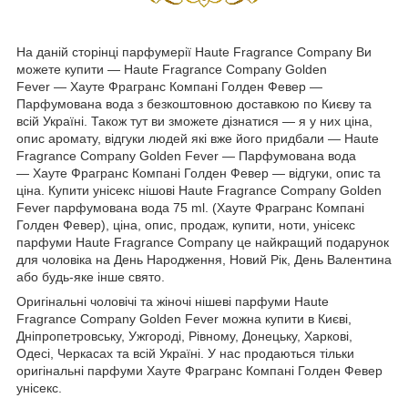
На даній сторінці парфумерії Haute Fragrance Company Ви
можете купити ― Haute Fragrance Company Golden
Fever ― Хауте Фрагранс Компані Голден Февер ―
Парфумована вода з безкоштовною доставкою по Києву та
всій Україні. Також тут ви зможете дізнатися ― я у них ціна,
опис аромату, відгуки людей які вже його придбали ― Haute
Fragrance Company Golden Fever ― Парфумована вода
― Хауте Фрагранс Компані Голден Февер ― відгуки, опис та
ціна. Купити унісекс нішові Haute Fragrance Company Golden
Fever парфумована вода 75 ml. (Хауте Фрагранс Компані
Голден Февер), ціна, опис, продаж, купити, ноти, унісекс
парфуми Haute Fragrance Company це найкращий подарунок
для чоловіка на День Народження, Новий Рік, День Валентина
або будь-яке інше свято.
Оригінальні чоловічі та жіночі нішеві парфуми Haute
Fragrance Company Golden Fever можна купити в Києві,
Дніпропетровську, Ужгороді, Рівному, Донецьку, Харкові,
Одесі, Черкасах та всій Україні. У нас продаються тільки
оригінальні парфуми Хауте Фрагранс Компані Голден Февер
унісекс.