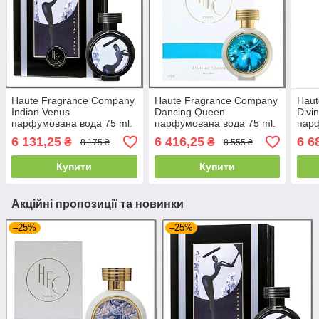
Haute Fragrance Company
Haute Fragrance Company
Haut
Indian Venus
Dancing Queen
Divi
парфумована вода 75 ml.
парфумована вода 75 ml.
парф
(Хауте Фрагранс Компані
(Хауте Фрагранс Компані
(Хау
6 131,25
6 416,25
6 6
₴
₴
8 175 ₴
8 555 ₴
Індійська Венера)
Дансинг Квін)
Діві
Купити
Купити
Акційні пропозиції та новинки
–25%
–25%