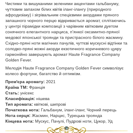
Чистими та вишуканими зеленими акцентами гальбануму,
чуттєвим запахом білих квітів іланг-ілангу (природного
афродизіаку) і зігрівальним спецієвими акордами пряного
запашного чорного перцю відкривається аромат, сплітаючись
у центрі пірамідки композиції з чарівним квітковим дуетом
сонячного елегантного нарциса, п'янкої оксамитно-пряної
медової японської троянди та пристрасного білого жасмину.
Східно-пряні ноти магічних пачулів, чуттєві мускусні відтінки та
солодко-пряні жожні акорди екзотичного коричневого цукру
гармонійно завершують аромат Haute Fragrance Company
Golden Fever.
Мелодія Haute Fragrance Company Golden Fever символізує
колесо фортуни, багатство й оптимізм.
Прем'єра аромату:
2021
Країна ТМ:
Франція
Стать:
унісекс
Класифікація:
нішева
Тип аромата:
квіткові, шипрові
Початкова нота:
Гальбанум, іланг-іланг, Чорний перець
Нота серця:
Жасмин, Нарцис, Турецька троянда
Кінцева нота:
Мускус, Пачулі, Пудрові ноти, Цукор, Уд