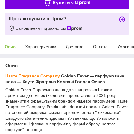
Купити з
Що таке купити з Пром?
Замовлення під захистом
Опис
Характеристики
Доставка
Оплата
Умови п
Опис
Haute Fragrance Company
Golden Fever — парфумована
вода — Хауте Фрагранс Компані Голден Февер
Golden Fever Парфумована вода з шипрово-квітковим
ароматом для жінок і чоловіків, представлена 2021 року
знаменитим французьким брендом нішевої парфумерії Haute
Fragrance Company. Розкішний і багатий аромат Golden Fever
натхненний американським періодом "золотої лихоманки",
швидкого збагачення, вдалим і в'язанням, що з'явилося в
оформленні флакона парфумів у формі образу "колеса
фортуни" та сонця.